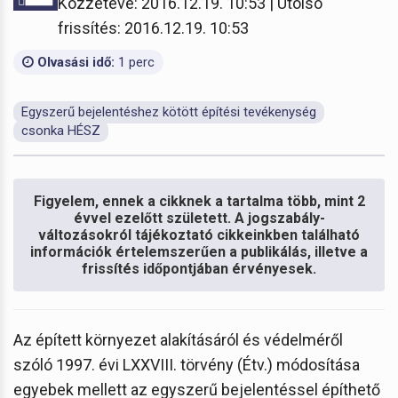
Közzétéve: 2016.12.19. 10:53 | Utolsó
frissítés: 2016.12.19. 10:53
Olvasási idő:
1 perc
Egyszerű bejelentéshez kötött építési tevékenység
csonka HÉSZ
Figyelem, ennek a cikknek a tartalma több, mint 2
évvel ezelőtt született. A jogszabály-
változásokról tájékoztató cikkeinkben található
információk értelemszerűen a publikálás, illetve a
frissítés időpontjában érvényesek.
Az épített környezet alakításáról és védelméről
szóló 1997. évi LXXVIII. törvény (Étv.) módosítása
egyebek mellett az egyszerű bejelentéssel építhető