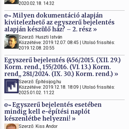
2020.02.18. 14:32
Milyen dokumentáció alapján
kivitelezhető az egyszerű bejelentés
alapján készülő ház? – 2. rész »
Szerző: Huszti István
Közzétéve: 2019.12.07. 08:45 | Utolsó frissítés:
2019.12.08. 20:55
Egyszerű bejelentés (456/2015. (XII. 29.)
Korm. rend., 155/2016. (VI. 13.) Korm.
rend,, 281/2024. (IX. 30.) Korm. rend.) »
Szerző: Építésijog.hu
Közzétéve: 2019.12.18. 18:09 | Utolsó frissítés:
2025.01.02. 11:22
Egyszerű bejelentés esetében
mindig kell e-építési naplót
készenlétbe helyezni! »
Szerző: Kiss Andor