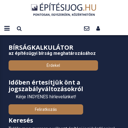
BÍRSÁGKALKULÁTOR
az építésügyi bírság meghatározásához
Érdekel
Időben értesítjük önt a
jogszabályváltozásokról
Kérje INGYENES hírlevelünket!
Feliratkozás
Keresés