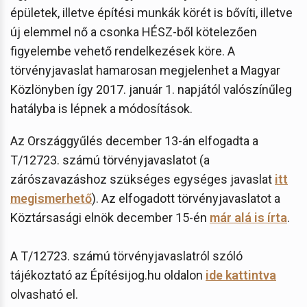
épületek, illetve építési munkák körét is bővíti, illetve
új elemmel nő a csonka HÉSZ-ből kötelezően
figyelembe vehető rendelkezések köre. A
törvényjavaslat hamarosan megjelenhet a Magyar
Közlönyben így 2017. január 1. napjától valószínűleg
hatályba is lépnek a módosítások.
Az Országgyűlés december 13-án elfogadta a
T/12723. számú törvényjavaslatot (a
zárószavazáshoz szükséges egységes javaslat
itt
megismerhető
). Az elfogadott törvényjavaslatot a
Köztársasági elnök december 15-én
már alá is írta
.
A T/12723. számú törvényjavaslatról szóló
tájékoztató az Építésijog.hu oldalon
ide kattintva
olvasható el.