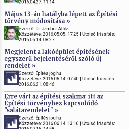
2016.04.27. 11:14
Május 13-án hatályba lépett az Építési
törvény módosítása »
Szerző: Dr. Jámbor Attila
Közzétéve: 2016.05.05. 17:25 | Utolsó frissítés:
2016.06.14. 08:27
Megjelent a lakóépület építésének
egyszerű bejelentéséről szóló új
rendelet »
Szerző: Építésijog.hu
Közzétéve: 2016.06.14. 07:40 | Utolsó frissítés:
2016.06.21. 08:46
Erre várt az építési szakma: itt az
Építési törvényhez kapcsolódó
"salátarendelet" »
Szerző: Építésijog.hu
Közzétéve: 2016.06.14. 13:16 | Utolsó frissítés:
2016.07.16. 14:58