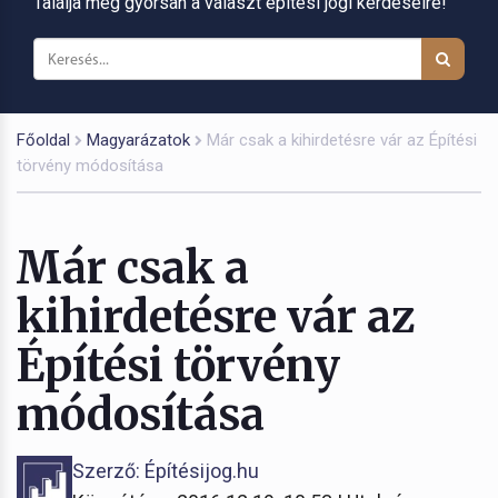
Találja meg gyorsan a választ építési jogi kérdéseire!
Főoldal
Magyarázatok
Már csak a kihirdetésre vár az Építési
törvény módosítása
Már csak a
kihirdetésre vár az
Építési törvény
módosítása
Szerző: Építésijog.hu