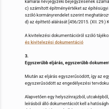
kamarai névjegyzéki bejegyzésének számá
c) számított építményértéket az építésügyi 
szóló kormányrendelet szerint meghatároz
d) az építtető aláírását [456/2015. (XII. 29.) K
A kivitelezési dokumentációról szóló tájékoz
és kivitelezési dokumentáció
3.
Egyszerűbb eljárás, egyszerűbb dokumen
Miután az eljárás egyszerűsödött, így az e
egyszerűsödött az engedélyezési tervdok
Alapvetően egy helyszínrajzból, utcaképből
leírásból álló dokumentációt kell a hatóságh