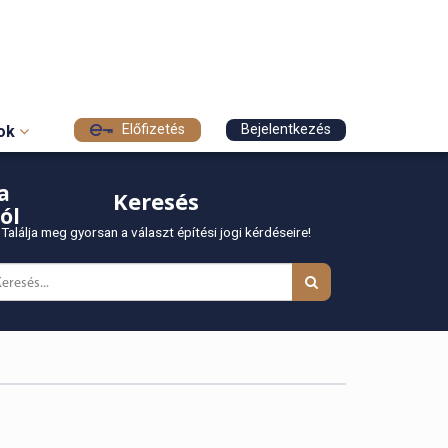
Előfizetés
Bejelentkezés
sok
a
Keresés
ól
Találja meg gyorsan a választ építési jogi kérdéseire!