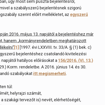
ban, úgy most sem puszta bejelentésről,
 mivel a szabályszerű bejelentésnek szigorú
gszabály szerint előírt mellékletet, az
egyszerű
pján 2016. május 13. napjától a bejelentéshez már
ót, hanem „kormányrendeletben meghatározott
lékelni”
[1]
[1997. évi LXXVIII. tv. 33/A. § (1) bek. c)
z egyszerű bejelentéshez csatolandó kivitelezési
napjától hatályos előírásokat a
156/2016. (VI. 13.)
29.) Korm. rendeletbe. A 2016. június 14. és 30.
zandó szabályokat
itt megismerheti
.
ten túl:
címét, helyrajzi számát,
a szakági tervezőt is) nevét, elérhetőségét,