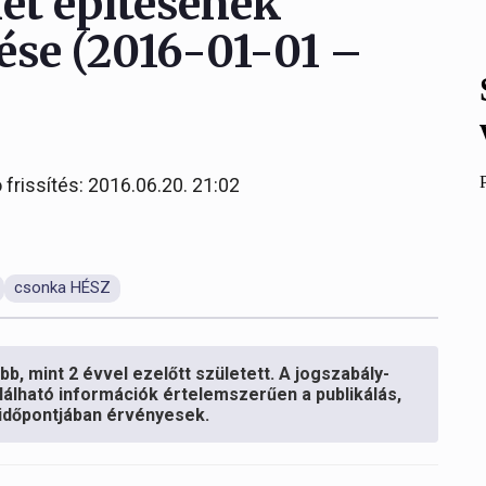
let építésének
ése (2016-01-01 –
 frissítés: 2016.06.20. 21:02
csonka HÉSZ
b, mint 2 évvel ezelőtt született. A jogszabály-
lálható információk értelemszerűen a publikálás,
s időpontjában érvényesek.