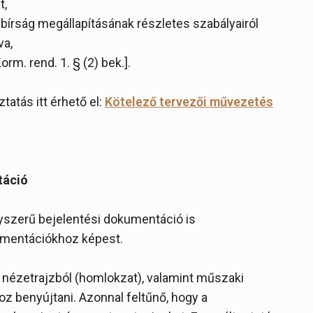
t,
bírság megállapításának részletes szabályairól
va,
orm. rend. 1. § (2) bek.].
tatás itt érhető el:
Kötelező tervezői művezetés
táció
gyszerű bejelentési dokumentáció is
umentációkhoz képest.
, nézetrajzból (homlokzat), valamint műszaki
oz benyújtani. Azonnal feltűnő, hogy a