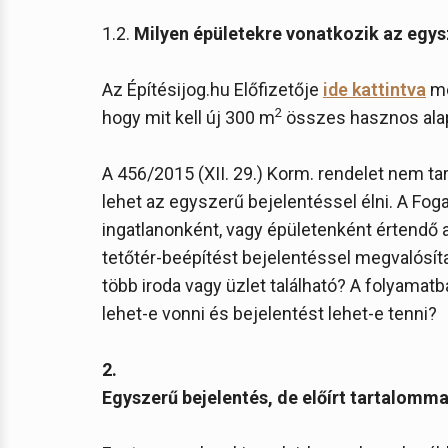
1.2.
Milyen épületekre vonatkozik az egys
Az Építésijog.hu Előfizetője
ide kattintva
me
2
hogy mit kell új 300 m
összes hasznos alap
A 456/2015 (XII. 29.) Korm. rendelet nem t
lehet az egyszerű bejelentéssel élni. A Fog
ingatlanonként, vagy épületenként értendő a
tetőtér-beépítést bejelentéssel megvalósít
több iroda vagy üzlet található? A folyamatb
lehet-e vonni és bejelentést lehet-e tenni?
2.
Egyszerű bejelentés, de előírt tartalomm