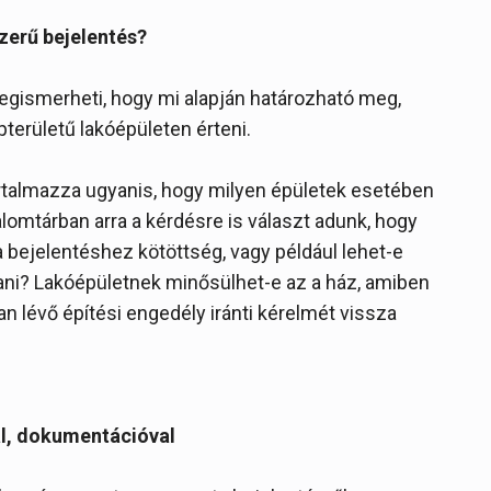
zerű bejelentés?
gismerheti, hogy mi alapján határozható meg,
területű lakóépületen érteni.
artalmazza ugyanis, hogy milyen épületek esetében
alomtárban arra a kérdésre is választ adunk, hogy
 bejelentéshez kötöttség, vagy például lehet-e
ani? Lakóépületnek minősülhet-e az a ház, amiben
an lévő építési engedély iránti kérelmét vissza
al, dokumentációval