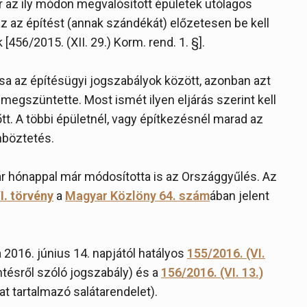
r az ily módon megvalósított épületek utólagos
zaz az építést (annak szándékát) előzetesen be kell
[456/2015. (XII. 29.) Korm. rend. 1. §].
ása az építésügyi jogszabályok között, azonban azt
 megszüntette. Most ismét ilyen eljárás szerint kell
lőtt. A többi épületnél, vagy építkezésnél marad az
nböztetés.
ár hónappal már módosította is az Országgyűlés. Az
I. törvény
a
Magyar Közlöny 64. szám
ában jelent
2016. június 14. napjától hatályos
155/2016. (VI.
ntésről szóló jogszabály) és a
156/2016. (VI. 13.)
 tartalmazó salátarendelet).