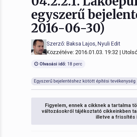
04.2.2.1. Lakóépü
egyszerű bejelent
2016-06-30)
Szerző: Baksa Lajos, Nyuli Edit
Közzétéve: 2016.01.03. 19:32 | Utolsó
Olvasási idő:
18 perc
Egyszerű bejelentéshez kötött építési tevékenység
Figyelem, ennek a cikknek a tartalma töb
változásokról tájékoztató cikkeinkben ta
illetve a frissíté