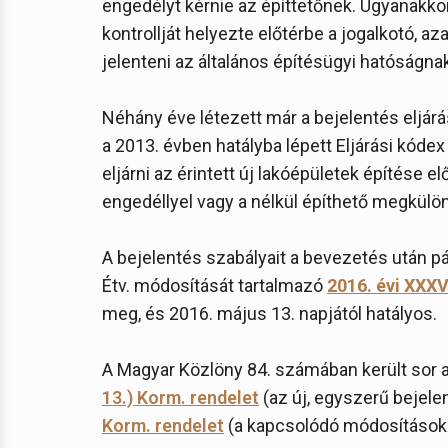
engedélyt kérnie az építtetőnek. Ugyanakko
kontrollját helyezte előtérbe a jogalkotó, a
jelenteni az általános építésügyi hatóságnak 
Néhány éve létezett már a bejelentés eljár
a 2013. évben hatályba lépett Eljárási kódex
eljárni az érintett új lakóépületek építése e
engedéllyel vagy a nélkül építhető megkülö
A bejelentés szabályait a bevezetés után p
Étv. módosítását tartalmazó
2016. évi XXXV
meg, és 2016. május 13. napjától hatályos.
A Magyar Közlöny 84. számában került sor a 
13.) Korm. rendelet
(az új, egyszerű bejele
Korm. rendelet
(a kapcsolódó módosításokat