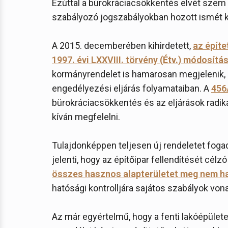
Ezúttal a bürokráciacsökkentés elvét szem 
szabályozó jogszabályokban hozott ismét k
A 2015. decemberében kihirdetett,
az építe
1997. évi LXXVIII. törvény (
Étv.
) módosítá
kormányrendelet is hamarosan megjelenik, é
engedélyezési eljárás folyamataiban. A
456/
bürokráciacsökkentés és az eljárások radi
kíván megfelelni.
Tulajdonképpen teljesen új rendeletet fogad
jelenti, hogy az építőipar fellendítését cél
összes hasznos alapterületet meg nem ha
hatósági kontrolljára sajátos szabályok von
Az már egyértelmű, hogy a fenti lakóépület