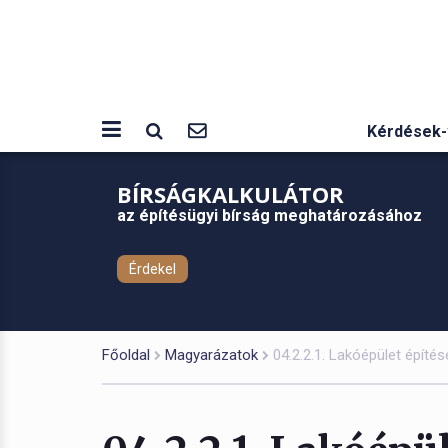
Kérdések-
BÍRSÁGKALKULÁTOR
az építésügyi bírság meghatározásához
Érdekel
Főoldal
Magyarázatok
04.2.2.1. Lakóépület épít