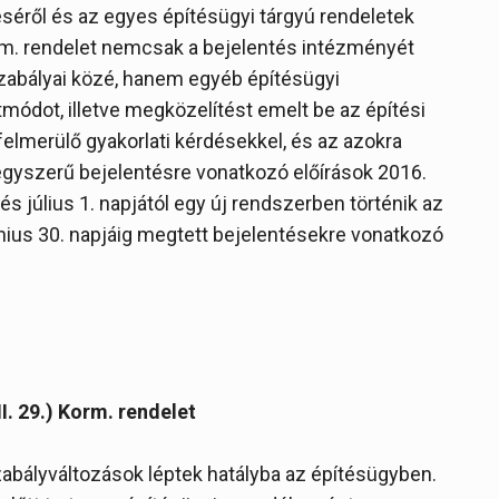
séről és az egyes építésügyi tárgyú rendeletek
orm. rendelet nemcsak a bejelentés intézményét
zabályai közé, hanem egyéb építésügyi
ódot, illetve megközelítést emelt be az építési
felmerülő gyakorlati kérdésekkel, és az azokra
 egyszerű bejelentésre vonatkozó előírások 2016.
 és július 1. napjától egy új rendszerben történik az
únius 30. napjáig megtett bejelentésekre vonatkozó
I. 29.) Korm. rendelet
zabályváltozások léptek hatályba az építésügyben.