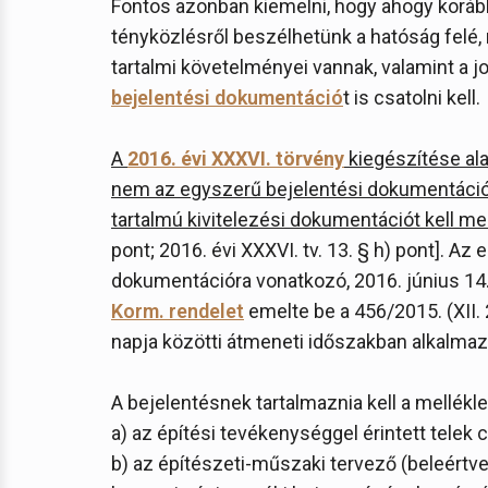
Fontos azonban kiemelni, hogy ahogy koráb
tényközlésről beszélhetünk a hatóság felé,
tartalmi követelményei vannak, valamint a jo
bejelentési dokumentáció
t is csatolni kell.
A
2016. évi XXXVI. törvény
kiegészítése ala
nem az egyszerű bejelentési dokumentáci
tartalmú kivitelezési dokumentációt kell mel
pont; 2016. évi XXXVI. tv. 13. § h) pont]. A
dokumentációra vonatkozó, 2016. június 14. 
Korm. rendelet
emelte be a 456/2015. (XII. 
napja közötti átmeneti időszakban alkalma
A bejelentésnek tartalmaznia kell a mellékle
a) az építési tevékenységgel érintett telek 
b) az építészeti-műszaki tervező (beleértve 