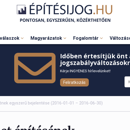
válaszok
Magyarázatok
Fogalomtár
Változá
Időben értesítjük önt 
jogszabályváltozásokr
Kérje INGYENES hírlevelünket!
Feliratkozás
ésének egyszerű bejelentése (2016-01-01 – 2016-06-30)