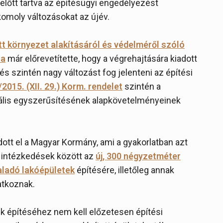
előtt tartva az építésügyi engedélyezést
omoly változásokat az újév.
tt környezet alakításáról és védelméről szóló
sa
már előrevetítette, hogy a végrehajtására kiadott
s szintén nagy változást fog jelenteni az építési
2015. (XII. 29.) Korm. rendelet
szintén a
kális egyszerűsítésének alapkövetelményeinek
ott el a Magyar Kormány, ami a gyakorlatban azt
zó intézkedések között az
új, 300 négyzetméter
ladó lakóépületek
építésére, illetőleg annak
atkoznak.
ek építéséhez nem kell előzetesen építési