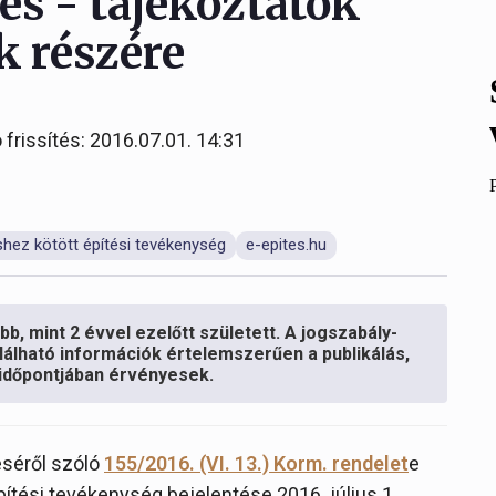
és - tájékoztatók
k részére
 frissítés: 2016.07.01. 14:31
shez kötött építési tevékenység
e-epites.hu
b, mint 2 évvel ezelőtt született. A jogszabály-
lálható információk értelemszerűen a publikálás,
s időpontjában érvényesek.
éséről szóló
155/2016. (VI. 13.) Korm. rendelet
e
ítési tevékenység bejelentése 2016. július 1.