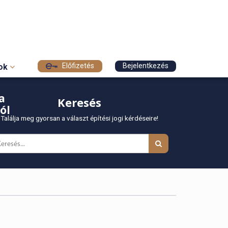
Előfizetés
Bejelentkezés
sok
a
Keresés
ól
Találja meg gyorsan a választ építési jogi kérdéseire!