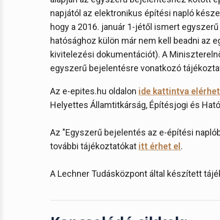
napjától az elektronikus építési napló késze
hogy a 2016. január 1-jétől ismert egyszer
hatósághoz külön már nem kell beadni az e
kivitelezési dokumentációt). A Miniszterel
egyszerű bejelentésre vonatkozó tájékozta
Az e-epites.hu oldalon
ide kattintva elérhe
Helyettes Államtitkárság, Építésjogi és Ható
Az "Egyszerű bejelentés az e-építési napló
további tájékoztatókat
itt érhet el
.
A Lechner Tudásközpont által készített táj