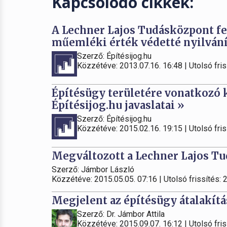
Kapcsolódó cikkek:
A Lechner Lajos Tudásközpont fela
műemléki érték védetté nyilvání
Szerző: Építésijog.hu
Közzétéve: 2013.07.16. 16:48 | Utolsó fris
Építésügy területére vonatkozó 
Építésijog.hu javaslatai »
Szerző: Építésijog.hu
Közzétéve: 2015.02.16. 19:15 | Utolsó fris
Megváltozott a Lechner Lajos Tu
Szerző: Jámbor László
Közzétéve: 2015.05.05. 07:16 | Utolsó frissítés: 
Megjelent az építésügy átalakítá
Szerző: Dr. Jámbor Attila
Közzétéve: 2015.09.07. 16:12 | Utolsó fris