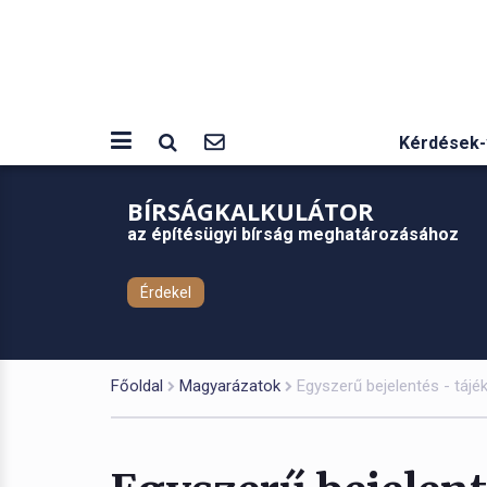
Kérdések-
BÍRSÁGKALKULÁTOR
az építésügyi bírság meghatározásához
Érdekel
Főoldal
Magyarázatok
Egyszerű bejelentés - tájé