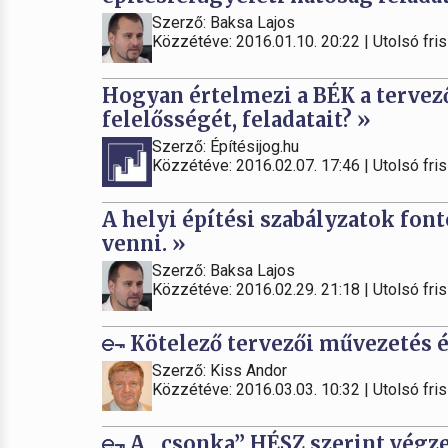
Szerző: Baksa Lajos
Közzétéve: 2016.01.10. 20:22 | Utolsó fris
Hogyan értelmezi a BÉK a tervez
felelősségét, feladatait? »
Szerző: Építésijog.hu
Közzétéve: 2016.02.07. 17:46 | Utolsó fris
A helyi építési szabályzatok fon
venni. »
Szerző: Baksa Lajos
Közzétéve: 2016.02.29. 21:18 | Utolsó fris
Kötelező tervezői művezetés é
Szerző: Kiss Andor
Közzétéve: 2016.03.03. 10:32 | Utolsó fris
A „csonka” HÉSZ szerint végz