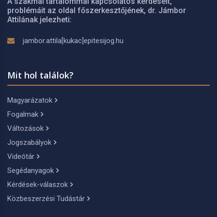
A szakmai tartalommal kapcsolatos kérdéseit,
problémáit az oldal főszerkesztőjének, dr. Jámbor
Attilának jelezheti:
jambor.attila[kukac]epitesijog.hu
Mit hol találok?
Magyarázatok
Fogalmak
Változások
Jogszabályok
Videótár
Segédanyagok
Kérdések-válaszok
Közbeszerzési Tudástár