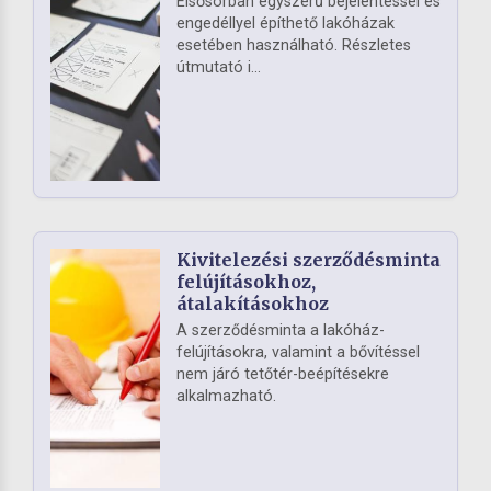
Elsősorban egyszerű bejelentéssel és
engedéllyel építhető lakóházak
esetében használható. Részletes
útmutató i...
Kivitelezési szerződésminta
felújításokhoz,
átalakításokhoz
A szerződésminta a lakóház-
felújításokra, valamint a bővítéssel
nem járó tetőtér-beépítésekre
alkalmazható.