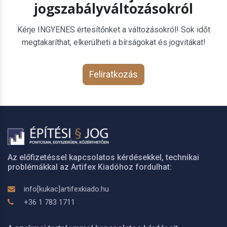
jogszabályváltozásokról
Kérje INGYENES értesítőnket a változásokról! Sok időt
megtakaríthat, elkerülheti a bírságokat és jogvitákat!
Feliratkozás
Az előfizetéssel kapcsolatos kérdésekkel, technikai
problémákkal az Artifex Kiadóhoz fordulhat:
info[kukac]artifexkiado.hu
+36 1 783 1711