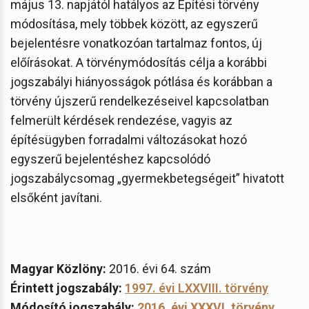
május 13. napjától hatályos az Építési törvény
módosítása, mely többek között, az egyszerű
bejelentésre vonatkozóan tartalmaz fontos, új
előírásokat. A törvénymódosítás célja a korábbi
jogszabályi hiányosságok pótlása és korábban a
törvény újszerű rendelkezéseivel kapcsolatban
felmerült kérdések rendezése, vagyis az
építésügyben forradalmi változásokat hozó
egyszerű bejelentéshez kapcsolódó
jogszabálycsomag „gyermekbetegségeit” hivatott
elsőként javítani.
Magyar Közlöny:
2016. évi 64. szám
Érintett jogszabály:
1997. évi LXXVIII. törvény
Módosító jogszabály:
2016. évi XXXVI. törvény