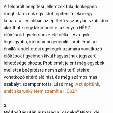
A felsorolt beépítési jellemzők tulajdonképpen
meghatároznak egy adott építési telekre egy
kubatúrát, és abban az építtető viszonylag szabadon
alakíthat ki egy lakóépületet az egyéb HÉSZ
előírások figyelembevétele nélkül. Az egyik
legnagyobb, mondhatni generális, problémát az
önálló rendeltetési egységek számára vonatkozó
előírások figyelmen kívül hagyásának jogszerű
lehetősége okozta. Problémát jelent még egyebek
mellett a beépítésre nem szánt területekre
vonatkozó eltérő előírást, és még számos más
szabályt, szempontot is. Lásd még:
Azt építünk,
amit akarunk? Nem számít a HÉSZ?
2.
Módosítás után is marad a „csonka” HÉSZ, de