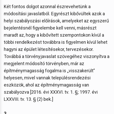
Két fontos dolgot azonnal észrevehetünk a
módosítási javaslatból. Egyrészt kibővültek azok a
helyi szabályozási előírások, amelyeket az egyszerű
bejelentésnél figyelembe kell venni, másrészt
maradt az, hogy a kibővített szempontokon kívül a
többi rendelkezést továbbra is figyelmen kívül lehet
hagyni az épület létesítésekor, tervezésekor.
Továbbá a törvényjavaslat szövegéhez viszonyítva a
megjelent módosító törvényben, már az
építménymagasság fogalma is „visszakerült”
helyesen, mivel vannak településrendezési
eszközök, ahol az építménymagasság van
szabályozva [2016. évi XXXVI. tv. 1. §; 1997. évi
LXXVIII. tv. 13. § (2) bek.]
3.