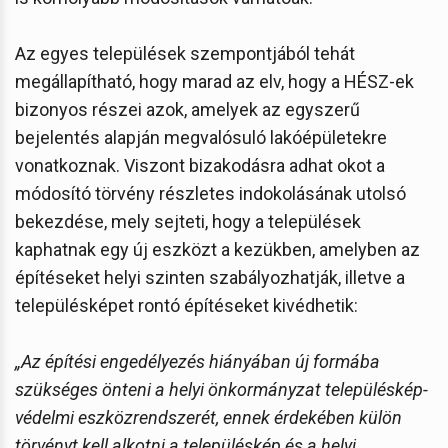
Az egyes települések szempontjából tehát
megállapítható, hogy marad az elv, hogy a HÉSZ-ek
bizonyos részei azok, amelyek az egyszerű
bejelentés alapján megvalósuló lakóépületekre
vonatkoznak. Viszont bizakodásra adhat okot a
módosító törvény részletes indokolásának utolsó
bekezdése, mely sejteti, hogy a települések
kaphatnak egy új eszközt a kezükben, amelyben az
építéseket helyi szinten szabályozhatják, illetve a
településképet rontó építéseket kivédhetik:
„Az építési engedélyezés hiányában új formába
szükséges önteni a helyi önkormányzat településkép-
védelmi eszközrendszerét, ennek érdekében külön
törvényt kell alkotni a településkép és a helyi