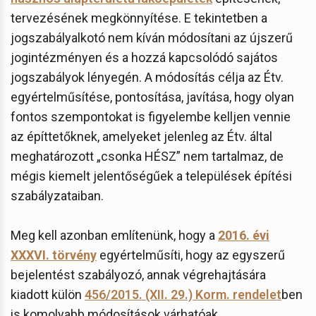
tervezésének megkönnyítése. E tekintetben a
jogszabályalkotó nem kíván módosítani az újszerű
jogintézményen és a hozzá kapcsolódó sajátos
jogszabályok lényegén. A módosítás célja az Étv.
egyértelműsítése, pontosítása, javítása, hogy olyan
fontos szempontokat is figyelembe kelljen vennie
az építtetőknek, amelyeket jelenleg az Étv. által
meghatározott „csonka HÉSZ” nem tartalmaz, de
mégis kiemelt jelentőségűek a települések építési
szabályzataiban.
Meg kell azonban említenünk, hogy a
2016. évi
XXXVI. törvény
egyértelműsíti, hogy az egyszerű
bejelentést szabályozó, annak végrehajtására
kiadott külön
456/2015. (XII. 29.) Korm. rendelet
ben
is komolyabb módosítások várhatóak.