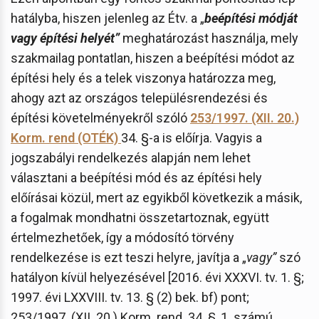
hatályba, hiszen jelenleg az Étv. a „
beépítési módját
vagy építési helyét”
meghatározást használja, mely
szakmailag pontatlan, hiszen a beépítési módot az
építési hely és a telek viszonya határozza meg,
ahogy azt az országos településrendezési és
építési követelményekről szóló
253/1997. (XII. 20.)
Korm. rend (OTÉK)
34. §-a is előírja. Vagyis a
jogszabályi rendelkezés alapján nem lehet
választani a beépítési mód és az építési hely
előírásai közül, mert az egyikből következik a másik,
a fogalmak mondhatni összetartoznak, együtt
értelmezhetőek, így a módosító törvény
rendelkezése is ezt teszi helyre, javítja a „
vagy”
szó
hatályon kívül helyezésével [2016. évi XXXVI. tv. 1. §;
1997. évi LXXVIII. tv. 13. § (2) bek. bf) pont;
253/1997. (XII. 20.) Korm. rend. 34. §, 1. számú