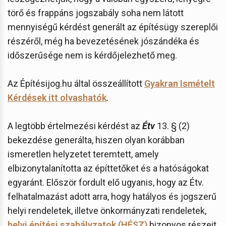
törő és frappáns jogszabály soha nem látott
mennyiségű kérdést generált az építésügy szereplői
részéről, még ha bevezetésének jószándéka és
időszerűsége nem is kérdőjelezhető meg.
Az Építésijog.hu által összeállított
Gyakran Ismételt
Kérdések itt olvashatók
.
A legtöbb értelmezési kérdést az
Étv
13. § (2)
bekezdése generálta, hiszen olyan korábban
ismeretlen helyzetet teremtett, amely
elbizonytalanította az építtetőket és a hatóságokat
egyaránt. Először fordult elő ugyanis, hogy az Étv.
felhatalmazást adott arra, hogy hatályos és jogszerű
helyi rendeletek, illetve önkormányzati rendeletek,
helyi építési szabályzatok (HÉSZ)
bizonyos részeit