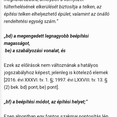
túlterhelésének elkerülését biztosítja a telken, az
építési telken elhelyezhető épület, valamint az önálló
rendeltetési egység szám.”
„bd) a megengedett legnagyobb beépítési
magasságot,
be) a szabályozási vonalat, és
Ezek az előírások nem változnának a hatályos
jogszabályhoz képest, jelenleg is kötelező elemek
[2016. évi XXXVI. tv. 1. §; 1997. évi LXXVIII. tv. 13. §
(2) bek. bd) pont, be) pont].
„bf) a beépítési módot, az építési helyet;”
Ezen alpontban egy fontos szakmai pontosítás lép