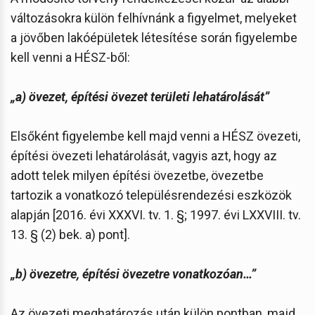
változásokra külön felhívnánk a figyelmet, melyeket
a jövőben lakóépületek létesítése során figyelembe
kell venni a HÉSZ-ből:
„a) övezet, építési övezet területi lehatárolását”
Elsőként figyelembe kell majd venni a HÉSZ övezeti,
építési övezeti lehatárolását, vagyis azt, hogy az
adott telek milyen építési övezetbe, övezetbe
tartozik a vonatkozó településrendezési eszközök
alapján [2016. évi XXXVI. tv. 1. §; 1997. évi LXXVIII. tv.
13. § (2) bek. a) pont].
„b) övezetre, építési övezetre vonatkozóan…”
Az övezeti meghatározás után külön pontban, majd