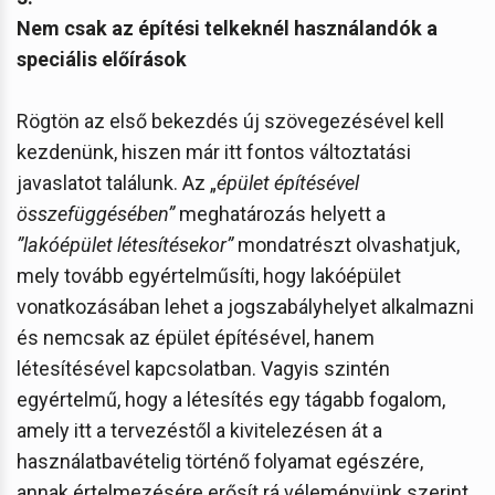
Nem csak az építési telkeknél használandók a
speciális előírások
Rögtön az első bekezdés új szövegezésével kell
kezdenünk, hiszen már itt fontos változtatási
javaslatot találunk. Az „
épület építésével
összefüggésében”
meghatározás helyett a
”lakóépület létesítésekor”
mondatrészt olvashatjuk,
mely tovább egyértelműsíti, hogy lakóépület
vonatkozásában lehet a jogszabályhelyet alkalmazni
és nemcsak az épület építésével, hanem
létesítésével kapcsolatban. Vagyis szintén
egyértelmű, hogy a létesítés egy tágabb fogalom,
amely itt a tervezéstől a kivitelezésen át a
használatbavételig történő folyamat egészére,
annak értelmezésére erősít rá véleményünk szerint.