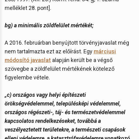
melléklet 28. pont].
bg) a minimális zöldfelület mértékét;
A 2016. februárban benyújtott törvényjavaslat még
nem tartalmazta ezt az előírást. Egy
márciusi
módosító javaslat
alapján került be a végső
szövegbe a zöldfelület mértékének kötelező
figyelembe vétele.
„
c)
országos vagy helyi építészeti
örökségvédelemmel, településképi védelemmel,
országos régészeti-, táj- és természetvédelemmel
kapcsolatos rendelkezéseket, továbbá a
veszélyeztetett területekre, a természeti csapások
elleni védelemre, a katasztrófavédelemre vonatkozó