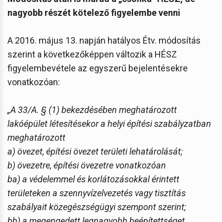
nagyobb részét kötelező figyelembe venni
A 2016. május 13. napján hatályos Étv. módosítás
szerint a következőképpen változik a HÉSZ
figyelembevétele az egyszerű bejelentésekre
vonatkozóan:
„A 33/A. § (1) bekezdésében meghatározott
lakóépület létesítésekor a helyi építési szabályzatban
meghatározott
a) övezet, építési övezet területi lehatárolását;
b) övezetre, építési övezetre vonatkozóan
ba) a védelemmel és korlátozásokkal érintett
területeken a szennyvízelvezetés vagy tisztítás
szabályait közegészségügyi szempont szerint;
bb) a megengedett legnagyobb beépítettséget,