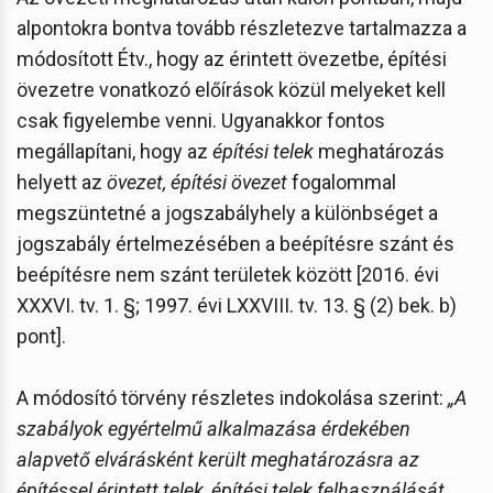
alpontokra bontva tovább részletezve tartalmazza a
módosított Étv., hogy az érintett övezetbe, építési
övezetre vonatkozó előírások közül melyeket kell
csak figyelembe venni. Ugyanakkor fontos
megállapítani, hogy az
építési telek
meghatározás
helyett az
övezet, építési övezet
fogalommal
megszüntetné a jogszabályhely a különbséget a
jogszabály értelmezésében a beépítésre szánt és
beépítésre nem szánt területek között [2016. évi
XXXVI. tv. 1. §; 1997. évi LXXVIII. tv. 13. § (2) bek. b)
pont].
A módosító törvény részletes indokolása szerint:
„A
szabályok egyértelmű alkalmazása érdekében
alapvető elvárásként került meghatározásra az
építéssel érintett telek, építési telek felhasználását