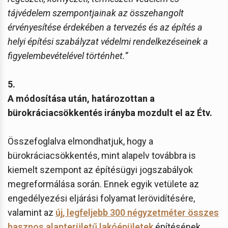
tájvédelem szempontjainak az összehangolt
érvényesítése érdekében a tervezés és az építés a
helyi építési szabályzat védelmi rendelkezéseinek a
figyelembevételével történhet.”
5.
A módosítása után, határozottan a
bürokráciacsökkentés irányba mozdult el az Étv.
Összefoglalva elmondhatjuk, hogy a
bürokráciacsökkentés, mint alapelv továbbra is
kiemelt szempont az építésügyi jogszabályok
megreformálása során. Ennek egyik vetülete az
engedélyezési eljárási folyamat lerövidítésére,
valamint az
új, legfeljebb 300 négyzetméter összes
hasznos alapterületű lakóépületek
építésének,