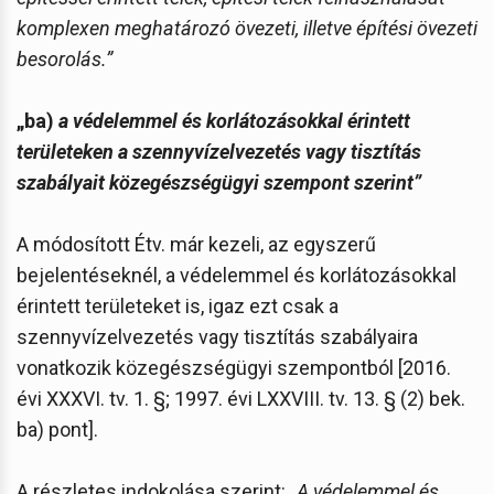
komplexen meghatározó övezeti, illetve építési övezeti
besorolás.”
„ba)
a védelemmel és korlátozásokkal érintett
területeken a szennyvízelvezetés vagy tisztítás
szabályait közegészségügyi szempont szerint”
A módosított Étv. már kezeli, az egyszerű
bejelentéseknél, a védelemmel és korlátozásokkal
érintett területeket is, igaz ezt csak a
szennyvízelvezetés vagy tisztítás szabályaira
vonatkozik közegészségügyi szempontból [2016.
évi XXXVI. tv. 1. §; 1997. évi LXXVIII. tv. 13. § (2) bek.
ba) pont].
A részletes indokolása szerint:
„A védelemmel és