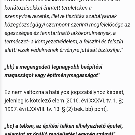
korlátozásokkal érintett területeken a
szennyvízelvezetés, illetve tisztítás szabályainak
közegészségügyi szempont szerinti megfelelősége az
egészséges és fenntartható lakókörülmények, a
természet- a környezetvédelem, a felszíni és felszín
alatti vizek védelmének érvényre jutását biztosítja.”
„bb)
a megengedett legnagyobb beépítési
magasságot vagy építménymagasságot
”
Ez nem változna a hatályos jogszabályhoz képest,
jelenleg is kötelező elem [2016. évi XXXVI. tv. 1. §;
1997. évi LXXVIII. tv. 13. § (2) bek. bb) pont].
„bc) a telken, az építési telken elhelyezhető épület,
valamint az önálló rendeltetési egység számát
”