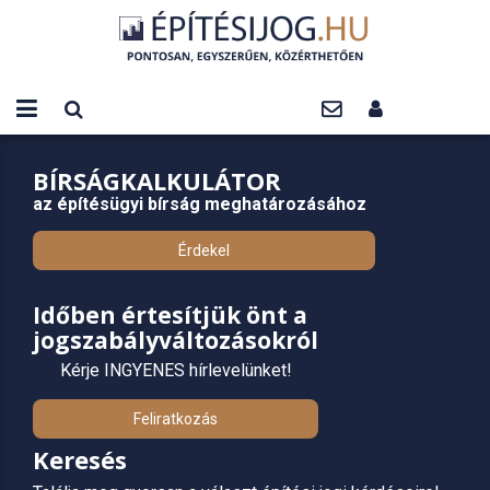
BÍRSÁGKALKULÁTOR
az építésügyi bírság meghatározásához
Érdekel
Időben értesítjük önt a
jogszabályváltozásokról
Kérje INGYENES hírlevelünket!
Feliratkozás
Keresés