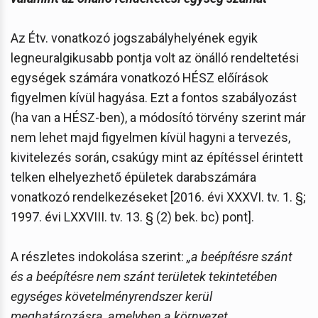
Az Étv. vonatkozó jogszabályhelyének egyik
legneuralgikusabb pontja volt az önálló rendeltetési
egységek számára vonatkozó HÉSZ előírások
figyelmen kívül hagyása. Ezt a fontos szabályozást
(ha van a HÉSZ-ben), a módosító törvény szerint már
nem lehet majd figyelmen kívül hagyni a tervezés,
kivitelezés során, csakúgy mint az építéssel érintett
telken elhelyezhető épületek darabszámára
vonatkozó rendelkezéseket [2016. évi XXXVI. tv. 1. §;
1997. évi LXXVIII. tv. 13. § (2) bek. bc) pont].
A részletes indokolása szerint:
„a beépítésre szánt
és a beépítésre nem szánt területek tekintetében
egységes követelményrendszer kerül
meghatározásra, amelyben a környezet