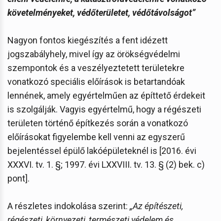
követelményeket, védőterületet, védőtávolságot”
Nagyon fontos kiegészítés a fent idézett
jogszabályhely, mivel így az örökségvédelmi
szempontok és a veszélyeztetett területekre
vonatkozó speciális előírások is betartandóak
lennének, amely egyértelműen az építtető érdekeit
is szolgálják. Vagyis egyértelmű, hogy a régészeti
területen történő építkezés során a vonatkozó
előírásokat figyelembe kell venni az egyszerű
bejelentéssel épülő lakóépületeknél is [2016. évi
XXXVI. tv. 1. §; 1997. évi LXXVIII. tv. 13. § (2) bek. c)
pont].
A részletes indokolása szerint:
„Az építészeti,
régészeti, környezeti, természeti védelem és