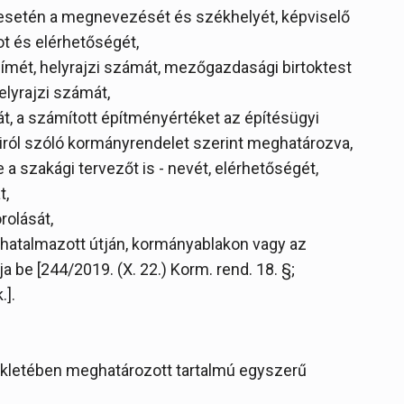
t esetén a megnevezését és székhelyét, képviselő
t és elérhetőségét,
 címét, helyrajzi számát, mezőgazdasági birtoktest
elyrajzi számát,
sát, a számított építményértéket az építésügyi
iról szóló kormányrendelet szerint meghatározva,
 a szakági tervezőt is - nevét, elérhetőségét,
t,
rolását,
eghatalmazott útján, kormányablakon vagy az
a be [244/2019. (X. 22.) Korm. rend. 18. §;
.].
lékletében meghatározott tartalmú egyszerű