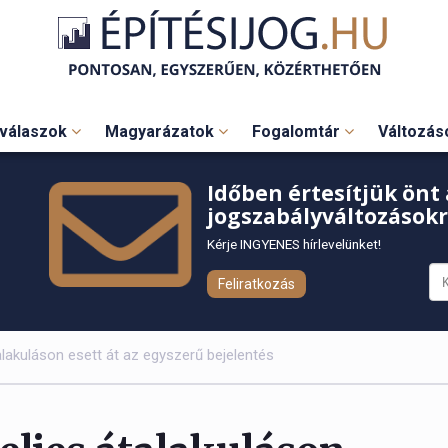
válaszok
Magyarázatok
Fogalomtár
Változá
Időben értesítjük önt 
jogszabályváltozásokr
Kérje INGYENES hírlevelünket!
Feliratkozás
talakuláson esett át az egyszerű bejelentés