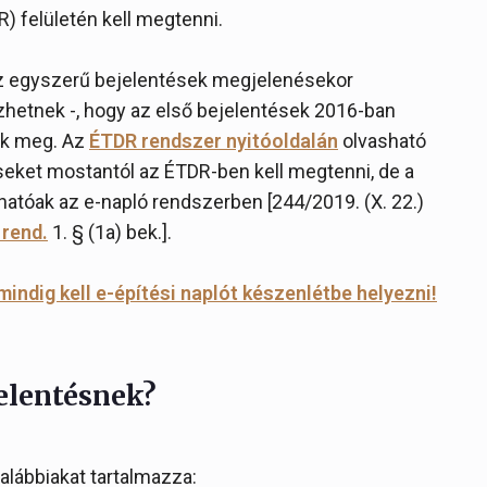
 felületén kell megtenni.
az egyszerű bejelentések megjelenésekor
zhetnek -, hogy az első bejelentések 2016-ban
ek meg. Az
ÉTDR rendszer nyitóoldalán
olvasható
éseket mostantól az ÉTDR-ben kell megtenni, de a
thatóak az e-napló rendszerben [244/2019. (X. 22.)
 rend.
1. § (1a) bek.].
indig kell e-építési naplót készenlétbe helyezni!
jelentésnek?
alábbiakat tartalmazza: