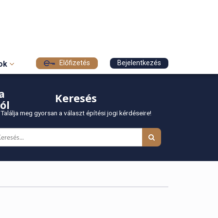
Előfizetés
Bejelentkezés
sok
a
Keresés
ól
Találja meg gyorsan a választ építési jogi kérdéseire!