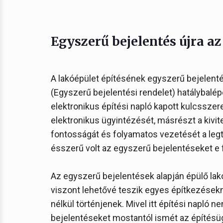
Egyszerű bejelentés újra a
A lakóépület építésének egyszerű bejelentés
(Egyszerű bejelentési rendelet) hatálybalé
elektronikus építési napló kapott kulcsszere
elektronikus ügyintézését, másrészt a kivi
fontosságát és folyamatos vezetését a leg
ésszerű volt az egyszerű bejelentéseket e 
Az egyszerű bejelentések alapján épülő lak
viszont lehetővé teszik egyes építkezésekn
nélkül történjenek. Mivel itt építési napló 
bejelentéseket mostantól ismét az építésü