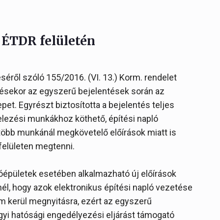
z ÉTDR felületén
éről szóló 155/2016. (VI. 13.) Korm. rendelet
pésekor az egyszerű bejelentések során az
pet. Egyrészt biztosította a bejelentés teljes
telezési munkákhoz köthető, építési napló
több munkánál megkövetelő előírások miatt is
felületen megtenni.
óépületek esetében alkalmazható új előírások
él, hogy azok elektronikus építési napló vezetése
nem kerül megnyitásra, ezért az egyszerű
gyi hatósági engedélyezési eljárást támogató