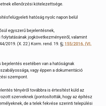
letnek ellenőrzési kötelezettsége.
ítésfelügyeleti hatóság nyolc napon belül
nősül egyszerű bejelentésnek,
i folytatásának jogkövetkezményeiről, valamint
44/2019. (X. 22.) Korm. rend. 19. §;
155/2016. (VI.
yos bejelentés esetében van a hatóságnak
et szabályossága, vagy éppen a dokumentáció
rzési szempont.
elentés tényéről továbbra is értesítést küld az
ozott szerveknek (pontosították, hogy az építész
emélyeknek, de a telek fekvése szerinti települési