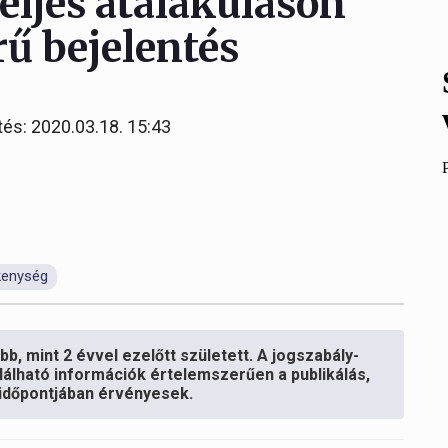
teljes átalakuláson
rű bejelentés
tés: 2020.03.18. 15:43
ékenység
b, mint 2 évvel ezelőtt született. A jogszabály-
lálható információk értelemszerűen a publikálás,
s időpontjában érvényesek.