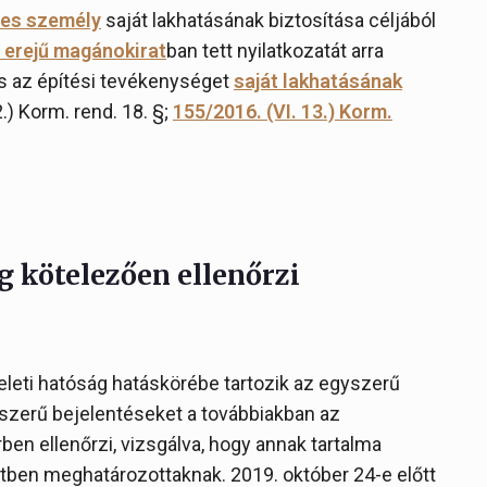
es személy
saját lakhatásának biztosítása céljából
ó erejű magánokirat
ban tett nyilatkozatát arra
 az építési tevékenységet
saját lakhatásának
.) Korm. rend. 18. §;
155/2016. (VI. 13.) Korm.
g kötelezően ellenőrzi
eleti hatóság hatáskörébe tartozik az egyszerű
szerű bejelentéseket a továbbiakban az
en ellenőrzi, vizsgálva, hogy annak tartalma
tben meghatározottaknak. 2019. október 24-e előtt