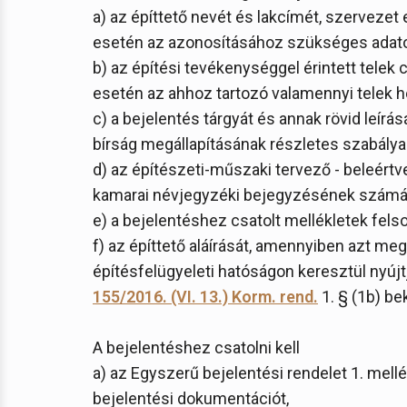
a) az építtető nevét és lakcímét, szerveze
esetén az azonosításához szükséges adato
b) az építési tevékenységgel érintett telek
esetén az ahhoz tartozó valamennyi telek h
c) a bejelentés tárgyát és annak rövid leírá
bírság megállapításának részletes szabálya
d) az építészeti-műszaki tervező - beleértve
kamarai névjegyzéki bejegyzésének számá
e) a bejelentéshez csatolt mellékletek felso
f) az építtető aláírását, amennyiben azt m
építésfelügyeleti hatóságon keresztül nyújtj
155/2016. (VI. 13.) Korm. rend.
1. § (1b) bek
A bejelentéshez csatolni kell
a) az Egyszerű bejelentési rendelet 1. mel
bejelentési dokumentációt,