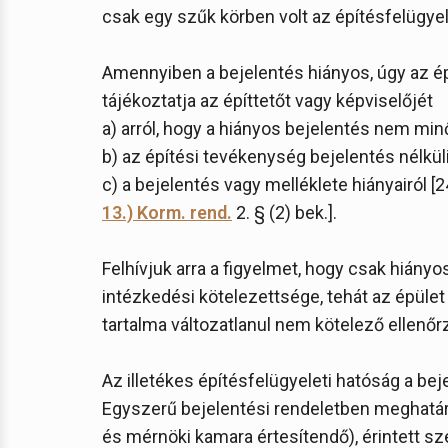
csak egy szűk körben volt az építésfelügye
Amennyiben a bejelentés hiányos, úgy az ép
tájékoztatja az építtetőt vagy képviselőjét
a) arról, hogy a hiányos bejelentés nem mi
b) az építési tevékenység bejelentés nélkül
c) a bejelentés vagy melléklete hiányairól [2
13.) Korm. rend.
2. § (2) bek.].
Felhívjuk arra a figyelmet, hogy csak hián
intézkedési kötelezettsége, tehát az épül
tartalma változatlanul nem kötelező ellenő
Az illetékes építésfelügyeleti hatóság a bej
Egyszerű bejelentési rendeletben meghatár
és mérnöki kamara értesítendő), érintett sz