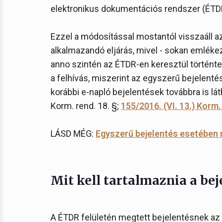
elektronikus dokumentációs rendszer (ÉTDR)
Ezzel a módosítással mostantól visszaáll 
alkalmazandó eljárás, mivel - sokan emléke
anno szintén az ÉTDR-en keresztül történt
a felhívás, miszerint az egyszerű bejelent
korábbi e-napló bejelentések továbbra is lá
Korm. rend. 18. §;
155/2016. (VI. 13.) Korm.
LÁSD MÉG:
Egyszerű bejelentés esetében m
Mit kell tartalmaznia a be
A ÉTDR felületén megtett bejelentésnek az 