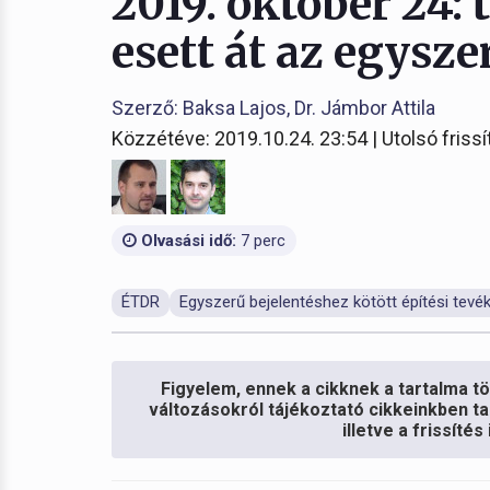
2019. október 24: 
esett át az egysze
Szerző: Baksa Lajos, Dr. Jámbor Attila
Közzétéve: 2019.10.24. 23:54 | Utolsó frissí
Olvasási idő:
7 perc
ÉTDR
Egyszerű bejelentéshez kötött építési tev
Figyelem, ennek a cikknek a tartalma töb
változásokról tájékoztató cikkeinkben ta
illetve a frissíté