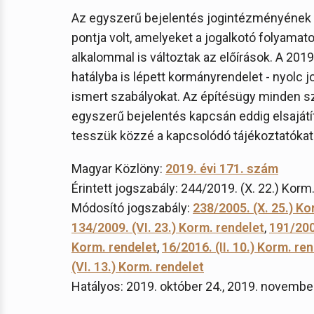
Az egyszerű bejelentés jogintézményének 
pontja volt, amelyeket a jogalkotó folyama
alkalommal is változtak az előírások. A 2019
hatályba is lépett kormányrendelet - nyolc jo
ismert szabályokat. Az építésügy minden sze
egyszerű bejelentés kapcsán eddig elsajátít
tesszük közzé a kapcsolódó tájékoztatókat
Magyar Közlöny:
2019. évi 171. szám
Érintett jogszabály: 244/2019. (X. 22.) Korm
Módosító jogszabály:
238/2005. (X. 25.) Ko
134/2009. (VI. 23.) Korm. rendelet
,
191/200
Korm. rendelet
,
16/2016. (II. 10.) Korm. re
(VI. 13.) Korm. rendelet
Hatályos: 2019. október 24., 2019. november