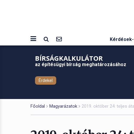
Kérdések-
BÍRSÁGKALKULÁTOR
az építésügyi bírság meghatározásához
Érdekel
Főoldal
Magyarázatok
2019. október 24: teljes á