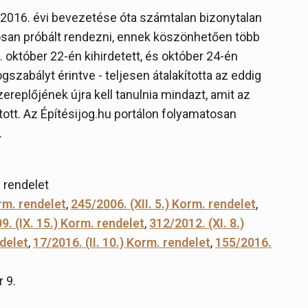
2016. évi bevezetése óta számtalan bizonytalan
tosan próbált rendezni, ennek köszönhetően több
. október 22-én kihirdetett, és október 24-én
gszabályt érintve - teljesen átalakította az eddig
replőjének újra kell tanulnia mindazt, amit az
ott. Az Építésijog.hu portálon folyamatosan
.
. rendelet
rm. rendelet
,
245/2006. (XII. 5.) Korm. rendelet
,
9. (IX. 15.) Korm. rendelet
,
312/2012. (XI. 8.)
ndelet
,
17/2016. (II. 10.) Korm. rendelet
,
155/2016.
 9.