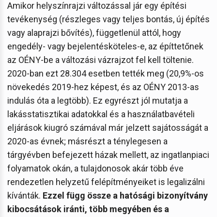
Amikor helyszínrajzi változással jár egy építési
tevékenység (részleges vagy teljes bontás, új építés
vagy alaprajzi bővítés), függetlenül attól, hogy
engedély- vagy bejelentésköteles-e, az építtetőnek
az OÉNY-be a változási vázrajzot fel kell töltenie.
2020-ban ezt 28.304 esetben tették meg (20,9%-os
növekedés 2019-hez képest, és az OÉNY 2013-as
indulás óta a legtöbb). Ez egyrészt jól mutatja a
lakásstatisztikai adatokkal és a használatbavételi
eljárások kiugró számával már jelzett sajátosságát a
2020-as évnek; másrészt a ténylegesen a
tárgyévben befejezett házak mellett, az ingatlanpiaci
folyamatok okán, a tulajdonosok akár több éve
rendezetlen helyzetű felépítményeiket is legalizálni
kívánták.
Ezzel függ össze a hatósági bizonyítvány
kibocsátások iránti, több megyében és a