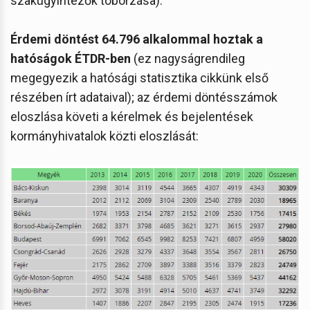
szakügyintézők toborzása).
Érdemi döntést 64.796 alkalommal hoztak a
hatóságok ÉTDR-ben
(ez nagyságrendileg
megegyezik a hatósági statisztika cikkünk első
részében írt adataival); az érdemi döntésszámok
eloszlása követi a kérelmek és bejelentések
kormányhivatalok közti eloszlását: