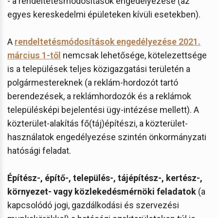
- a rendeltetésmódosítások engedélyezése (az
egyes kereskedelmi épületeken kívüli esetekben).
A
rendeltetésmódosítások engedélyezése 2021.
március 1-től
nemcsak lehetősége, kötelezettsége
is a települések teljes közigazgatási területén a
polgármestereknek (a reklám-hordozót tartó
berendezések, a reklámhordozók és a reklámok
településképi bejelentési ügy-intézése mellett). A
közterület-alakítás fő(táj)építészi, a közterület-
használatok engedélyezése szintén önkormányzati
hatósági feladat.
Építész-, építő-, település-, tájépítész-, kertész-,
környezet- vagy közlekedésmérnöki feladatok
(a
kapcsolódó jogi, gazdálkodási és szervezési