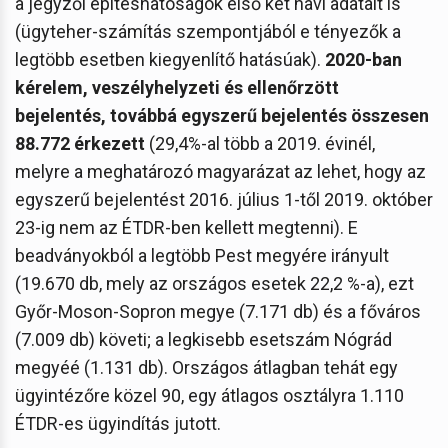
a jegyzői építéshatóságok első két havi adatait is
(ügyteher-számítás szempontjából e tényezők a
legtöbb esetben kiegyenlítő hatásúak).
2020-ban
kérelem, veszélyhelyzeti és ellenőrzött
bejelentés, továbbá egyszerű bejelentés összesen
88.772 érkezett
(29,4%-al több a 2019. évinél,
melyre a meghatározó magyarázat az lehet, hogy az
egyszerű bejelentést 2016. július 1-től 2019. október
23-ig nem az ÉTDR-ben kellett megtenni). E
beadványokból a legtöbb Pest megyére irányult
(19.670 db, mely az országos esetek 22,2 %-a), ezt
Győr-Moson-Sopron megye (7.171 db) és a főváros
(7.009 db) követi; a legkisebb esetszám Nógrád
megyéé (1.131 db). Országos átlagban tehát egy
ügyintézőre közel 90, egy átlagos osztályra 1.110
ÉTDR-es ügyindítás jutott.