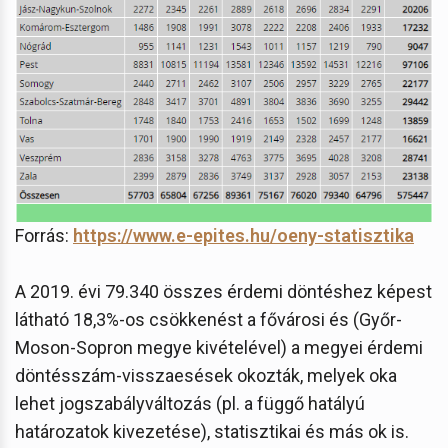
Forrás:
https://www.e-epites.hu/oeny-statisztika
A 2019. évi 79.340 összes érdemi döntéshez képest
látható 18,3%-os csökkenést a fővárosi és (Győr-
Moson-Sopron megye kivételével) a megyei érdemi
döntésszám-visszaesések okozták, melyek oka
lehet jogszabályváltozás (pl. a függő hatályú
határozatok kivezetése), statisztikai és más ok is.