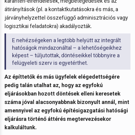
karantén-elrendelések, megbetegedések és az
átirányítások (pl. a kontaktkutatásokra és más, a
járványhelyzettel összefüggő adminisztrációs vagy
logisztikai feladatokra) akadályozták.
E nehézségeken a legtöbb helyütt az integrált
hatóságok mindazonáltal – a lehetőségeikhez
képest – túljutottak, döntéseikkel többnyire a
felügyeleti szerv is egyetérthet.
Az építtetők és más ügyfelek elégedettségére
pedig talán utalhat az, hogy az egyfokú
eljárásokban hozott döntések elleni keresetek
száma jóval alacsonyabbnak bizonyult annál, mint
amennyivel az egyfokú építésigazgatási hatósági
eljárásra történő áttérés megtervezésekor
kalkuláltunk.