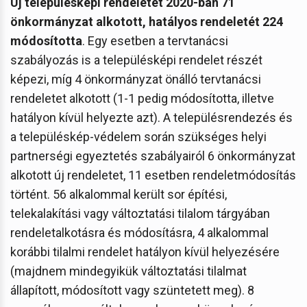
Új településképi rendeletet 2020-ban 71
önkormányzat alkotott, hatályos rendeletét 224
módosította
. Egy esetben a tervtanácsi
szabályozás is a településképi rendelet részét
képezi, míg 4 önkormányzat önálló tervtanácsi
rendeletet alkotott (1-1 pedig módosította, illetve
hatályon kívül helyezte azt). A településrendezés és
a településkép-védelem során szükséges helyi
partnerségi egyeztetés szabályairól 6 önkormányzat
alkotott új rendeletet, 11 esetben rendeletmódosítás
történt. 56 alkalommal került sor építési,
telekalakítási vagy változtatási tilalom tárgyában
rendeletalkotásra és módosításra, 4 alkalommal
korábbi tilalmi rendelet hatályon kívül helyezésére
(majdnem mindegyikük változtatási tilalmat
állapított, módosított vagy szüntetett meg). 8