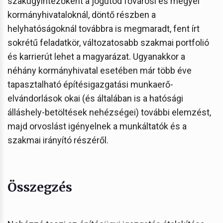
szakügyintézőként a jogutód fővárosi és megyei
kormányhivataloknál, döntő részben a
helyhatóságoknál továbbra is megmaradt, fent írt
sokrétű feladatkör, változatosabb szakmai portfolió
és karrierút lehet a magyarázat. Ugyanakkor a
néhány kormányhivatal esetében már több éve
tapasztalható építésigazgatási munkaerő-
elvándorlások okai (és általában is a hatósági
álláshely-betöltések nehézségei) további elemzést,
majd orvoslást igényelnek a munkáltatók és a
szakmai irányító részéről.
Összegzés