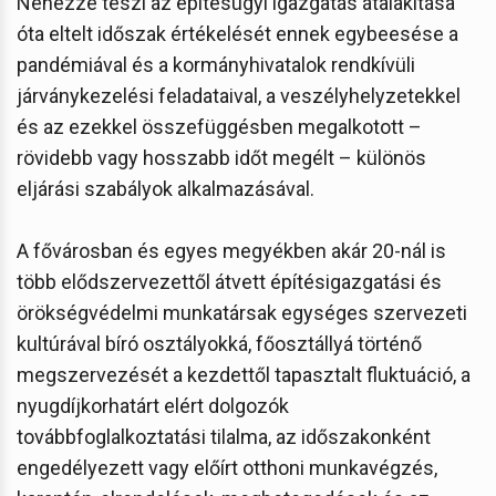
Nehézzé teszi az építésügyi igazgatás átalakítása
óta eltelt időszak értékelését ennek egybeesése a
pandémiával és a kormányhivatalok rendkívüli
járványkezelési feladataival, a veszélyhelyzetekkel
és az ezekkel összefüggésben megalkotott –
rövidebb vagy hosszabb időt megélt – különös
eljárási szabályok alkalmazásával.
A fővárosban és egyes megyékben akár 20-nál is
több elődszervezettől átvett építésigazgatási és
örökségvédelmi munkatársak egységes szervezeti
kultúrával bíró osztályokká, főosztállyá történő
megszervezését a kezdettől tapasztalt fluktuáció, a
nyugdíjkorhatárt elért dolgozók
továbbfoglalkoztatási tilalma, az időszakonként
engedélyezett vagy előírt otthoni munkavégzés,