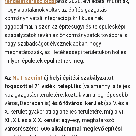
rendeletkereső oldal
ának 2020. évi adatai mutatják,
hogy alaptalanok voltak az építésigazgatás
kormányhivatali integrációja kritikusainak
aggodalmai, hiszen az építésügyi és településképi
szabályzatok révén az önkormányzatok továbbra is
nagy szabadságot élveznek abban, hogy
meghatározzák, az illetékességi területükön hol és
milyen épületek épülhetnek meg.
Az
NJT szerint
új helyi építési szabályzatot
fogadott el 71 vidéki település
(valamennyi a teljes
közigazgatási területére, köztük van a legnépesebb
város, Debrecen is)
és 6 fővárosi kerület
(az V. és a
X. kerület gyakorlatilag a teljes területére, míg a VI.,
XI., XII. és a XIX. kerület egy-egy meghatározó
városrészére).
606 alkalommal meglévő építési