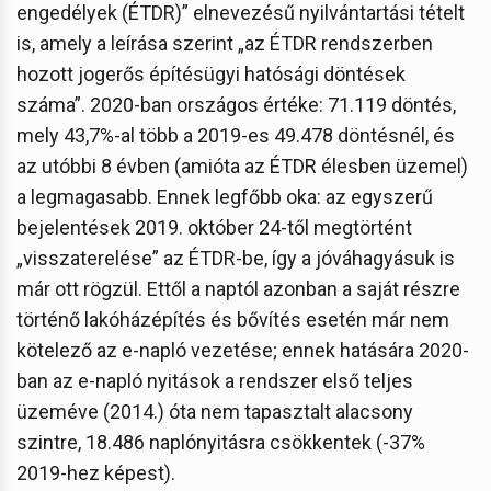
engedélyek (ÉTDR)” elnevezésű nyilvántartási tételt
is, amely a leírása szerint „az ÉTDR rendszerben
hozott jogerős építésügyi hatósági döntések
száma”. 2020-ban országos értéke: 71.119 döntés,
mely 43,7%-al több a 2019-es 49.478 döntésnél, és
az utóbbi 8 évben (amióta az ÉTDR élesben üzemel)
a legmagasabb. Ennek legfőbb oka: az egyszerű
bejelentések 2019. október 24-től megtörtént
„visszaterelése” az ÉTDR-be, így a jóváhagyásuk is
már ott rögzül. Ettől a naptól azonban a saját részre
történő lakóházépítés és bővítés esetén már nem
kötelező az e-napló vezetése; ennek hatására 2020-
ban az e-napló nyitások a rendszer első teljes
üzeméve (2014.) óta nem tapasztalt alacsony
szintre, 18.486 naplónyitásra csökkentek (-37%
2019-hez képest).