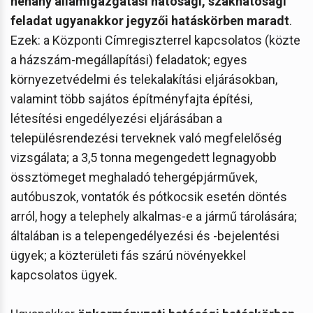
néhány államigazgatási hatósági, szakhatósági
feladat ugyanakkor jegyzői hatáskörben maradt
.
Ezek: a Központi Címregiszterrel kapcsolatos (közte
a házszám-megállapítási) feladatok; egyes
környezetvédelmi és telekalakítási eljárásokban,
valamint több sajátos építményfajta építési,
létesítési engedélyezési eljárásában a
településrendezési terveknek való megfelelőség
vizsgálata; a 3,5 tonna megengedett legnagyobb
össztömeget meghaladó tehergépjárművek,
autóbuszok, vontatók és pótkocsik esetén döntés
arról, hogy a telephely alkalmas-e a jármű tárolására;
általában is a telepengedélyezési és -bejelentési
ügyek; a közterületi fás szárú növényekkel
kapcsolatos ügyek.