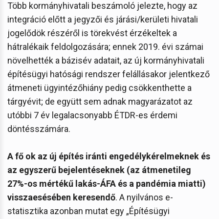
Több kormányhivatali beszámoló jelezte, hogy az
integráció előtt a jegyzői és járási/kerületi hivatali
jogelődök részéről is törekvést érzékeltek a
hátralékaik feldolgozására; ennek 2019. évi számai
növelhették a bázisév adatait, az új kormányhivatali
építésügyi hatósági rendszer felállásakor jelentkező
átmeneti ügyintézőhiány pedig csökkenthette a
tárgyévit; de együtt sem adnak magyarázatot az
utóbbi 7 év legalacsonyabb ÉTDR-es érdemi
döntésszámára.
A fő ok az új építés iránti engedélykérelmeknek és
az egyszerű bejelentéseknek (az átmenetileg
27%-os mértékű lakás-ÁFA és a pandémia miatti)
visszaesésében keresendő
. A nyilvános e-
statisztika azonban mutat egy „Építésügyi