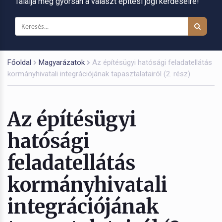
Találja meg gyorsan a választ építési jogi kérdéseire!
Főoldal
Magyarázatok
Az építésügyi hatósági feladatellátás
kormányhivatali integrációjának tapasztalatairól (2. rész)
Az építésügyi
hatósági
feladatellátás
kormányhivatali
integrációjának