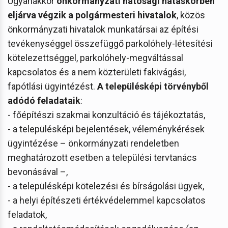
Ugyanakkor
önkormányzati hatósági hatáskörben
eljárva végzik a polgármesteri hivatalok
, közös
önkormányzati hivatalok munkatársai az építési
tevékenységgel összefüggő parkolóhely-létesítési
kötelezettséggel, parkolóhely-megváltással
kapcsolatos és a nem közterületi fakivágási,
fapótlási ügyintézést.
A településképi törvényből
adódó feladataik
:
- főépítészi szakmai konzultáció és tájékoztatás,
- a településképi bejelentések, véleménykérések
ügyintézése – önkormányzati rendeletben
meghatározott esetben a települési tervtanács
bevonásával –,
- a településképi kötelezési és bírságolási ügyek,
- a helyi építészeti értékvédelemmel kapcsolatos
feladatok,