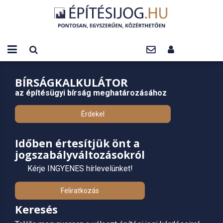
BÍRSÁGKALKULÁTOR
az építésügyi bírság meghatározásához
Érdekel
Időben értesítjük önt a
jogszabályváltozásokról
Kérje INGYENES hírlevelünket!
Feliratkozás
Keresés