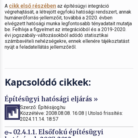
cikk első részében
A
az építésügyi integráció
végrehajtását, a létrejött egyfokú hatósági rendszert, annak
humánerőforrás-jellemzőit, továbbá a 2020. évben
elvégzett hatósági munka legfontosabb tényadatait mutatja
be. Felhívja a figyelmet az integrációból és a 2019-2020.
évi jogszabály-változásokból adódó statisztikai
számbavételi nehézségekre, ennek ellenére tájékoztatást
nyújt a feladatellátás jellemzőiről.
Kapcsolódó cikkek:
Építésügyi hatósági eljárás »
Szerző: Építésijog.hu
Közzétéve: 2008.08.08. 16:08 | Utolsó frissítés:
2024.11.14. 18:57
02.4.1.1. Elsőfokú építésügyi