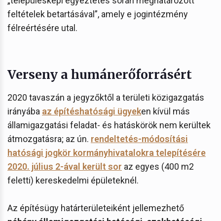
„településképi egyeztetés során meghatározott
feltételek betartásával”, amely e jogintézmény
félreértésére utal.
Verseny a humánerőforrásért
2020 tavaszán a jegyzőktől a területi közigazgatás
irányába
az építéshatósági ügyek
en kívül más
államigazgatási feladat- és hatáskörök nem kerültek
átmozgatásra; az ún.
rendeltetés-módosítási
hatósági jogkör kormányhivatalokra telepítésére
2020. július 2-ával került sor
az egyes (400 m2
feletti) kereskedelmi épületeknél.
Az építésügy határterületeiként jellemezhető