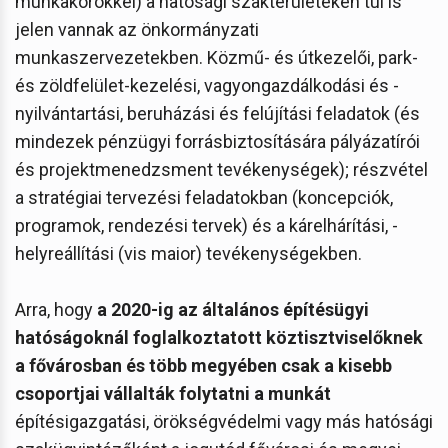
munkakörökkel) a hatósági szakterületeken túl is
jelen vannak az önkormányzati
munkaszervezetekben. Közmű- és útkezelői, park-
és zöldfelület-kezelési, vagyongazdálkodási és -
nyilvántartási, beruházási és felújítási feladatok (és
mindezek pénzügyi forrásbiztosítására pályázatírói
és projektmenedzsment tevékenységek); részvétel
a stratégiai tervezési feladatokban (koncepciók,
programok, rendezési tervek) és a kárelhárítási, -
helyreállítási (vis maior) tevékenységekben.
Arra, hogy
a 2020-ig az általános építésügyi
hatóságoknál foglalkoztatott köztisztviselőknek
a fővárosban és több megyében csak a kisebb
csoportjai vállalták folytatni a munkát
építésigazgatási, örökségvédelmi vagy más hatósági