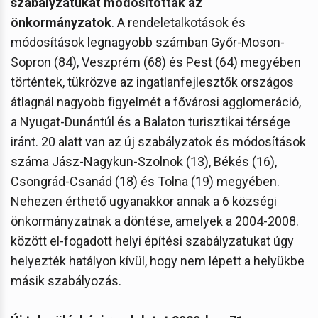
szabályzatukat módosították az
önkormányzatok
. A rendeletalkotások és
módosítások legnagyobb számban Győr-Moson-
Sopron (84), Veszprém (68) és Pest (64) megyében
történtek, tükrözve az ingatlanfejlesztők országos
átlagnál nagyobb figyelmét a fővárosi agglomeráció,
a Nyugat-Dunántúl és a Balaton turisztikai térsége
iránt. 20 alatt van az új szabályzatok és módosítások
száma Jász-Nagykun-Szolnok (13), Békés (16),
Csongrád-Csanád (18) és Tolna (19) megyében.
Nehezen érthető ugyanakkor annak a 6 községi
önkormányzatnak a döntése, amelyek a 2004-2008.
között el-fogadott helyi építési szabályzatukat úgy
helyezték hatályon kívül, hogy nem lépett a helyükbe
másik szabályozás.