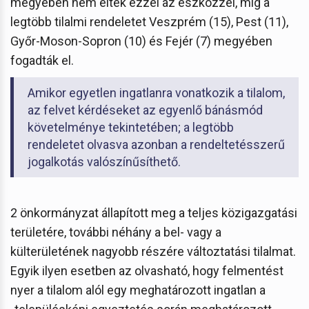
megyében nem éltek ezzel az eszközzel, míg a
legtöbb tilalmi rendeletet Veszprém (15), Pest (11),
Győr-Moson-Sopron (10) és Fejér (7) megyében
fogadták el.
Amikor egyetlen ingatlanra vonatkozik a tilalom,
az felvet kérdéseket az egyenlő bánásmód
követelménye tekintetében; a legtöbb
rendeletet olvasva azonban a rendeltetésszerű
jogalkotás valószínűsíthető.
2 önkormányzat állapított meg a teljes közigazgatási
területére, további néhány a bel- vagy a
külterületének nagyobb részére változtatási tilalmat.
Egyik ilyen esetben az olvasható, hogy felmentést
nyer a tilalom alól egy meghatározott ingatlan a