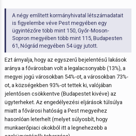
A négy említett kormányhivatal létszámadatait
is figyelembe véve Pest megyében egy
ügyintézőre több mint 150, Győr-Moson-
Sopron megyében több mint 115, Budapesten
61, Nógrád megyében 54 ügy jutott.
Ezt árnyalja, hogy az egyszerű bejelentésű lakások
aránya a fővárosban volt a legalacsonyabb (13%), a
megyei jogú városokban 54%-ot, a városokban 73%-
ot, a községekben 93%-ot tettek ki, valójában
jelentősen csökkentve (Budapestet kivéve) az
ügyterheket. Az engedélyezési eljárások túlsúlya
miatt a fővárosi hatóság a Pest megyeihez
hasonlóan leterhelt (melyet súlyosbít, hogy
munkaerőpiaci okokból itt a legnehezebb a