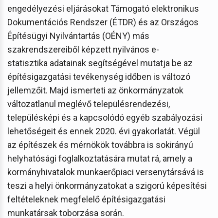
engedélyezési eljárásokat Támogató elektronikus
Dokumentációs Rendszer (ÉTDR) és az Országos
Építésügyi Nyilvántartás (OÉNY) más
szakrendszereiből képzett nyilvános e-
statisztika adatainak segítségével mutatja be az
építésigazgatási tevékenység időben is változó
jellemzőit. Majd ismerteti az önkormányzatok
változatlanul meglévő településrendezési,
településképi és a kapcsolódó egyéb szabályozási
lehetőségeit és ennek 2020. évi gyakorlatát. Végül
az építészek és mérnökök továbbra is sokirányú
helyhatósági foglalkoztatására mutat rá, amely a
kormányhivatalok munkaerőpiaci versenytársává is
teszi a helyi önkormányzatokat a szigorú képesítési
feltételeknek megfelelő építésigazgatási
munkatársak toborzása során.