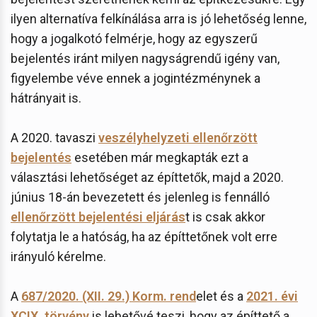
ilyen alternatíva felkínálása arra is jó lehetőség lenne,
hogy a jogalkotó felmérje, hogy az egyszerű
bejelentés iránt milyen nagyságrendű igény van,
figyelembe véve ennek a jogintézménynek a
hátrányait is.
A 2020. tavaszi
veszélyhelyzeti ellenőrzött
bejelentés
esetében már megkapták ezt a
választási lehetőséget az építtetők, majd a 2020.
június 18-án bevezetett és jelenleg is fennálló
ellenőrzött bejelentési eljárás
t is csak akkor
folytatja le a hatóság, ha az építtetőnek volt erre
irányuló kérelme.
A
687/2020. (XII. 29.) Korm. rend
elet és a
2021. évi
XCIX. törvény
is lehetővé teszi, hogy az építtető a