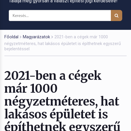
Találja meg gyorsan a választ építési jogi kérdéseire!
Főoldal
Magyarázatok
2021-ben a cégek már 1000
négyzetméteres, hat lakásos épületet is építhetnek egyszerű
bejelentéssel
2021-ben a cégek
már 1000
négyzetméteres, hat
lakásos épületet is
építhetnek egyszerű