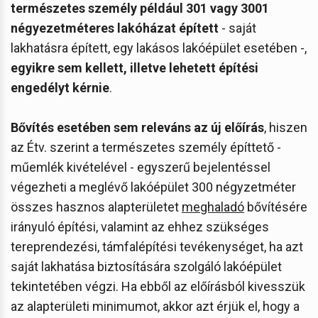
természetes személy például 301 vagy 3001
négyezetméteres lakóházat épített
- saját
lakhatásra épített, egy lakásos lakóépület esetében -,
egyikre sem kellett, illetve lehetett építési
engedélyt kérnie
.
Bővítés esetében sem releváns az új előírás
, hiszen
az Étv. szerint a természetes személy építtető -
műemlék kivételével - egyszerű bejelentéssel
végezheti a meglévő lakóépület 300 négyzetméter
összes hasznos alapterületet
meghaladó
bővítésére
irányuló építési, valamint az ehhez szükséges
tereprendezési, támfalépítési tevékenységet, ha azt
saját lakhatása biztosítására szolgáló lakóépület
tekintetében végzi. Ha ebből az előírásból kivesszük
az alapterületi minimumot, akkor azt érjük el, hogy a