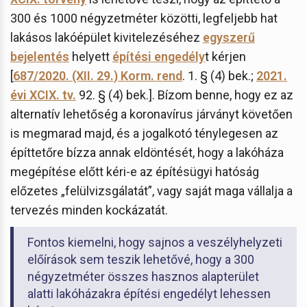
300 és 1000 négyzetméter közötti, legfeljebb hat
lakásos lakóépület kivitelezéséhez
egyszerű
bejelentés
helyett
építési engedély
t kérjen
[
687/2020. (XII. 29.) Korm. rend
. 1. § (4) bek.;
2021.
évi XCIX. tv.
92. § (4) bek.]. Bízom benne, hogy ez az
alternatív lehetőség a koronavírus járványt követően
is megmarad majd, és a jogalkotó ténylegesen az
építtetőre bízza annak eldöntését, hogy a lakóháza
megépítése előtt kéri-e az építésügyi hatóság
előzetes „felülvizsgálatát”, vagy saját maga vállalja a
tervezés minden kockázatát.
Fontos kiemelni, hogy sajnos a veszélyhelyzeti
előírások sem teszik lehetővé, hogy a 300
négyzetméter összes hasznos alapterület
alatti lakóházakra építési engedélyt lehessen