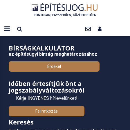
BÍRSÁGKALKULÁTOR
az építésügyi bírság meghatározásához
Érdekel
Időben értesítjük önt a
jogszabályváltozásokról
Kérje INGYENES hírlevelünket!
Feliratkozás
Keresés