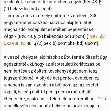
szolgáló lakóépület tekintetében végzik (Étv. 48. §
(2) bekezdés bc) alpont),
- természetes személy építtető kivételével, 300
négyzetméter összes hasznos alapterületet
meghaladó lakóépület esetében bejelentéssel
végzik (Étv. 48. § (2) bekezdés bd) alpont) [
1997. évi
LXXVIII. tv.
48. § (2) bek. b) pont bb)–bd) alpont].
A veszélyhelyzeti előírások az Étv. fenti előírását úgy
egészítették ki, hogy az alapterületi korlátozás be
nem tartása az építési tevékenységet nem teszi
jogszerűtlenné. A bb) és bc) pontok esetében ez
rendben is van, azonban a bd) pont azt az esetet
rögzíti, ha cég épít, itt pedig nem a mérethatár
eltörlésére, csak annak felemelésére került sor. Ez a
rendelkezés elég nehéz helyzetbe hozza majd a