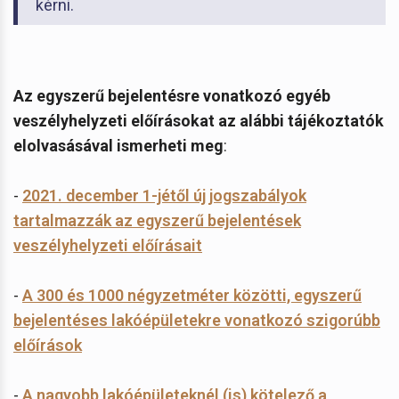
kérni.
Az egyszerű bejelentésre vonatkozó egyéb
veszélyhelyzeti előírásokat az alábbi tájékoztatók
elolvasásával ismerheti meg
:
-
2021. december 1-jétől új jogszabályok
tartalmazzák az egyszerű bejelentések
veszélyhelyzeti előírásait
-
A 300 és 1000 négyzetméter közötti, egyszerű
bejelentéses lakóépületekre vonatkozó szigorúbb
előírások
-
A nagyobb lakóépületeknél (is) kötelező a