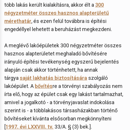
több lakás került kialakításra, akkor élt a
300
négyzetméter összes hasznos alapterületű
mérethatár
, és ezen felül továbbra is építési
engedéllyel lehetett a beruházást megkezdeni.
A meglévő lakóépületek 300 négyzetméter összes
hasznos alapterületet meghaladó bővítésére
irányuló építési tevékenység egyszerű bejelentés
alapján csak akkor történhetett, ha annak
tárgya
saját lakhatás biztosítására
szolgáló
lakóépület. A
bővítés
re a törvényi szabályozás nem
írta elő, hogy az épület csak egy lakást tartalmazhat,
amivel a jogalkotó - a törvényjavaslat indokolása
szerint is - a többlakásos társasházakban történő
bővítéseket kívánta elsősorban megkönnyíteni
[
1997. évi LXXVIII. tv.
33/A. § (3) bek.].