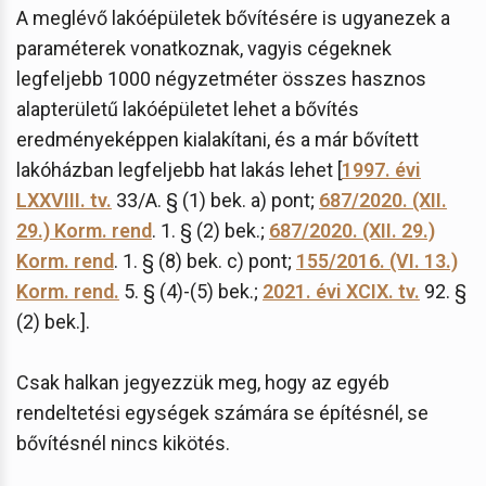
A meglévő lakóépületek bővítésére is ugyanezek a
paraméterek vonatkoznak, vagyis cégeknek
legfeljebb 1000 négyzetméter összes hasznos
alapterületű lakóépületet lehet a bővítés
eredményeképpen kialakítani, és a már bővített
lakóházban legfeljebb hat lakás lehet [
1997. évi
LXXVIII. tv.
33/A. § (1) bek. a) pont;
687/2020. (XII.
29.) Korm. rend
. 1. § (2) bek.;
687/2020. (XII. 29.)
Korm. rend
. 1. § (8) bek. c) pont;
155/2016. (VI. 13.)
Korm. rend.
5. § (4)-(5) bek.;
2021. évi XCIX. tv.
92. §
(2) bek.].
Csak halkan jegyezzük meg, hogy az egyéb
rendeltetési egységek számára se építésnél, se
bővítésnél nincs kikötés.