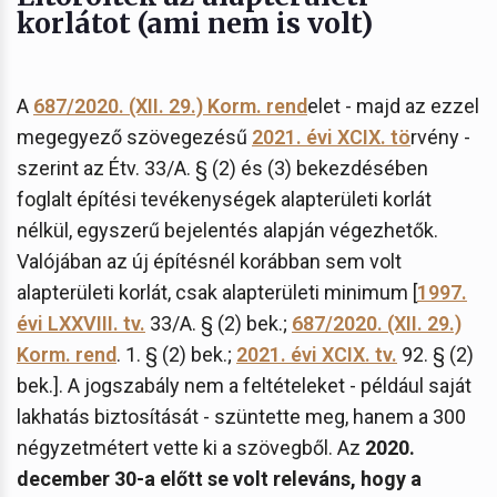
korlátot (ami nem is volt)
A
687/2020. (XII. 29.) Korm. rend
elet - majd az ezzel
megegyező szövegezésű
2021. évi XCIX. tö
rvény -
szerint az Étv. 33/A. § (2) és (3) bekezdésében
foglalt építési tevékenységek alapterületi korlát
nélkül, egyszerű bejelentés alapján végezhetők.
Valójában az új építésnél korábban sem volt
alapterületi korlát, csak alapterületi minimum [
1997.
évi LXXVIII. tv.
33/A. § (2) bek.;
687/2020. (XII. 29.)
Korm. rend
. 1. § (2) bek.;
2021. évi XCIX. tv.
92. § (2)
bek.]. A jogszabály nem a feltételeket - például saját
lakhatás biztosítását - szüntette meg, hanem a 300
négyzetmétert vette ki a szövegből. Az
2020.
december 30-a előtt se volt releváns, hogy a