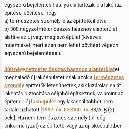
egyszerű bejelentés hatálya alá tartozik-e a lakóház
építése, bővítése, hogy
a) természetes személy-e az építtető, illetve
b) 300 négyzetméter összes hasznos alapterület
alatti-e az új vagy meglévő épület (kivéve a
műemléket, mert ezen nem lehet bővítést végezni
egyszerű bejelentéssel).
300 négyzetméter összes hasznos alapterület
et
meghaladó új lakóépületet csak azok a
természetes
személy
építtetők létesíthettek, akik kizárólag saját
lakhatás biztosítása céljából építkeznek, valamint az
építendő új
lakóépület
egy lakásnál többet nem
tartalmazhatott [
1997. évi LXXVIII. tv.
33/A. § (2)
bek.]. Ha nem természetes személy (pl. cég,
önkormányzat) az építtető, vagy az új lakóépületben