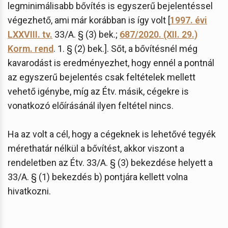
legminimálisabb bővítés is egyszerű bejelentéssel
végezhető, ami már korábban is így volt [
1997. évi
LXXVIII. tv.
33/A. § (3) bek.;
687/2020. (XII. 29.)
Korm. rend
. 1. § (2) bek.]. Sőt, a bővítésnél még
kavarodást is eredményezhet, hogy ennél a pontnál
az egyszerű bejelentés csak feltételek mellett
vehető igénybe, míg az Étv. másik, cégekre is
vonatkozó előírásánál ilyen feltétel nincs.
Ha az volt a cél, hogy a cégeknek is lehetővé tegyék
mérethatár nélkül a bővítést, akkor viszont a
rendeletben az Étv. 33/A. § (3) bekezdése helyett a
33/A. § (1) bekezdés b) pontjára kellett volna
hivatkozni.