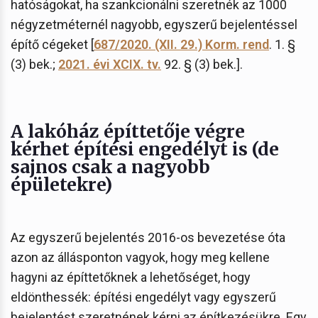
hatóságokat, ha szankcionálni szeretnék az 1000
négyzetméternél nagyobb, egyszerű bejelentéssel
építő cégeket [
687/2020. (XII. 29.) Korm. rend
. 1. §
(3) bek.;
2021. évi XCIX. tv.
92. § (3) bek.].
A lakóház építtetője végre
kérhet építési engedélyt is (de
sajnos csak a nagyobb
épületekre)
Az egyszerű bejelentés 2016-os bevezetése óta
azon az állásponton vagyok, hogy meg kellene
hagyni az építtetőknek a lehetőséget, hogy
eldönthessék: építési engedélyt vagy egyszerű
bejelentést szeretnének kérni az építkezésükre. Egy