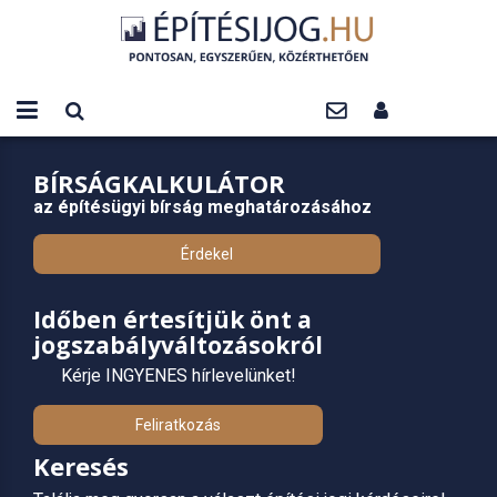
BÍRSÁGKALKULÁTOR
az építésügyi bírság meghatározásához
Érdekel
Időben értesítjük önt a
jogszabályváltozásokról
Kérje INGYENES hírlevelünket!
Feliratkozás
Keresés