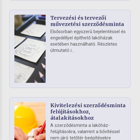
Tervezési és tervezői
művezetési szerződésminta
Elsősorban egyszerű bejelentéssel és
engedéllyel építhető lakóházak
esetében használható. Részletes
útmutató i...
Kivitelezési szerződésminta
felújításokhoz,
átalakításokhoz
A szerződésminta a lakóház-
felújításokra, valamint a bővítéssel
nem járó tetőtér-beépítésekre