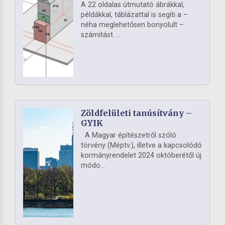
A 22 oldalas útmutató ábrákkal,
példákkal, táblázattal is segíti a –
néha meglehetősen bonyolult –
számítást. ...
Zöldfelületi tanúsítvány –
GYIK
A Magyar építészetről szóló
törvény (Méptv.), illetve a kapcsolódó
kormányrendelet 2024 októberétől új
módo...