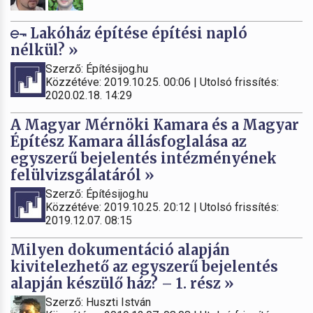
Lakóház építése építési napló
nélkül? »
Szerző: Építésijog.hu
Közzétéve: 2019.10.25. 00:06 | Utolsó frissítés:
2020.02.18. 14:29
A Magyar Mérnöki Kamara és a Magyar
Építész Kamara állásfoglalása az
egyszerű bejelentés intézményének
felülvizsgálatáról »
Szerző: Építésijog.hu
Közzétéve: 2019.10.25. 20:12 | Utolsó frissítés:
2019.12.07. 08:15
Milyen dokumentáció alapján
kivitelezhető az egyszerű bejelentés
alapján készülő ház? – 1. rész »
Szerző: Huszti István