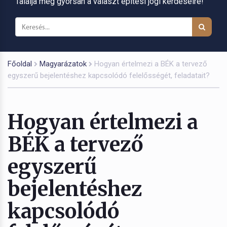
Találja meg gyorsan a választ építési jogi kérdéseire!
Főoldal
Magyarázatok
Hogyan értelmezi a BÉK a tervező
egyszerű bejelentéshez kapcsolódó felelősségét, feladatait?
Hogyan értelmezi a
BÉK a tervező
egyszerű
bejelentéshez
kapcsolódó