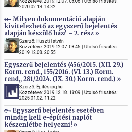
Közzétéve: 2019.12.07. 08:08 | Utolsó frissítés:
2020.02.18. 14:32
Milyen dokumentáció alapján
kivitelezhető az egyszerű bejelentés
alapján készülő ház? – 2. rész »
Szerző: Huszti István
Közzétéve: 2019.12.07. 08:45 | Utolsó frissítés:
2019.12.08. 20:55
Egyszerű bejelentés (456/2015. (XII. 29.)
Korm. rend., 155/2016. (VI. 13.) Korm.
rend,, 281/2024. (IX. 30.) Korm. rend.) »
Szerző: Építésijog.hu
Közzétéve: 2019.12.18. 18:09 | Utolsó frissítés:
2025.01.02. 11:22
Egyszerű bejelentés esetében
mindig kell e-építési naplót
készenlétbe helyezni! »