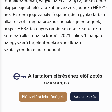
rendelkezéseket, vagyis az Étv. 13. § (2) bekezdése
alapján kijelölt előírásokat nevezzük „csonka HÉSZ”-
nek. Ez nem jogszabályi fogalom, de a gyakorlatban
alkalmazott meghatározása annak a jelenségnek,
hogy a HÉSZ bizonyos rendelkezései kikerültek a
kötelező alkalmazási körből. 2021. július 1. napjától
az egyszerű bejelentésekre vonatkozó
szabályrendszer is módosul.
A tartalom eléréséhez előfizetés
szükséges.
Előfizetési lehetőségek
Bejelentkezés