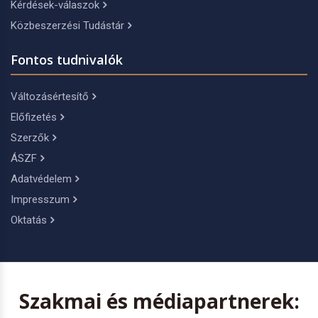
Kérdések-válaszok
Közbeszerzési Tudástár
Fontos tudnivalók
Változásértesítő
Előfizetés
Szerzők
ÁSZF
Adatvédelem
Impresszum
Oktatás
Szakmai és médiapartnerek: