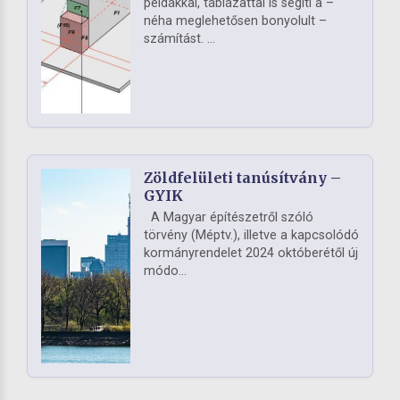
példákkal, táblázattal is segíti a –
néha meglehetősen bonyolult –
számítást. ...
Zöldfelületi tanúsítvány –
GYIK
A Magyar építészetről szóló
törvény (Méptv.), illetve a kapcsolódó
kormányrendelet 2024 októberétől új
módo...