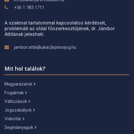
+36 1 783 1711
A szakmai tartalommal kapcsolatos kérdéseit,
problémáit az oldal főszerkesztőjének, dr. Jámbor
Attilának jelezheti:
jambor.attila[kukac]epitesijog.hu
Mit hol találok?
Magyarázatok
Fogalmak
Változások
Jogszabályok
Videótár
Segédanyagok