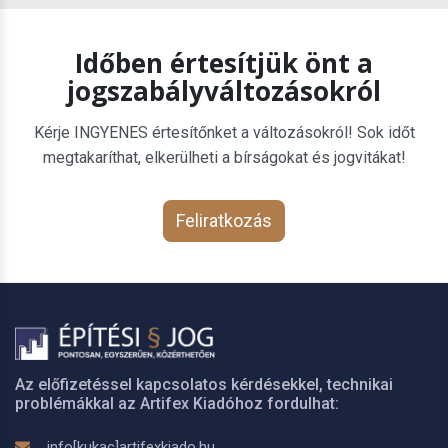
Időben értesítjük önt a
jogszabályváltozásokról
Kérje INGYENES értesítőnket a változásokról! Sok időt
megtakaríthat, elkerülheti a bírságokat és jogvitákat!
Feliratkozás
Az előfizetéssel kapcsolatos kérdésekkel, technikai
problémákkal az Artifex Kiadóhoz fordulhat:
info[kukac]artifexkiado.hu