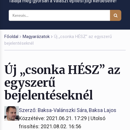
Találja meg gyorsan a választ építési jogi kérdéseire!
Főoldal
Magyarázatok
Új „csonka HÉSZ” az egyszerű
bejelentéseknél
Új „csonka HÉSZ” az
egyszerű
bejelentéseknél
Szerző: Baksa-Valánszki Sára, Baksa Lajos
Közzétéve: 2021.06.21. 17:29 | Utolsó
frissítés: 2021.08.02. 16:56