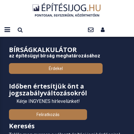
BÍRSÁGKALKULÁTOR
az építésügyi bírság meghatározásához
Érdekel
Időben értesítjük önt a
jogszabályváltozásokról
Kérje INGYENES hírlevelünket!
Feliratkozás
Keresés