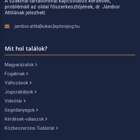
A szakmai tartalommal kapcsolatos kérdéseit,
problémáit az oldal főszerkesztőjének, dr. Jámbor
Attilának jelezheti:
jambor.attila[kukac]epitesijog.hu
Mit hol találok?
Magyarázatok
Fogalmak
Változások
Jogszabályok
Videótár
Segédanyagok
Kérdések-válaszok
Közbeszerzési Tudástár