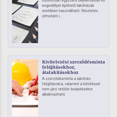
Elsősorban egyszerű bejelentéssel és
engedéllyel építhető lakóházak
esetében használható. Részletes
útmutató i...
Kivitelezési szerződésminta
felújításokhoz,
átalakításokhoz
A szerződésminta a lakóház-
felújításokra, valamint a bővítéssel
nem járó tetőtér-beépítésekre
alkalmazható.