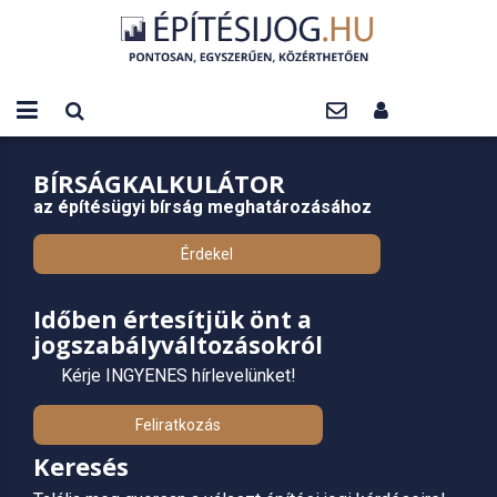
BÍRSÁGKALKULÁTOR
az építésügyi bírság meghatározásához
Érdekel
Időben értesítjük önt a
jogszabályváltozásokról
Kérje INGYENES hírlevelünket!
Feliratkozás
Keresés