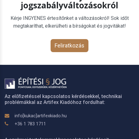
jogszabályváltozásokról
Kérje INGYENES értesítőnket a változásokról! Sok időt
megtakaríthat, elkerülheti a bírságokat és jogvitákat!
Feliratkozás
Az előfizetéssel kapcsolatos kérdésekkel, technikai
problémákkal az Artifex Kiadóhoz fordulhat:
info[kukac]artifexkiado.hu
+36 1 783 1711