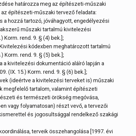
ezdése határozza meg az építészeti-műszaki
n az építészeti-műszaki tervező feladata:
s a hozzá tartozó, jóváhagyott, engedélyezési
zakszerű műszaki tartalmú kivitelezési
 Korm. rend. 9. § (4) bek.];
 Kivitelezési kódexben meghatározott tartalmú
) Korm. rend. 9. § (5) bek.];
a kivitelezési dokumentáció aláíró lapján a
 (IX. 15.) Korm. rend. 9. § (6) bek.];
vek (ideértve a kivitelezési terveket is) műszaki
 megfelelő tartalom, valamint építészeti
ítészeti és természeti örökség megóvása,
n vagy folyamatosan) részt vevő, a tervezői
kismerettel és jogosultsággal rendelkező szakági
koordinálása, terveik összehangolása [1997. évi