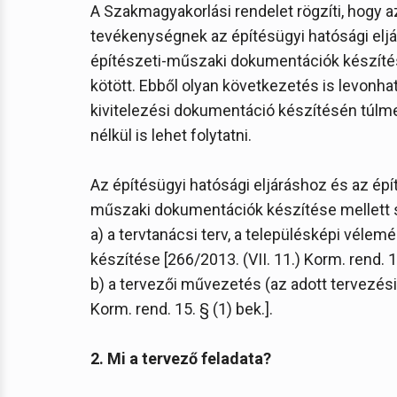
A Szakmagyakorlási rendelet rögzíti, hogy a
tevékenységnek az építésügyi hatósági eljá
építészeti-műszaki dokumentációk készíté
kötött. Ebből olyan következetés is levonh
kivitelezési dokumentáció készítésén túl
nélkül is lehet folytatni.
Az építésügyi hatósági eljáráshoz és az épí
műszaki dokumentációk készítése mellett s
a) a tervtanácsi terv, a településképi véle
készítése [266/2013. (VII. 11.) Korm. rend. 15
b) a tervezői művezetés (az adott tervezési 
Korm. rend. 15. § (1) bek.].
2. Mi a tervező feladata?