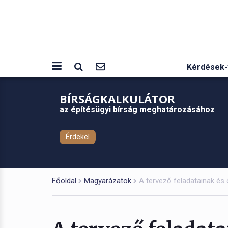
Kérdések-
BÍRSÁGKALKULÁTOR
az építésügyi bírság meghatározásához
Érdekel
Főoldal
Magyarázatok
A tervező feladatainak és