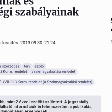
ainak és
égi szabályainak
 frissítés: 2013.09.30. 21:24
si szerződés
terv
szőlő
.) Korm. rendelet
szakmagyakorlási rendelet
(VII. 11.) Korm. rendelet (a Szakmagyakorlási rendelet)
b, mint 2 évvel ezelőtt született. A jogszabály-
lálható információk értelemszerűen a publikálás,
s időpontjában érvényesek.