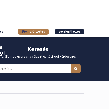
Előfizetés
Bejelentkezés
sok
a
Keresés
ól
Találja meg gyorsan a választ építési jogi kérdéseire!