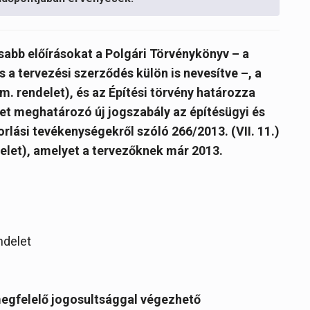
abb előírásokat a Polgári Törvénykönyv – a
s a tervezési szerződés külön is nevesítve –,
a
rm. rendelet), és az Építési törvény határozza
get meghatározó új jogszabály az építésügyi és
ási tevékenységekről szóló 266/2013. (VII. 11.)
elet), amelyet a tervezőknek már 2013.
ndelet
megfelelő jogosultsággal végezhető