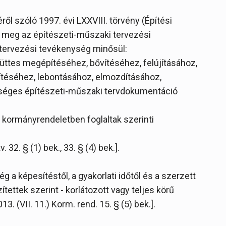
ről szóló 1997. évi LXXVIII. törvény (Építési
za meg az építészeti-műszaki tervezési
tervezési tevékenység minősül:
üttes megépítéséhez, bővítéséhez, felújításához,
sítéséhez, lebontásához, elmozdításához,
séges építészeti-műszaki tervdokumentáció
 kormányrendeletben foglaltak szerinti
 32. § (1) bek., 33. § (4) bek.].
 a képesítéstől, a gyakorlati időtől és a szerzett
tettek szerint - korlátozott vagy teljes körű
. (VII. 11.) Korm. rend. 15. § (5) bek.].