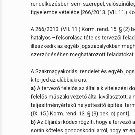
rendelkezésben sem szerepel, valószínűleg 
figyelembe vételébe [266/2013. (VII. 11.) Kor
A 266/2013. (VII. 11.) Korm. rend. 15. § (2
hatályos –felsorolása tételes tervezői fela
illeszkedik az egyéb jogszabályokban megha
szerződésében meghatározott feladatokat a 
A Szakmagyakorlási rendelet és egyéb jogsz
kiterjed az alábbiakra is:
a)
A tervező felelős az által a kivitelezési
felelős műszaki vezető által kiválasztott, 
teljesítményértékű helyettesítő építési te
(IX. 15.) Korm. rend. 13. § (3) bek. o) pont].
b)
Az Eljárási kódex rögzíti, hogy a tervez
során köteles gondoskodni arról, hogy az ép