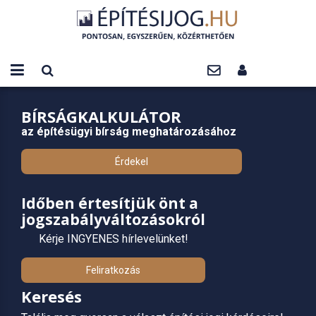
BÍRSÁGKALKULÁTOR
az építésügyi bírság meghatározásához
Érdekel
Időben értesítjük önt a
jogszabályváltozásokról
Kérje INGYENES hírlevelünket!
Feliratkozás
Keresés