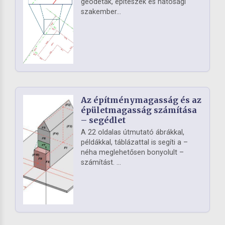
geodéták, építészek és hatósági
szakember...
Az építménymagasság és az
épületmagasság számítása
– segédlet
A 22 oldalas útmutató ábrákkal,
példákkal, táblázattal is segíti a –
néha meglehetősen bonyolult –
számítást. ...