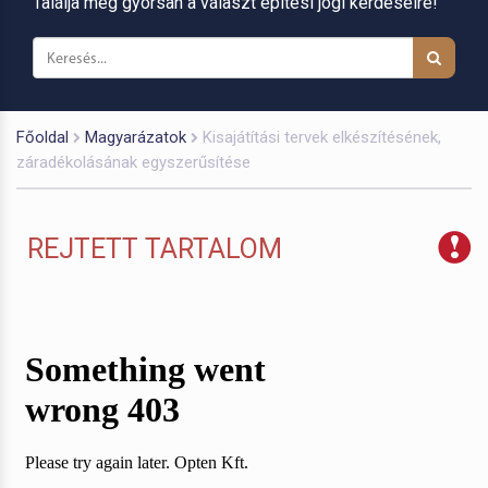
Találja meg gyorsan a választ építési jogi kérdéseire!
Főoldal
Magyarázatok
Kisajátítási tervek elkészítésének,
záradékolásának egyszerűsítése
REJTETT TARTALOM