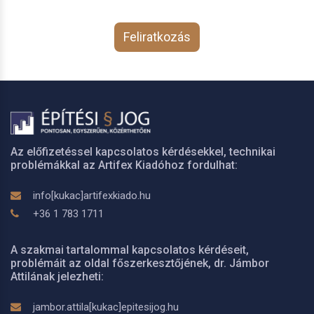
Feliratkozás
Az előfizetéssel kapcsolatos kérdésekkel, technikai
problémákkal az Artifex Kiadóhoz fordulhat:
info[kukac]artifexkiado.hu
+36 1 783 1711
A szakmai tartalommal kapcsolatos kérdéseit,
problémáit az oldal főszerkesztőjének, dr. Jámbor
Attilának jelezheti:
jambor.attila[kukac]epitesijog.hu