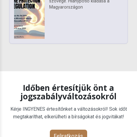
szövege. Hiánypótló kiadása a
Magyarországon
Időben értesítjük önt a
jogszabályváltozásokról
Kérje INGYENES értesítőnket a változásokról! Sok időt
megtakaríthat, elkerülheti a bírságokat és jogvitákat!
Feliratkozás