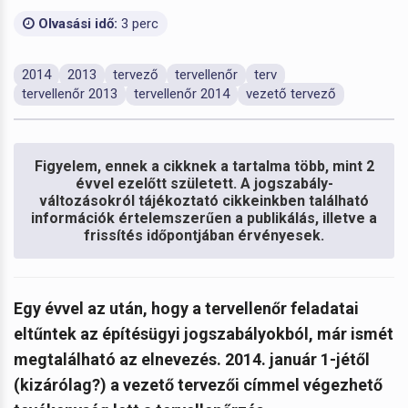
Olvasási idő:
3 perc
2014
2013
tervező
tervellenőr
terv
tervellenőr 2013
tervellenőr 2014
vezető tervező
Figyelem, ennek a cikknek a tartalma több, mint 2
évvel ezelőtt született. A jogszabály-
változásokról tájékoztató cikkeinkben található
információk értelemszerűen a publikálás, illetve a
frissítés időpontjában érvényesek.
Egy évvel az után, hogy a tervellenőr feladatai
eltűntek az építésügyi jogszabályokból, már ismét
megtalálható az elnevezés. 2014. január 1-jétől
(kizárólag?) a vezető tervezői címmel végezhető