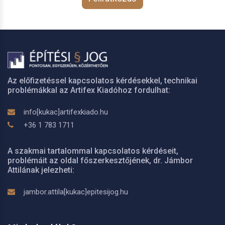
Az előfizetéssel kapcsolatos kérdésekkel, technikai
problémákkal az Artifex Kiadóhoz fordulhat:
info[kukac]artifexkiado.hu
+36 1 783 1711
A szakmai tartalommal kapcsolatos kérdéseit,
problémáit az oldal főszerkesztőjének, dr. Jámbor
Attilának jelezheti:
jambor.attila[kukac]epitesijog.hu