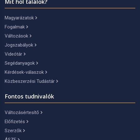
Mit hol találok?
Magyarázatok
Fogalmak
Változások
Jogszabályok
Videótár
Segédanyagok
Kérdések-válaszok
Közbeszerzési Tudástár
Fontos tudnivalók
Változásértesítő
Előfizetés
Szerzők
ÁSZF