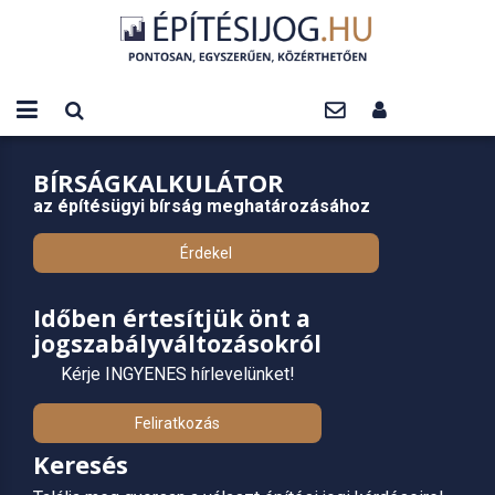
BÍRSÁGKALKULÁTOR
az építésügyi bírság meghatározásához
Érdekel
Időben értesítjük önt a
jogszabályváltozásokról
Kérje INGYENES hírlevelünket!
Feliratkozás
Keresés