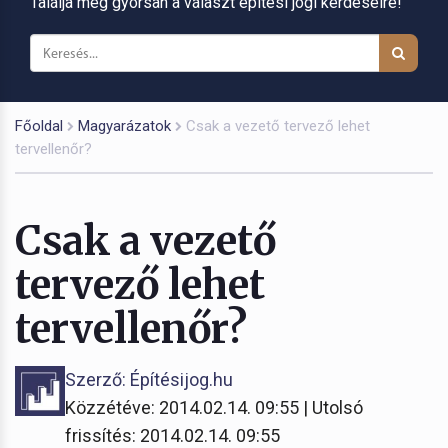
Találja meg gyorsan a választ építési jogi kérdéseire!
Főoldal
Magyarázatok
Csak a vezető tervező lehet
tervellenőr?
Csak a vezető
tervező lehet
tervellenőr?
Szerző: Építésijog.hu
Közzétéve: 2014.02.14. 09:55 | Utolsó
frissítés: 2014.02.14. 09:55