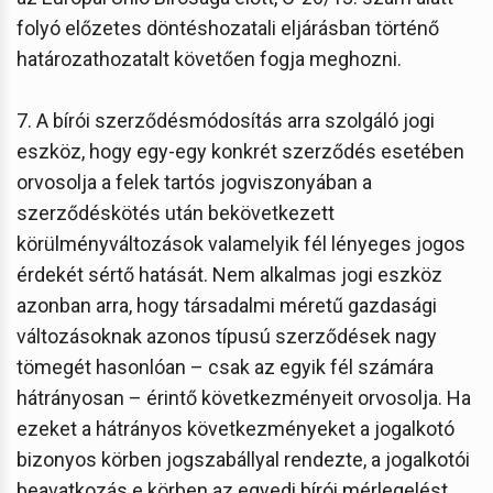
folyó előzetes döntéshozatali eljárásban történő
határozathozatalt követően fogja meghozni.
7. A bírói szerződésmódosítás arra szolgáló jogi
eszköz, hogy egy-egy konkrét szerződés esetében
orvosolja a felek tartós jogviszonyában a
szerződéskötés után bekövetkezett
körülményváltozások valamelyik fél lényeges jogos
érdekét sértő hatását. Nem alkalmas jogi eszköz
azonban arra, hogy társadalmi méretű gazdasági
változásoknak azonos típusú szerződések nagy
tömegét hasonlóan – csak az egyik fél számára
hátrányosan – érintő következményeit orvosolja. Ha
ezeket a hátrányos következményeket a jogalkotó
bizonyos körben jogszabállyal rendezte, a jogalkotói
beavatkozás e körben az egyedi bírói mérlegelést