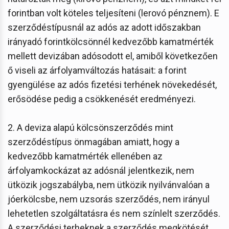
forintban volt köteles teljesíteni (lerovó pénznem). E
szerződéstípusnál az adós az adott időszakban
irányadó forintkölcsönnél kedvezőbb kamatmérték
mellett devizában adósodott el, amiből következően
ő viseli az árfolyamváltozás hatásait: a forint
gyengülése az adós fizetési terhének növekedését,
erősödése pedig a csökkenését eredményezi.
2. A deviza alapú kölcsönszerződés mint
szerződéstípus önmagában amiatt, hogy a
kedvezőbb kamatmérték ellenében az
árfolyamkockázat az adósnál jelentkezik, nem
ütközik jogszabályba, nem ütközik nyilvánvalóan a
jóerkölcsbe, nem uzsorás szerződés, nem irányul
lehetetlen szolgáltatásra és nem színlelt szerződés.
A szerződési terheknek a szerződés megkötését