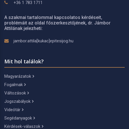
+36 1 783 1711
A szakmai tartalommal kapcsolatos kérdéseit,
problémáit az oldal főszerkesztőjének, dr. Jámbor
Attilának jelezheti:
jambor.attila[kukac]epitesijog.hu
Mit hol találok?
Magyarázatok
Fogalmak
Változások
Jogszabályok
Videótár
Segédanyagok
Kérdések-válaszok