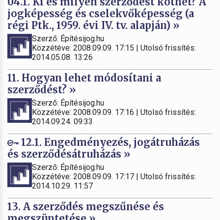
04.1. Ki és milyen szerződést köthet? A
jogképesség és cselekvőképesség (a
régi Ptk., 1959. évi IV. tv. alapján) »
Szerző: Építésijog.hu
Közzétéve: 2008.09.09. 17:15 | Utolsó frissítés:
2014.05.08. 13:26
11. Hogyan lehet módosítani a
szerződést? »
Szerző: Építésijog.hu
Közzétéve: 2008.09.09. 17:16 | Utolsó frissítés:
2014.09.24. 09:33
12.1. Engedményezés, jogátruházás
és szerződésátruházás »
Szerző: Építésijog.hu
Közzétéve: 2008.09.09. 17:17 | Utolsó frissítés:
2014.10.29. 11:57
13. A szerződés megszűnése és
megszüntetése »