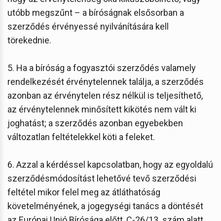
utóbb megszűnt – a bíróságnak elsősorban a
szerződés érvényessé nyilvánítására kell
törekednie.
5. Ha a bíróság a fogyasztói szerződés valamely
rendelkezését érvénytelennek találja, a szerződés
azonban az érvénytelen rész nélkül is teljesíthető,
az érvénytelennek minősített kikötés nem vált ki
joghatást; a szerződés azonban egyebekben
változatlan feltételekkel köti a feleket.
6. Azzal a kérdéssel kapcsolatban, hogy az egyoldalú
szerződésmódosítást lehetővé tevő szerződési
feltétel mikor felel meg az átláthatóság
követelményének, a jogegységi tanács a döntését
az Európai Unió Bírósága előtt, C-26/13. szám alatt