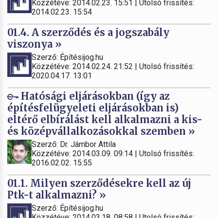
Közzétéve: 2014.02.23. 15:51 | Utolsó frissítés:
2014.02.23. 15:54
01.4. A szerződés és a jogszabály
viszonya »
Szerző: Építésijog.hu
Közzétéve: 2014.02.24. 21:52 | Utolsó frissítés:
2020.04.17. 13:01
Hatósági eljárásokban (így az
építésfelügyeleti eljárásokban is)
eltérő elbírálást kell alkalmazni a kis-
és középvállalkozásokkal szemben »
Szerző: Dr. Jámbor Attila
Közzétéve: 2014.03.09. 09:14 | Utolsó frissítés:
2016.02.02. 15:55
01.1. Milyen szerződésekre kell az új
Ptk-t alkalmazni? »
Szerző: Építésijog.hu
Közzétéve: 2014.03.18. 08:58 | Utolsó frissítés: