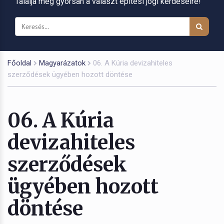
Találja meg gyorsan a választ építési jogi kérdéseire!
Főoldal
Magyarázatok
06. A Kúria devizahiteles
szerződések ügyében hozott döntése
06. A Kúria
devizahiteles
szerződések
ügyében hozott
döntése