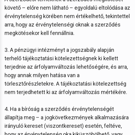
követő – előre nem látható – egyoldalú eltolódása az
érvénytelenség körében nem értékelhető, tekintettel
arra, hogy az érvénytelenségi oknak a szerződés
megkötésekor kell fennállnia.
3. A pénzügyi intézményt a jogszabály alapján
terhelő tájékoztatási kötelezettségnek ki kellett
terjednie az árfolyamváltozás lehetőségére, és arra,
hogy annak milyen hatása van a
törlesztőrészletekre. A tájékoztatási kötelezettség
nem terjedhetett ki az árfolyamváltozás mértékére.
4. Ha a bíróság a szerződés érvénytelenségét
állapítja meg – a jogkövetkezmények alkalmazására
irányuló kereset (viszontkereset) esetén, feltéve,
hogy az érvénytelenség oka kiküszöbölhető, vagy