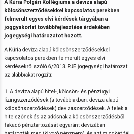
A Kúria Polgári Kollégiuma a deviza alapú
kölcsönszerződésekkel kapcsolatos perekben
felmerült egyes elvi kérdések tárgyában a
joggyakorlat továbbfejlesztése érdekében
jogegységi határozatot hozott.
A Kúria deviza alapú kölcsönszerződésekkel
kapcsolatos perekben felmerült egyes elvi
kérdésekről szóló 6/2013. PJE jogegységi határozat
az alábbiakat rögzíti:
1. A deviza alapú hitel-, kölcsön- és pénzügyi
lízingszerződések (a továbbiakban: deviza alapú
kölcsönszerződések) devizaszerződések. A felek a
hitelezőnek és az adósnak a kölcsönszerződésből
fakadó pénztartozását egyaránt devizában
határozták meg (kirovó pénznem), és azt mindkét fél