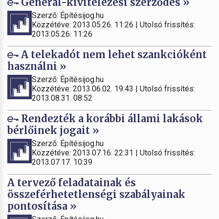
Generál-kivitelezési szerződés »
Szerző: Építésijog.hu
Közzétéve: 2013.05.26. 11:26 | Utolsó frissítés:
2013.05.26. 11:26
A telekadót nem lehet szankcióként
használni »
Szerző: Építésijog.hu
Közzétéve: 2013.06.02. 19:43 | Utolsó frissítés:
2013.08.31. 08:52
Rendezték a korábbi állami lakások
bérlőinek jogait »
Szerző: Építésijog.hu
Közzétéve: 2013.07.16. 22:31 | Utolsó frissítés:
2013.07.17. 10:39
A tervező feladatainak és
összeférhetetlenségi szabályainak
pontosítása »