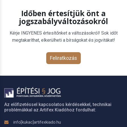
Időben értesítjük önt a
jogszabályváltozásokról
Kérje INGYENES értesítőnket a változásokról! Sok időt
megtakaríthat, elkerülheti a bírságokat és jogvitákat!
Feliratkozás
Az előfizetéssel kapcsolatos kérdésekkel, technikai
problémákkal az Artifex Kiadóhoz fordulhat:
info[kukac]artifexkiado.hu