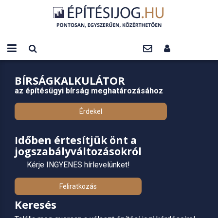
BÍRSÁGKALKULÁTOR
az építésügyi bírság meghatározásához
Érdekel
Időben értesítjük önt a
jogszabályváltozásokról
Kérje INGYENES hírlevelünket!
Feliratkozás
Keresés