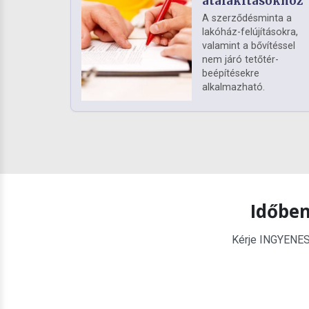
átalakításokhoz
A szerződésminta a
lakóház-felújításokra,
valamint a bővítéssel
nem járó tetőtér-
beépítésekre
alkalmazható.
Időben
Kérje INGYENES é