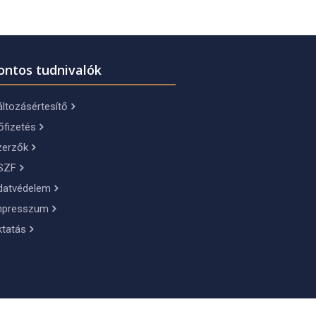
ontos tudnivalók
ltozásértesítő
őfizetés
zerzők
SZF
datvédelem
mpresszum
ktatás