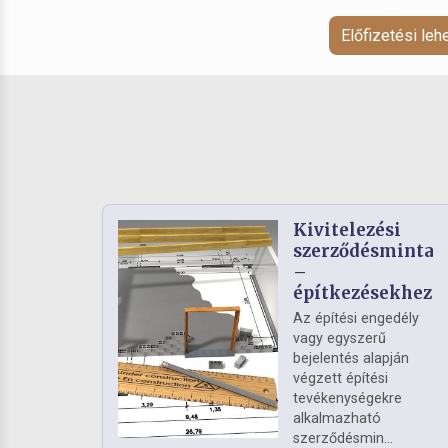
Előfizetési le
Kivitelezési
szerződésminta
–
építkezésekhez
Az építési engedély
vagy egyszerű
bejelentés alapján
végzett építési
tevékenységekre
alkalmazható
szerződésmin...