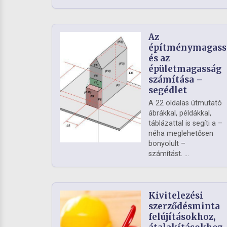
Az
építménymagass
és az
épületmagasság
számítása –
segédlet
A 22 oldalas útmutató
ábrákkal, példákkal,
táblázattal is segíti a –
néha meglehetősen
bonyolult –
számítást. ...
Kivitelezési
szerződésminta
felújításokhoz,