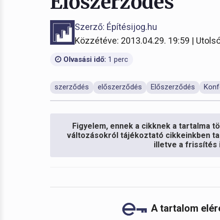
Előszerződés
Szerző: Építésijog.hu
Közzétéve: 2013.04.29. 19:59 | Utolsó
Olvasási idő:
1 perc
szerződés
előszerződés
Előszerződés
Konf
Figyelem, ennek a cikknek a tartalma töb
változásokról tájékoztató cikkeinkben ta
illetve a frissíté
A tartalom elé