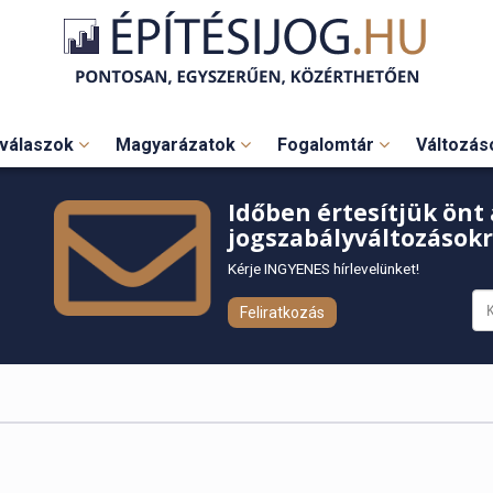
válaszok
Magyarázatok
Fogalomtár
Változá
Időben értesítjük önt 
jogszabályváltozásokr
Kérje INGYENES hírlevelünket!
Feliratkozás