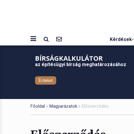
Kérdések-
BÍRSÁGKALKULÁTOR
az építésügyi bírság meghatározásához
Érdekel
Főoldal
Magyarázatok
Előszerződés