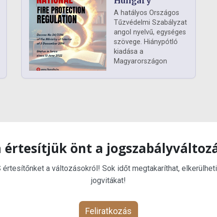
Hungary
A hatályos Országos
Tűzvédelmi Szabályzat
angol nyelvű, egységes
szövege. Hiánypótló
kiadása a
Magyarországon
 értesítjük önt a jogszabályváltoz
rtesítőnket a változásokról! Sok időt megtakaríthat, elkerülheti
jogvitákat!
Feliratkozás