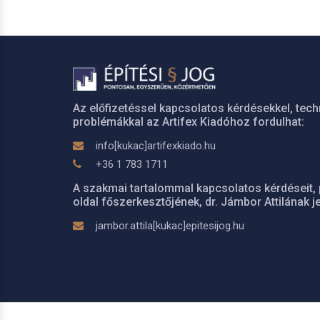
Az előfizetéssel kapcsolatos kérdésekkel, tech
problémákkal az Artifex Kiadóhoz fordulhat:
info[kukac]artifexkiado.hu
+36 1 783 1711
A szakmai tartalommal kapcsolatos kérdéseit, 
oldal főszerkesztőjének, dr. Jámbor Attilának je
jambor.attila[kukac]epitesijog.hu