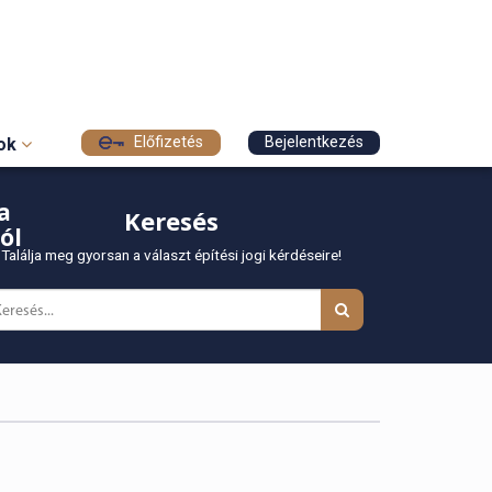
Előfizetés
Bejelentkezés
sok
a
Keresés
ól
Találja meg gyorsan a választ építési jogi kérdéseire!