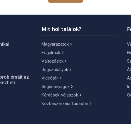
Mit hol találok?
F
Magyarázatok
Vá
nikai
Fogalmak
El
Változások
S
Jogszabályok
Á
problémáit az
Videótár
A
lezheti:
Segédanyagok
I
Kérdések-válaszok
O
Közbeszerzési Tudástár