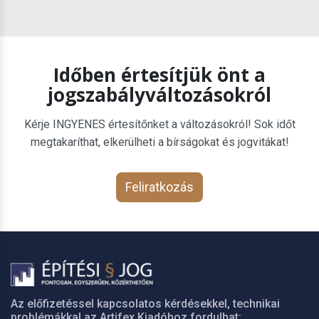
Időben értesítjük önt a
jogszabályváltozásokról
Kérje INGYENES értesítőnket a változásokról! Sok időt
megtakaríthat, elkerülheti a bírságokat és jogvitákat!
Feliratkozás
Az előfizetéssel kapcsolatos kérdésekkel, technikai
problémákkal az Artifex Kiadóhoz fordulhat: