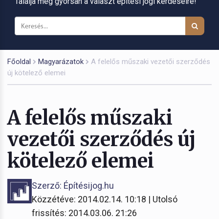
Találja meg gyorsan a választ építési jogi kérdéseire!
Főoldal
Magyarázatok
A felelős műszaki vezetői szerződés
új kötelező elemei
A felelős műszaki
vezetői szerződés új
kötelező elemei
Szerző: Építésijog.hu
Közzétéve: 2014.02.14. 10:18 | Utolsó
frissítés: 2014.03.06. 21:26