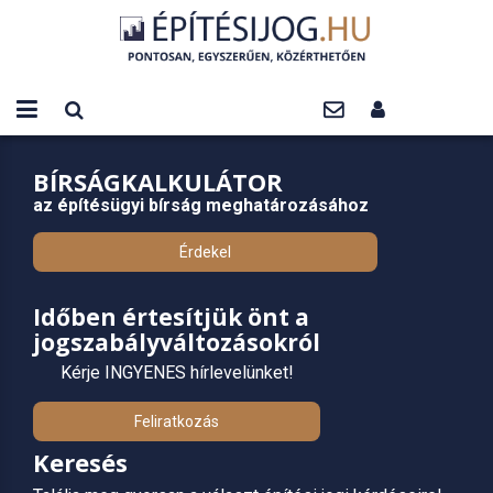
BÍRSÁGKALKULÁTOR
az építésügyi bírság meghatározásához
Érdekel
Időben értesítjük önt a
jogszabályváltozásokról
Kérje INGYENES hírlevelünket!
Feliratkozás
Keresés