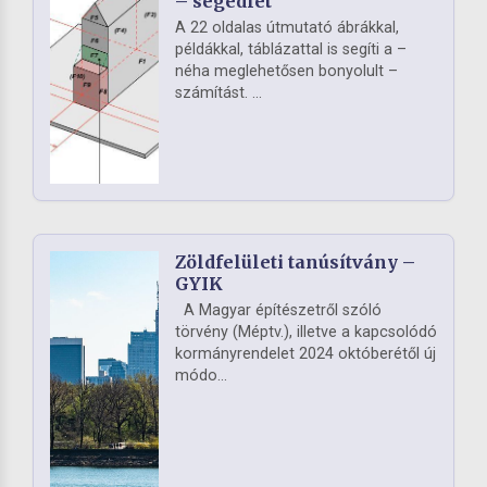
– segédlet
A 22 oldalas útmutató ábrákkal,
példákkal, táblázattal is segíti a –
néha meglehetősen bonyolult –
számítást. ...
Zöldfelületi tanúsítvány –
GYIK
A Magyar építészetről szóló
törvény (Méptv.), illetve a kapcsolódó
kormányrendelet 2024 októberétől új
módo...