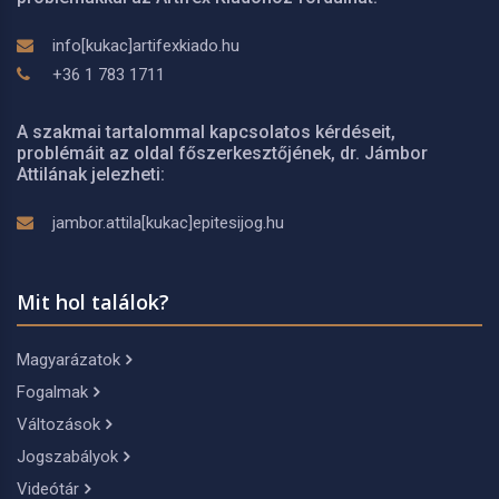
info[kukac]artifexkiado.hu
+36 1 783 1711
A szakmai tartalommal kapcsolatos kérdéseit,
problémáit az oldal főszerkesztőjének, dr. Jámbor
Attilának jelezheti:
jambor.attila[kukac]epitesijog.hu
Mit hol találok?
Magyarázatok
Fogalmak
Változások
Jogszabályok
Videótár