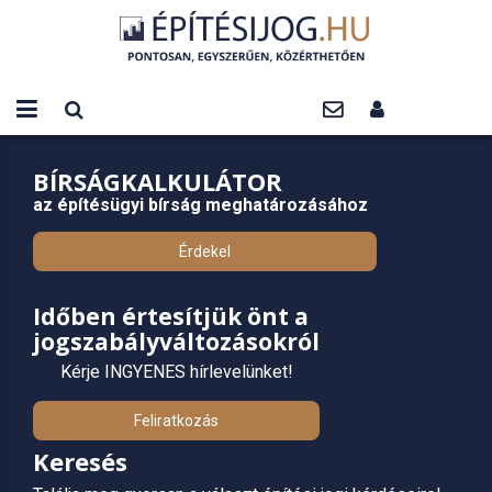
BÍRSÁGKALKULÁTOR
az építésügyi bírság meghatározásához
Érdekel
Időben értesítjük önt a
jogszabályváltozásokról
Kérje INGYENES hírlevelünket!
Feliratkozás
Keresés