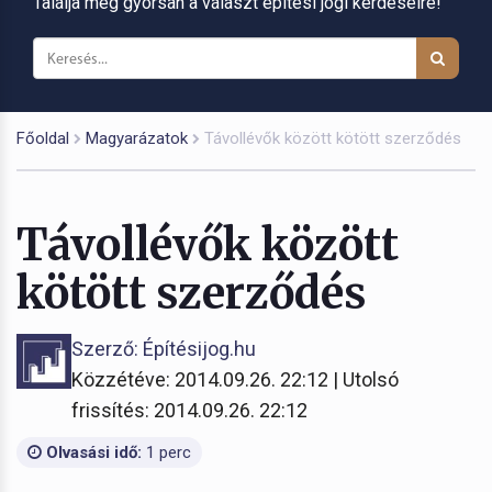
Találja meg gyorsan a választ építési jogi kérdéseire!
Főoldal
Magyarázatok
Távollévők között kötött szerződés
Távollévők között
kötött szerződés
Szerző: Építésijog.hu
Közzétéve: 2014.09.26. 22:12 | Utolsó
frissítés: 2014.09.26. 22:12
Olvasási idő:
1 perc