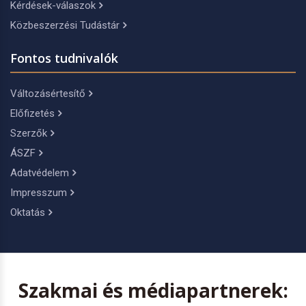
Kérdések-válaszok
Közbeszerzési Tudástár
Fontos tudnivalók
Változásértesítő
Előfizetés
Szerzők
ÁSZF
Adatvédelem
Impresszum
Oktatás
Szakmai és médiapartnerek: