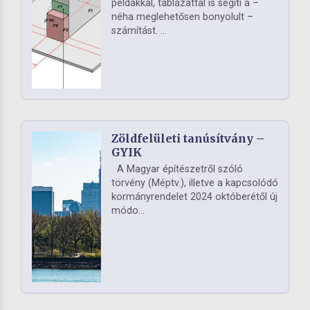
példákkal, táblázattal is segíti a –
néha meglehetősen bonyolult –
számítást. ...
Zöldfelületi tanúsítvány –
GYIK
A Magyar építészetről szóló
törvény (Méptv.), illetve a kapcsolódó
kormányrendelet 2024 októberétől új
módo...