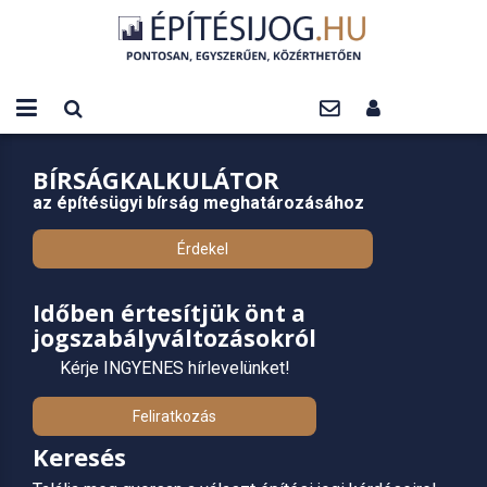
BÍRSÁGKALKULÁTOR
az építésügyi bírság meghatározásához
Érdekel
Időben értesítjük önt a
jogszabályváltozásokról
Kérje INGYENES hírlevelünket!
Feliratkozás
Keresés