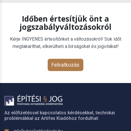
Időben értesítjük önt a
jogszabályváltozásokról
Kérje INGYENES értesítőnket a változásokról! Sok időt
megtakaríthat, elkerülheti a bírságokat és jogvitákat!
Feliratkozás
Az előfizetéssel kapcsolatos kérdésekkel, technikai
problémákkal az Artifex Kiadóhoz fordulhat: