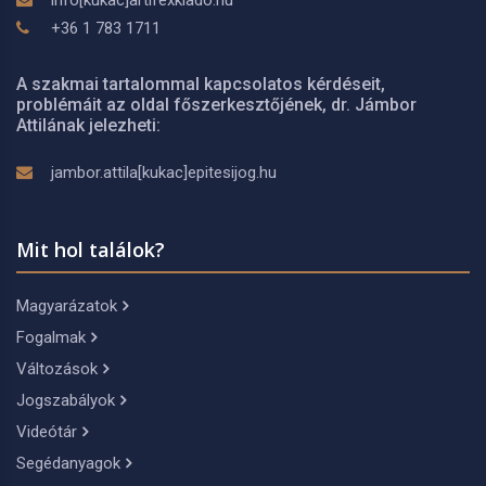
info[kukac]artifexkiado.hu
+36 1 783 1711
A szakmai tartalommal kapcsolatos kérdéseit,
problémáit az oldal főszerkesztőjének, dr. Jámbor
Attilának jelezheti:
jambor.attila[kukac]epitesijog.hu
Mit hol találok?
Magyarázatok
Fogalmak
Változások
Jogszabályok
Videótár
Segédanyagok