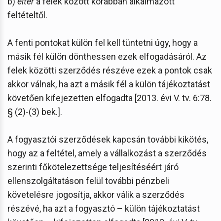
b)
eltér
a felek között korábban alkalmazott
feltételtől.
A fenti pontokat külön fel kell tüntetni úgy, hogy a
másik fél külön dönthessen ezek elfogadásáról. Az
felek közötti szerződés részéve ezek a pontok csak
akkor válnak, ha azt a másik fél a külön tájékoztatást
követően kifejezetten elfogadta [2013. évi V. tv. 6:78.
§ (2)-(3) bek.].
A fogyasztói szerződések kapcsán további kikötés,
hogy az a feltétel, amely a vállalkozást a szerződés
szerinti főkötelezettsége teljesítéséért járó
ellenszolgáltatáson felül további pénzbeli
követelésre jogosítja, akkor válik a szerződés
részévé, ha azt a fogyasztó – külön tájékoztatást