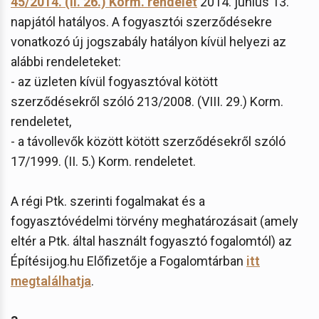
45/2014. (II. 26.) Korm. rendelet
2014. június 13.
napjától hatályos. A fogyasztói szerződésekre
vonatkozó új jogszabály hatályon kívül helyezi az
alábbi rendeleteket:
- az üzleten kívül fogyasztóval kötött
szerződésekről szóló 213/2008. (VIII. 29.) Korm.
rendeletet,
- a távollevők között kötött szerződésekről szóló
17/1999. (II. 5.) Korm. rendeletet.
A régi Ptk. szerinti fogalmakat és a
fogyasztóvédelmi törvény meghatározásait (amely
eltér a Ptk. által használt fogyasztó fogalomtól) az
Építésijog.hu Előfizetője a Fogalomtárban
itt
megtalálhatja
.