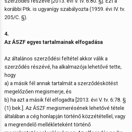
szerződés részévé [2013. évi V. tv. 6:80. §]. Ezt a
korábbi Ptk. is ugyanígy szabályozta (1959. évi IV. tv.
205/C. §).
4.
Az ÁSZF egyes tartalmainak elfogadása
Az általános szerződési feltétel akkor válik a
szerződés részévé, ha alkalmazója lehetővé tette,
hogy
a) a másik fél annak tartalmát a szerződéskötést
megelőzően megismerje, és
b) ha azt a másik fél elfogadta [2013. évi V. tv. 6:78. §
(1) bek.]. Az ÁSZF megismerésének lehetővé tétele
általában a cég honlapján történő közzététellel, vagy
a megrendelő mellékleteként történő