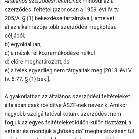
Általános szerződési feltételnek
minősül az a
szerződési feltétel (azonosan a 1959. évi IV. tv.
205/A. § (1) bekezdése tartalmával), amelyet:
a) az alkalmazója több szerződés megkötése
céljából,
b) egyoldalúan,
c) a másik fél közreműködése nélkül
d) előre meghatározott, és
e) a felek egyedileg nem tárgyaltak meg [2013. évi V.
tv. 6:77. § (1) bek.].
A gyakorlatban az általános szerződési feltételeket
általában csak rövidítve ÁSZF-nek nevezik. Amikor
nagyobb szolgáltatóval kötünk szerződést nem
fogjuk az egyes feltételeket külön-külön tisztázni, a
vételár és mondjuk a „hűségidő” meghatározásán túl