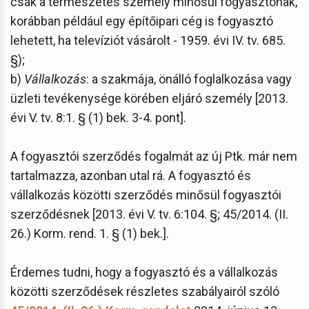
csak a természetes személy minősül fogyasztónak,
korábban például egy építőipari cég is fogyasztó
lehetett, ha televíziót vásárolt - 1959. évi IV. tv. 685.
§);
b)
Vállalkozás
: a szakmája, önálló foglalkozása vagy
üzleti tevékenysége körében eljáró személy [2013.
évi V. tv. 8:1. § (1) bek. 3-4. pont].
A fogyasztói szerződés fogalmát az új Ptk. már nem
tartalmazza, azonban utal rá. A fogyasztó és
vállalkozás közötti szerződés minősül fogyasztói
szerződésnek [2013. évi V. tv. 6:104. §; 45/2014. (II.
26.) Korm. rend. 1. § (1) bek.].
Érdemes tudni, hogy a fogyasztó és a vállalkozás
közötti szerződések részletes szabályairól szóló