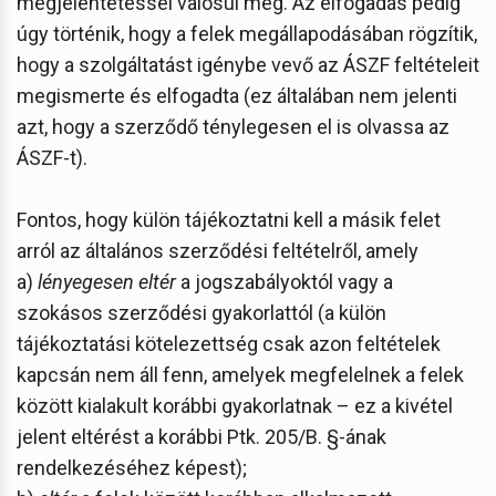
megjelentetéssel valósul meg. Az elfogadás pedig
úgy történik, hogy a felek megállapodásában rögzítik,
hogy a szolgáltatást igénybe vevő az ÁSZF feltételeit
megismerte és elfogadta (ez általában nem jelenti
azt, hogy a szerződő ténylegesen el is olvassa az
ÁSZF-t).
Fontos, hogy külön tájékoztatni kell a másik felet
arról az általános szerződési feltételről, amely
a)
lényegesen eltér
a jogszabályoktól vagy a
szokásos szerződési gyakorlattól (a külön
tájékoztatási kötelezettség csak azon feltételek
kapcsán nem áll fenn, amelyek megfelelnek a felek
között kialakult korábbi gyakorlatnak – ez a kivétel
jelent eltérést a korábbi Ptk. 205/B. §-ának
rendelkezéséhez képest);