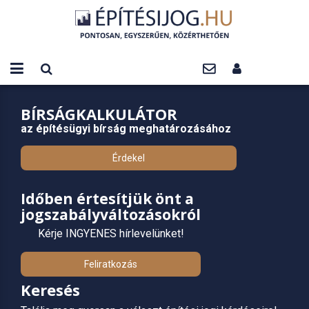
BÍRSÁGKALKULÁTOR
az építésügyi bírság meghatározásához
Érdekel
Időben értesítjük önt a
jogszabályváltozásokról
Kérje INGYENES hírlevelünket!
Feliratkozás
Keresés