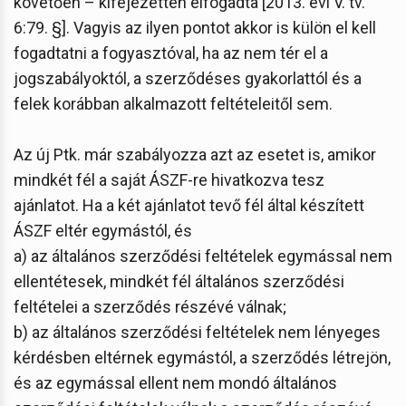
követően – kifejezetten elfogadta [2013. évi V. tv.
6:79. §]. Vagyis az ilyen pontot akkor is külön el kell
fogadtatni a fogyasztóval, ha az nem tér el a
jogszabályoktól, a szerződéses gyakorlattól és a
felek korábban alkalmazott feltételeitől sem.
Az új Ptk. már szabályozza azt az esetet is, amikor
mindkét fél a saját ÁSZF-re hivatkozva tesz
ajánlatot. Ha a két ajánlatot tevő fél által készített
ÁSZF eltér egymástól, és
a) az általános szerződési feltételek egymással nem
ellentétesek, mindkét fél általános szerződési
feltételei a szerződés részévé válnak;
b) az általános szerződési feltételek nem lényeges
kérdésben eltérnek egymástól, a szerződés létrejön,
és az egymással ellent nem mondó általános