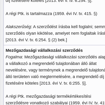
díj fizetésére köteles [2013. évi V. tv. 6:254. §].
A régi Ptk. is tartalmazza (1959. évi IV. tv. 415. §)
Alakszerűség
: A szerződést írásba kell foglalni; sem
szerződés olyan kikötése, amelyet nem foglaltak írás
[2013. évi V. tv. 6:254. § (2) bek.]
Mezőgazdasági vállalkozási szerződés
Fogalma
: Mezőgazdasági vállalkozási szerződés ala
a vállalkozó a megrendelő tulajdonában álló állat
nevelésére, vagy terménynek a megrendelő tulajdon
álló területen való megtermelésére, a megrendelő díj
fizetésére köteles [2013. évi V. tv. 6:255. §].
A régi Ptk. mezőgazdasági termékértékesítési
szerződésre vonatkozó szabályai (1959. évi IV. tv. 41