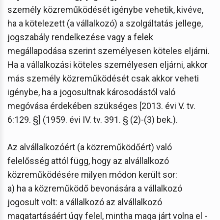
személy közreműködését igénybe vehetik, kivéve,
ha a kötelezett (a vállalkozó) a szolgáltatás jellege,
jogszabály rendelkezése vagy a felek
megállapodása szerint személyesen köteles eljárni.
Ha a vállalkozási köteles személyesen eljárni, akkor
más személy közreműködését csak akkor veheti
igénybe, ha a jogosultnak károsodástól való
megóvása érdekében szükséges [2013. évi V. tv.
6:129. §] (1959. évi IV. tv. 391. § (2)-(3) bek.).
Az alvállalkozóért (a közreműködőért) való
felelősség attól függ, hogy az alvállalkozó
közreműködésére milyen módon került sor:
a) ha a közreműködő bevonására a vállalkozó
jogosult volt: a vállalkozó az alvállalkozó
magatartásáért úgy felel, mintha maga járt volna el -