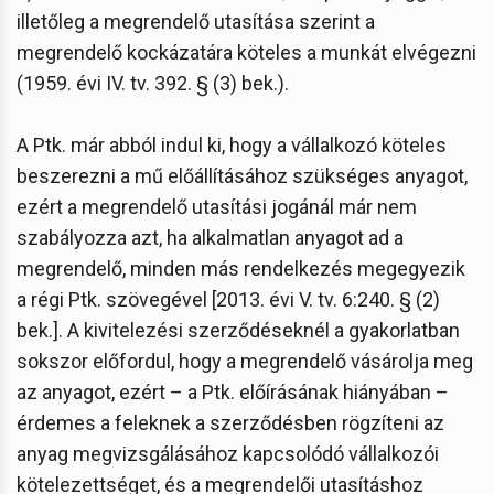
illetőleg a megrendelő utasítása szerint a
megrendelő kockázatára köteles a munkát elvégezni
(1959. évi IV. tv. 392. § (3) bek.).
A Ptk. már abból indul ki, hogy a vállalkozó köteles
beszerezni a mű előállításához szükséges anyagot,
ezért a megrendelő utasítási jogánál már nem
szabályozza azt, ha alkalmatlan anyagot ad a
megrendelő, minden más rendelkezés megegyezik
a régi Ptk. szövegével [2013. évi V. tv. 6:240. § (2)
bek.]. A kivitelezési szerződéseknél a gyakorlatban
sokszor előfordul, hogy a megrendelő vásárolja meg
az anyagot, ezért – a Ptk. előírásának hiányában –
érdemes a feleknek a szerződésben rögzíteni az
anyag megvizsgálásához kapcsolódó vállalkozói
kötelezettséget, és a megrendelői utasításhoz