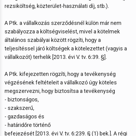
rezsiköltség, közterület-használati díj, stb.).
A Ptk. a vállalkozás szerződésnél külön már nem
szabályozza a költségviselést, mivel a kötelmek
általános szabályai között rögzíti, hogy a
teljesítéssel járó költségek a kötelezettet (vagyis a
vállalkozót) terhelik [2013. évi V. tv. 6:39. §].
A Ptk. kifejezetten rögzíti, hogy a tevékenység
végzésének feltételeit a vállalkozó úgy köteles
megszervezni, hogy biztosítsa a tevékenység
- biztonságos,
- szakszerű,
- gazdaságos és
- határidőre történő
befejezését [2013. évi V. tv. 6:239. § (1) bek.]. A régi