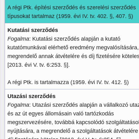
A régi Ptk. építési szerződés és szerelési szerződés
típusokat tartalmaz (1959. évi IV. tv. 402. §, 407. §)
Kutatási szerződés
Fogalma
: Kutatási szerződés alapján a kutató
kutatómunkával elérhető eredmény megvalósítására,
megrendelő annak átvételére és díj fizetésére kötele
[2013. évi V. tv. 6:253. §].
A régi Ptk. is tartalmazza (1959. évi IV. tv. 412. §)
Utazási szerződés
Fogalma
: Utazási szerződés alapján a vállalkozó uta
és az út egyes állomásain való tartózkodás
megszervezésére, továbbá kapcsolódó szolgáltatáso
nyújtására, a megrendelő a szolgáltatások átvételére