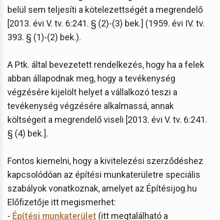
belül sem teljesíti a kötelezettségét a megrendelő
[2013. évi V. tv. 6:241. § (2)-(3) bek.] (1959. évi IV. tv.
393. § (1)-(2) bek.).
A Ptk. által bevezetett rendelkezés, hogy ha a felek
abban állapodnak meg, hogy a tevékenység
végzésére kijelölt helyet a vállalkozó teszi a
tevékenység végzésére alkalmassá, annak
költségeit a megrendelő viseli [2013. évi V. tv. 6:241.
§ (4) bek.].
Fontos kiemelni, hogy a kivitelezési szerződéshez
kapcsolódóan az építési munkaterületre speciális
szabályok vonatkoznak, amelyet az Építésijog.hu
Előfizetője itt megismerhet:
-
Építési munkaterület
(itt megtalálható a