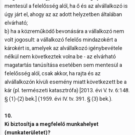
mentesül a felelősség alól, ha ő és az alvállalkozó is
úgy járt el, ahogy az az adott helyzetben általában
elvárható;
b) ha a közreműködő bevonására a vállalkozó nem
volt jogosult: a vállalkozó felelős mindazokért a
károkért is, amelyek az alvállalkozó igénybevétele
nélkül nem következtek volna be - az elvárható
magatartás tanúsítása esetében sem mentesül a
felelősség alól, csak akkor, ha rajta és az
alvállalkozón kívüli esemény miatt következett be a
kár (pl. természeti katasztrófa) [2013. évi V. tv. 6:148.
§ (1)-(2) bek.] (1959. évi IV. tv. 391. § (3) bek.).
10.
Ki biztosítja a megfelelő munkahelyet
(munkaterületet)?