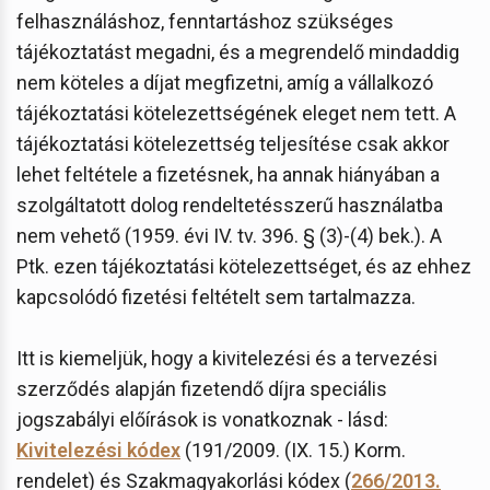
felhasználáshoz, fenntartáshoz szükséges
tájékoztatást megadni, és a megrendelő mindaddig
nem köteles a díjat megfizetni, amíg a vállalkozó
tájékoztatási kötelezettségének eleget nem tett. A
tájékoztatási kötelezettség teljesítése csak akkor
lehet feltétele a fizetésnek, ha annak hiányában a
szolgáltatott dolog rendeltetésszerű használatba
nem vehető (1959. évi IV. tv. 396. § (3)-(4) bek.). A
Ptk. ezen tájékoztatási kötelezettséget, és az ehhez
kapcsolódó fizetési feltételt sem tartalmazza.
Itt is kiemeljük, hogy a kivitelezési és a tervezési
szerződés alapján fizetendő díjra speciális
jogszabályi előírások is vonatkoznak - lásd:
Kivitelezési kódex
(191/2009. (IX. 15.) Korm.
rendelet) és Szakmagyakorlási kódex (
266/2013.