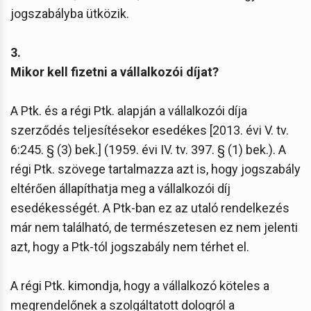
jogszabályba ütközik.
3.
Mikor kell fizetni a vállalkozói díjat?
A Ptk. és a régi Ptk. alapján a vállalkozói díja
szerződés teljesítésekor esedékes [2013. évi V. tv.
6:245. § (3) bek.] (1959. évi IV. tv. 397. § (1) bek.). A
régi Ptk. szövege tartalmazza azt is, hogy jogszabály
eltérően állapíthatja meg a vállalkozói díj
esedékességét. A Ptk-ban ez az utaló rendelkezés
már nem található, de természetesen ez nem jelenti
azt, hogy a Ptk-tól jogszabály nem térhet el.
A régi Ptk. kimondja, hogy a vállalkozó köteles a
megrendelőnek a szolgáltatott dologról a