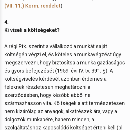
(VII. 11.) Korm. rendelet
).
4.
Ki viseli a költségeket?
A régi Ptk. szerint a vállalkozó a munkát saját
költségén végzi el, és köteles a munkavégzést úgy
megszervezni, hogy biztosítsa a munka gazdaságos
és gyors befejezését (1959. évi IV. tv. 391. §). A
költségviselés kérdését azonban érdemes a
feleknek részletesen meghatározni a
szerződésben, hogy később ebből ne
származhasson vita. Költségek alatt természetesen
nem kizárólag az anyagok, alkatrészek ára, vagy a
dolgozók munkabére, hanem minden, a
szolgáltatáshoz kapcsolódó költséget érteni kell (pl.