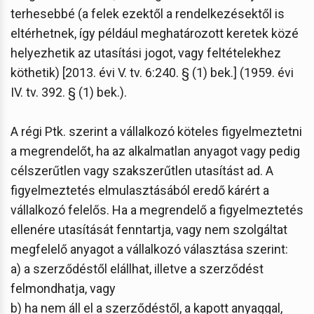
terhesebbé (a felek ezektől a rendelkezésektől is
eltérhetnek, így például meghatározott keretek közé
helyezhetik az utasítási jogot, vagy feltételekhez
köthetik) [2013. évi V. tv. 6:240. § (1) bek.] (1959. évi
IV. tv. 392. § (1) bek.).
A régi Ptk. szerint a vállalkozó köteles figyelmeztetni
a megrendelőt, ha az alkalmatlan anyagot vagy pedig
célszerűtlen vagy szakszerűtlen utasítást ad. A
figyelmeztetés elmulasztásából eredő kárért a
vállalkozó felelős. Ha a megrendelő a figyelmeztetés
ellenére utasítását fenntartja, vagy nem szolgáltat
megfelelő anyagot a vállalkozó választása szerint:
a) a szerződéstől elállhat, illetve a szerződést
felmondhatja, vagy
b) ha nem áll el a szerződéstől, a kapott anyaggal,