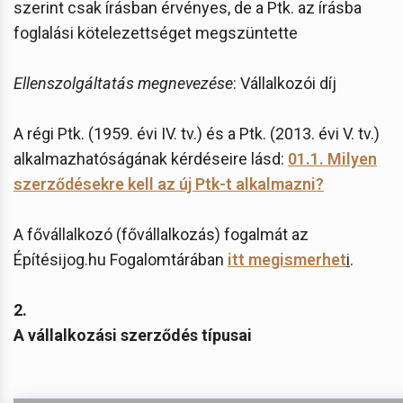
szerint csak írásban érvényes, de a Ptk. az írásba
foglalási kötelezettséget megszüntette
Ellenszolgáltatás megnevezése
: Vállalkozói díj
A régi Ptk. (1959. évi IV. tv.) és a Ptk. (2013. évi V. tv.)
alkalmazhatóságának kérdéseire lásd:
01.1. Milyen
szerződésekre kell az új Ptk-t alkalmazni?
A fővállalkozó (fővállalkozás) fogalmát az
Építésijog.hu Fogalomtárában
itt megismerhet
i
.
2.
A vállalkozási szerződés típusai