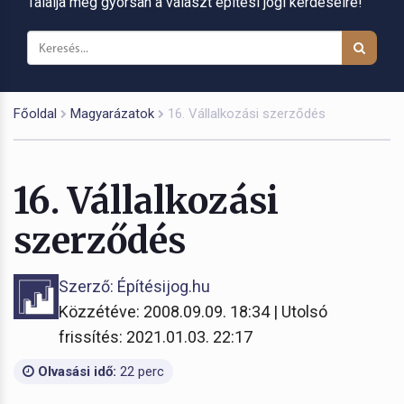
Találja meg gyorsan a választ építési jogi kérdéseire!
Főoldal
Magyarázatok
16. Vállalkozási szerződés
16. Vállalkozási
szerződés
Szerző: Építésijog.hu
Közzétéve: 2008.09.09. 18:34 | Utolsó
frissítés: 2021.01.03. 22:17
Olvasási idő:
22 perc