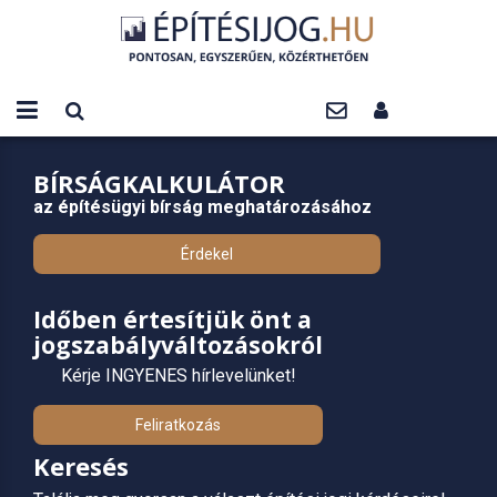
BÍRSÁGKALKULÁTOR
az építésügyi bírság meghatározásához
Érdekel
Időben értesítjük önt a
jogszabályváltozásokról
Kérje INGYENES hírlevelünket!
Feliratkozás
Keresés