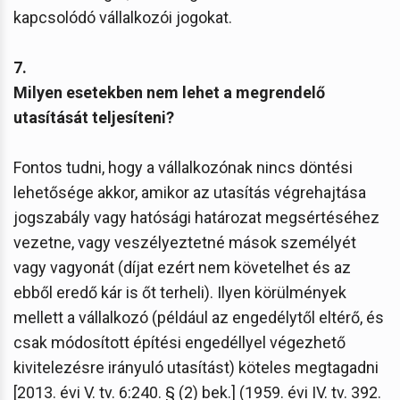
kapcsolódó vállalkozói jogokat.
7.
Milyen esetekben nem lehet a megrendelő
utasítását teljesíteni?
Fontos tudni, hogy a vállalkozónak nincs döntési
lehetősége akkor, amikor az utasítás végrehajtása
jogszabály vagy hatósági határozat megsértéséhez
vezetne, vagy veszélyeztetné mások személyét
vagy vagyonát (díjat ezért nem követelhet és az
ebből eredő kár is őt terheli). Ilyen körülmények
mellett a vállalkozó (például az engedélytől eltérő, és
csak módosított építési engedéllyel végezhető
kivitelezésre irányuló utasítást) köteles megtagadni
[2013. évi V. tv. 6:240. § (2) bek.] (1959. évi IV. tv. 392.