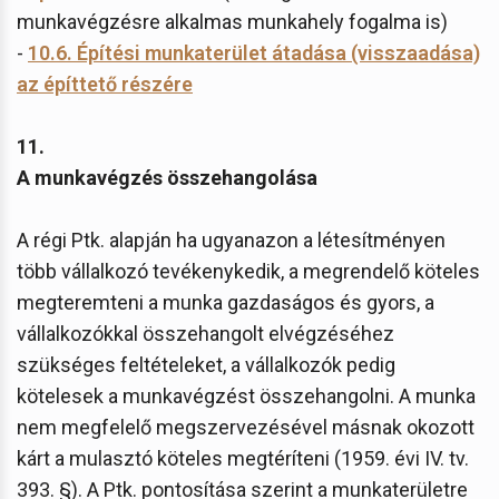
munkavégzésre alkalmas munkahely fogalma is)
-
10.6. Építési munkaterület átadása (visszaadása)
az építtető részére
11.
A munkavégzés összehangolása
A régi Ptk. alapján ha ugyanazon a létesítményen
több vállalkozó tevékenykedik, a megrendelő köteles
megteremteni a munka gazdaságos és gyors, a
vállalkozókkal összehangolt elvégzéséhez
szükséges feltételeket, a vállalkozók pedig
kötelesek a munkavégzést összehangolni. A munka
nem megfelelő megszervezésével másnak okozott
kárt a mulasztó köteles megtéríteni (1959. évi IV. tv.
393. §). A Ptk. pontosítása szerint a munkaterületre