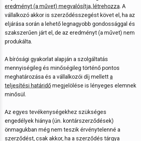
eredményt (a művet) megvalósítja, létrehozza
. A
vállalkozó akkor is szerződésszegést követ el, ha az
eljárása során a lehető legnagyobb gondossággal és
szakszerűen járt el, de az eredményt (a művet) nem
produkálta.
A bírósági gyakorlat alapján a szolgáltatás
mennyiségileg és minőségileg történő pontos
meghatározása és a vállalkozói díj mellett
a
teljesítési határidő
megjelölése is lényeges elemnek
minősül.
Az egyes tevékenységekhez szükséges
engedélyek hiánya (ún. kontárszerződések)
önmagukban még nem teszik érvénytelenné a
szerződést, csak akkor, ha a szerződés tárgya