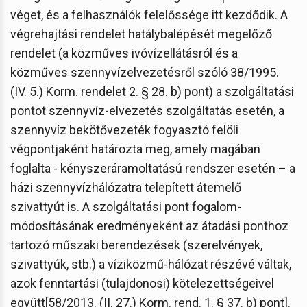
véget, és a felhasználók felelőssége itt kezdődik. A
végrehajtási rendelet hatálybalépését megelőző
rendelet (a közműves ivóvízellátásról és a
közműves szennyvízelvezetésről szóló 38/1995.
(IV. 5.) Korm. rendelet 2. § 28. b) pont) a szolgáltatási
pontot szennyvíz-elvezetés szolgáltatás esetén, a
szennyvíz bekötővezeték fogyasztó felöli
végpontjaként határozta meg, amely magában
foglalta - kényszeráramoltatású rendszer esetén – a
házi szennyvízhálózatra telepített átemelő
szivattyút is. A szolgáltatási pont fogalom-
módosításának eredményeként az átadási ponthoz
tartozó műszaki berendezések (szerelvények,
szivattyúk, stb.) a víziközmű-hálózat részévé váltak,
azok fenntartási (tulajdonosi) kötelezettségeivel
együtt[58/2013. (II. 27.) Korm. rend. 1. § 37. b) pont].