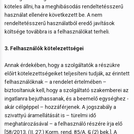
köteles állni, ha a meghibásodás rendeltetésszerű
használat ellenére következett be. A nem
rendeltetésszerű használatból eredő javítások
költsége továbbra is a felhasználókat terheli.
3. Felhasználók kötelezettségei
Annak érdekében, hogy a szolgáltatók a részükre
előírt kötelezettségeiket teljesíteni tudják, az érintett
felhasználóknak – a rendelet értelmében –
biztosítaniuk kell, hogy a szolgáltató szakemberei az
ingatlanra bejuthassanak, és a beemelő egységhez -
akár célgéppel – hozzáférjenek. A jogszabály a
szivattyú áramellátását is – türelmi idő
meghatározásával – a felhasználó részére írja elő
[58/2013. (II. 27.) Korm. rend. 85/A. § (2) bek.]. A