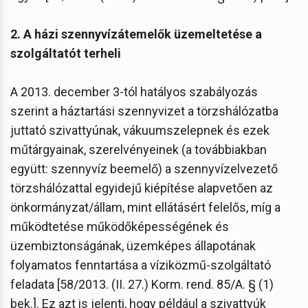
2. A házi szennyvízátemelők üzemeltetése a
szolgáltatót terheli
A 2013. december 3-tól hatályos szabályozás
szerint a háztartási szennyvizet a törzshálózatba
juttató szivattyúnak, vákuumszelepnek és ezek
műtárgyainak, szerelvényeinek (a továbbiakban
együtt: szennyvíz beemelő) a szennyvízelvezető
törzshálózattal egyidejű kiépítése alapvetően az
önkormányzat/állam, mint ellátásért felelős, míg a
működtetése működőképességének és
üzembiztonságának, üzemképes állapotának
folyamatos fenntartása a víziközmű-szolgáltató
feladata [58/2013. (II. 27.) Korm. rend. 85/A. § (1)
bek.]. Ez azt is jelenti, hogy például a szivattyúk