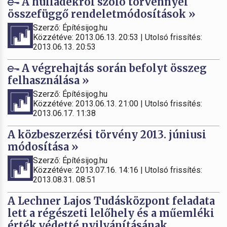
A hulladékról szóló törvénnyel
összefüggő rendeletmódosítások »
Szerző: Építésijog.hu
Közzétéve: 2013.06.13. 20:53 | Utolsó frissítés:
2013.06.13. 20:53
A végrehajtás során befolyt összeg
felhasználása »
Szerző: Építésijog.hu
Közzétéve: 2013.06.13. 21:00 | Utolsó frissítés:
2013.06.17. 11:38
A közbeszerzési törvény 2013. júniusi
módosítása »
Szerző: Építésijog.hu
Közzétéve: 2013.07.16. 14:16 | Utolsó frissítés:
2013.08.31. 08:51
A Lechner Lajos Tudásközpont feladata
lett a régészeti lelőhely és a műemléki
érték védetté nyilvánításának