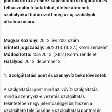
pontosította az ehhez kapcsolódó szolgáltatói és
felhasználói feladatokat, illetve átmeneti
szabályokat határozott meg az új szabályok
alkalmazására.
Magyar Közlöny:
2013. évi 200. szám
Érintett jogszabály:
58/2013. (II. 27.) Korm. rendelet
Módosította:
458/2013. (XII.2.) Korm. rendelet
Hatályos:
2013. december 3.
1. Szolgáltatási pont és szennyvíz bekötővezeték
A szolgáltatási pont mind az ivóvíz-szolgáltatás,
mind a szennyvíz-elvezetés szolgáltatás
tekintetében nagy jelentőséggel bír, hiszen a
szolgáltató felelőssége a szolgáltatási pontnál ér