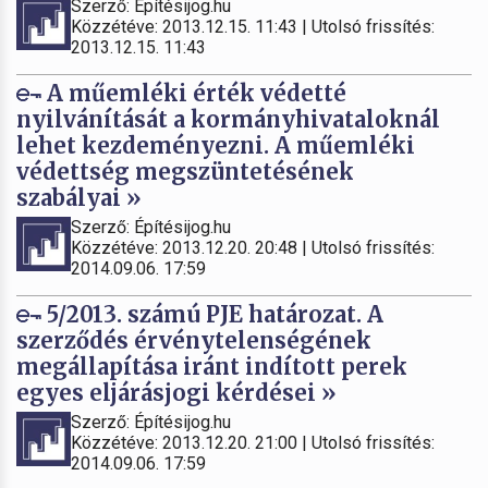
Szerző: Építésijog.hu
Közzétéve: 2013.12.15. 11:43 | Utolsó frissítés:
2013.12.15. 11:43
A műemléki érték védetté
nyilvánítását a kormányhivataloknál
lehet kezdeményezni. A műemléki
védettség megszüntetésének
szabályai »
Szerző: Építésijog.hu
Közzétéve: 2013.12.20. 20:48 | Utolsó frissítés:
2014.09.06. 17:59
5/2013. számú PJE határozat. A
szerződés érvénytelenségének
megállapítása iránt indított perek
egyes eljárásjogi kérdései »
Szerző: Építésijog.hu
Közzétéve: 2013.12.20. 21:00 | Utolsó frissítés:
2014.09.06. 17:59