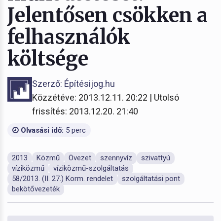
Jelentősen csökken a
felhasználók
költsége
Szerző: Építésijog.hu
Közzétéve: 2013.12.11. 20:22 | Utolsó
frissítés: 2013.12.20. 21:40
Olvasási idő:
5 perc
2013
Közmű
Övezet
szennyvíz
szivattyú
víziközmű
víziközmű-szolgáltatás
58/2013. (II. 27.) Korm. rendelet
szolgáltatási pont
bekötővezeték