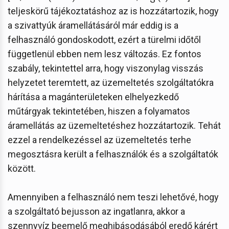
teljeskörű tájékoztatáshoz az is hozzátartozik, hogy
a szivattyúk áramellátásáról már eddig is a
felhasználó gondoskodott, ezért a türelmi időtől
függetlenül ebben nem lesz változás. Ez fontos
szabály, tekintettel arra, hogy viszonylag visszás
helyzetet teremtett, az üzemeltetés szolgáltatókra
hárítása a magánterületeken elhelyezkedő
műtárgyak tekintetében, hiszen a folyamatos
áramellátás az üzemeltetéshez hozzátartozik. Tehát
ezzel a rendelkezéssel az üzemeltetés terhe
megosztásra került a felhasználók és a szolgáltatók
között.
Amennyiben a felhasználó nem teszi lehetővé, hogy
a szolgáltató bejusson az ingatlanra, akkor a
szennyvíz beemelő meghibásodásából eredő kárért