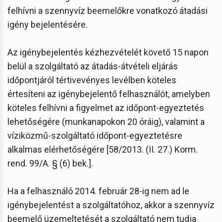
felhívni a szennyvíz beemelőkre vonatkozó átadási
igény bejelentésére.
Az igénybejelentés kézhezvételét követő 15 napon
belül a szolgáltató az átadás-átvételi eljárás
időpontjáról tértivevényes levélben köteles
értesíteni az igénybejelentő felhasználót, amelyben
köteles felhívni a figyelmet az időpont-egyeztetés
lehetőségére (munkanapokon 20 óráig), valamint a
víziközmű-szolgáltató időpont-egyeztetésre
alkalmas elérhetőségére [58/2013. (II. 27.) Korm.
rend. 99/A. § (6) bek.].
Ha a felhasználó 2014. február 28-ig nem ad le
igénybejelentést a szolgáltatóhoz, akkor a szennyvíz
beemelő üzemeltetését a szolgáltató nem tudja