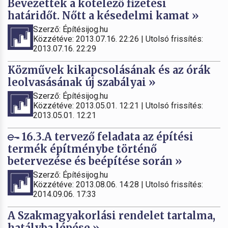
Bevezették a kötelező fizetési
határidőt. Nőtt a késedelmi kamat »
Szerző: Építésijog.hu
Közzétéve: 2013.07.16. 22:26 | Utolsó frissítés:
2013.07.16. 22:29
Közművek kikapcsolásának és az órák
leolvasásának új szabályai »
Szerző: Építésijog.hu
Közzétéve: 2013.05.01. 12:21 | Utolsó frissítés:
2013.05.01. 12:21
16.3.A tervező feladata az építési
termék építménybe történő
betervezése és beépítése során »
Szerző: Építésijog.hu
Közzétéve: 2013.08.06. 14:28 | Utolsó frissítés:
2014.09.06. 17:33
A Szakmagyakorlási rendelet tartalma,
hatályba lépése »