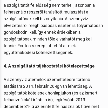
a szolgáltatót felelősség nem terheli, azonban a
felhasználó részéről tanúsított mulasztást a
szolgáltatónak kell bizonyítania. A szennyvíz-
elvezetésről meghibásodás esetén is folyamatosan
gondoskodni kell, így ennek érdekében a
szolgáltatónak minden tőle elvárhatót meg kell
tennie. Fontos szerep jut tehát a felek
együttműködési kötelezettségének.
4. A szolgáltató tájékoztatási kötelezettsége
A szennyvíz átemelők üzemeltetésre történő
átadására 2014. február 28-ig van lehetőség. A
szolgáltatók kötelesek honlapjukon (és az ismert
felhasználókét írásban is), legkésőbb 2013.
december 31-ig az érintett felhasználók figyelmét