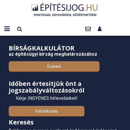
BÍRSÁGKALKULÁTOR
az építésügyi bírság meghatározásához
Érdekel
Időben értesítjük önt a
jogszabályváltozásokról
Kérje INGYENES hírlevelünket!
Feliratkozás
Keresés