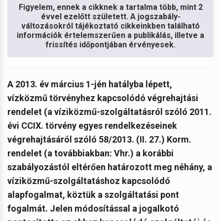
Figyelem, ennek a cikknek a tartalma több, mint 2
évvel ezelőtt született. A jogszabály-
változásokról tájékoztató cikkeinkben található
információk értelemszerűen a publikálás, illetve a
frissítés időpontjában érvényesek.
A 2013. év március 1-jén hatályba lépett,
vízközmű törvényhez kapcsolódó végrehajtási
rendelet (a víziközmű-szolgáltatásról szóló 2011.
évi CCIX. törvény egyes rendelkezéseinek
végrehajtásáról szóló 58/2013. (II. 27.) Korm.
rendelet (a továbbiakban: Vhr.) a korábbi
szabályozástól eltérően határozott meg néhány, a
víziközmű-szolgáltatáshoz kapcsolódó
alapfogalmat, köztük a szolgáltatási pont
fogalmát. Jelen módosítással a jogalkotó