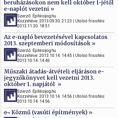
beruházásokon nem kell október 1-jétől
e-naplót vezetni »
Szerző: Építésijog.hu
Közzétéve: 2013.09.30. 21:23 | Utolsó frissítés:
2013.11.30. 18:51
Az e-napló bevezetésével kapcsolatos
2013. szeptemberi módosítások »
Szerző: Építésijog.hu
Közzétéve: 2013.10.14. 14:45 | Utolsó frissítés:
2013.10.14. 14:46
Műszaki átadás-átvételi eljáráson e-
jegyzőkönyvet kell vezetni 2013.
október 1. napjától »
Szerző: Építésijog.hu
Közzétéve: 2013.10.14. 14:56 | Utolsó frissítés:
2013.10.14. 14:56
Közmű (vasúti építmények) »