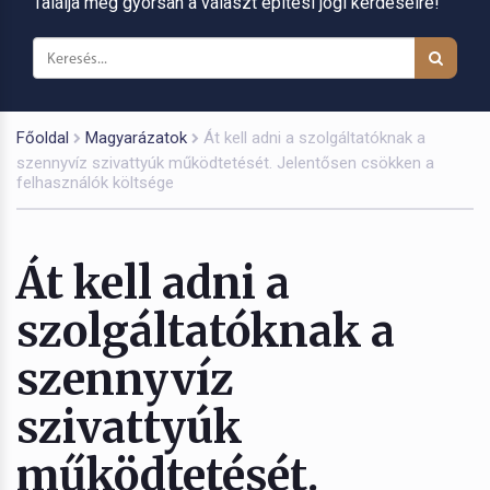
Találja meg gyorsan a választ építési jogi kérdéseire!
Főoldal
Magyarázatok
Át kell adni a szolgáltatóknak a
szennyvíz szivattyúk működtetését. Jelentősen csökken a
felhasználók költsége
Át kell adni a
szolgáltatóknak a
szennyvíz
szivattyúk
működtetését.