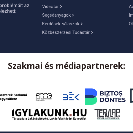
problémáit az
Videótár
A
lezheti:
Segédanyagok
I
Kérdések-válaszok
O
Közbeszerzési Tudástár
Szakmai és médiapartnerek: