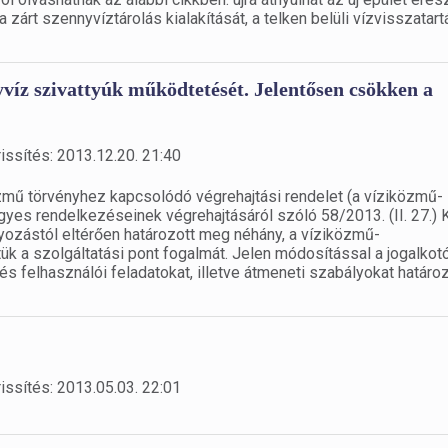
zárt szennyvíztárolás kialakítását, a telken belüli vízvisszatart
yvíz szivattyúk működtetését. Jelentősen csökken a
issítés: 2013.12.20. 21:40
özmű törvényhez kapcsolódó végrehajtási rendelet (a víziközmű-
egyes rendelkezéseinek végrehajtásáról szóló 58/2013. (II. 27.) 
lyozástól eltérően határozott meg néhány, a víziközmű-
k a szolgáltatási pont fogalmát. Jelen módosítással a jogalkot
s felhasználói feladatokat, illetve átmeneti szabályokat határoz
issítés: 2013.05.03. 22:01