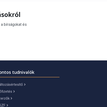
ásokról
 a bírságokat és
ontos tudnivalók
ltozásértesítő
őfizetés
zerzők
SZF