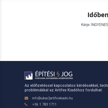
Időben
Kérje INGYENES é
Az előfizetéssel kapcsolatos kérdésekkel, tech
problémákkal az Artifex Kiadóhoz fordulhat:
info[kukac]artifexkiado.hu
+36 1 783 1711