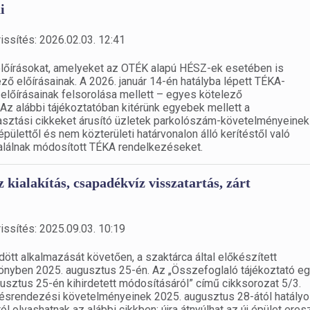
i
issítés: 2026.02.03. 12:41
előírásokat, amelyeket az OTÉK alapú HÉSZ-ek esetében is
ző előírásainak. A 2026. január 14-én hatályba lépett TÉKA-
lőírásainak felsorolása mellett – egyes kötelező
Az alábbi tájékoztatóban kitérünk egyebek mellett a
yasztási cikkeket árusító üzletek parkolószám-követelményeinek
pülettől és nem közterületi határvonalon álló kerítéstől való
alálnak módosított TÉKA rendelkezéseket.
kialakítás, csapadékvíz visszatartás, zárt
issítés: 2025.09.03. 10:19
dött alkalmazását követően, a szaktárca által előkészített
önyben 2025. augusztus 25-én. Az „Összefoglaló tájékoztató e
usztus 25-én kihirdetett módosításáról” című cikksorozat 5/3.
lésrendezési követelményeinek 2025. augusztus 28-ától hatály
l olvashatnak az alábbi cikkben: újra átnyúlhat az új épület eres