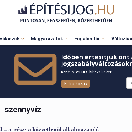
válaszok
Magyarázatok
Fogalomtár
Változá
Időben értesítjük önt 
jogszabályváltozásokr
Kérje INGYENES hírlevelünket!
Feliratkozás
szennyvíz
 – 5. rész: a közvetlenül alkalmazandó