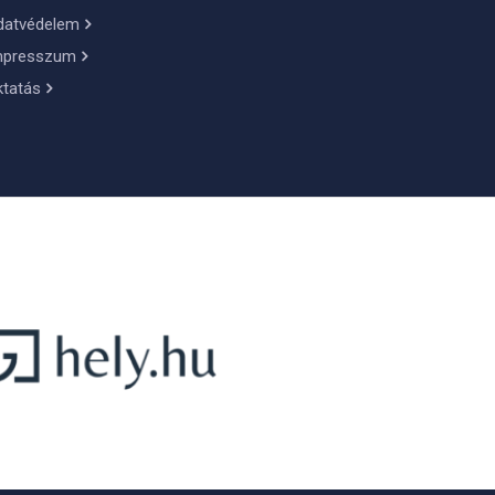
datvédelem
mpresszum
ktatás