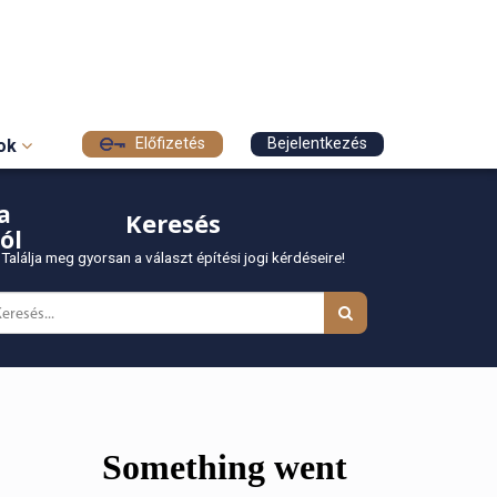
Előfizetés
Bejelentkezés
sok
a
Keresés
ól
Találja meg gyorsan a választ építési jogi kérdéseire!