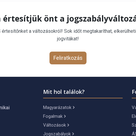
 értesítjük önt a jogszabályváltoz
rtesítőnket a változásokról! Sok időt megtakaríthat, elkerülheti
jogvitákat!
Feliratkozás
Mit hol találok?
F
Magyarázatok
Vá
nikai
Fogalmak
El
Változások
S
Jogszabályok
Á