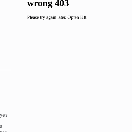
gyes
os
ze a