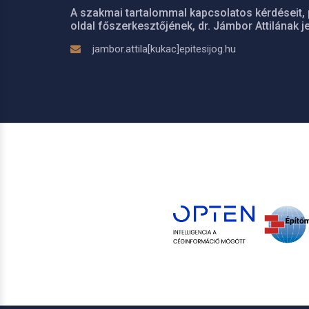
A szakmai tartalommal kapcsolatos kérdéseit, 
oldal főszerkesztőjének, dr. Jámbor Attilának je
jambor.attila[kukac]epitesijog.hu