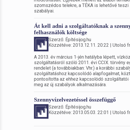
szomszédos telekre, a TÉKA is lehetővé teszi a 
szabályai.
Át kell adni a szolgáltatóknak a szenn
felhasználók költsége
Szerző: Építésijog.hu
Közzétéve: 2013.12.11. 20:22 | Utolsó fr
A 2013. év március 1-jén hatályba lépett, vízk
szolgáltatásról szóló 2011. évi CCIX. törvény 
rendelet (a továbbiakban: Vhr.) a korábbi szabá
szolgáltatáshoz kapcsolódó alapfogalmat, köztü
pontosította az ehhez kapcsolódó szolgáltatói é
meg az új szabályok alkalmazására.
Szennyvízelvezetéssel összefüggő
Szerző: Építésijog.hu
Közzétéve: 2013.05.03. 22:01 | Utolsó fr