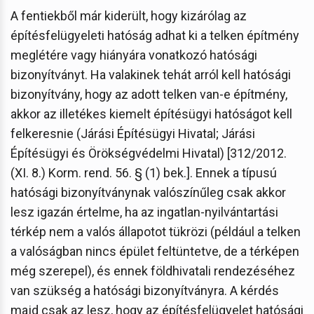
A fentiekből már kiderült, hogy kizárólag az
építésfelügyeleti hatóság adhat ki a telken építmény
meglétére vagy hiányára vonatkozó hatósági
bizonyítványt. Ha valakinek tehát arról kell hatósági
bizonyítvány, hogy az adott telken van-e építmény,
akkor az illetékes kiemelt építésügyi hatóságot kell
felkeresnie (Járási Építésügyi Hivatal; Járási
Építésügyi és Örökségvédelmi Hivatal) [312/2012.
(XI. 8.) Korm. rend. 56. § (1) bek.]. Ennek a típusú
hatósági bizonyítványnak valószínűleg csak akkor
lesz igazán értelme, ha az ingatlan-nyilvántartási
térkép nem a valós állapotot tükrözi (például a telken
a valóságban nincs épület feltüntetve, de a térképen
még szerepel), és ennek földhivatali rendezéséhez
van szükség a hatósági bizonyítványra. A kérdés
majd csak az lesz, hogy az építésfelügyelet hatósági