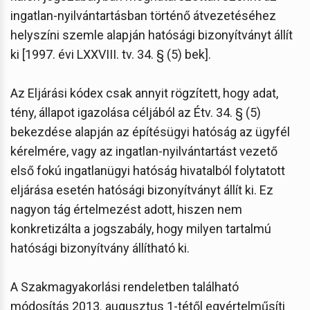
ingatlan-nyilvántartásban történő átvezetéséhez
helyszíni szemle alapján hatósági bizonyítványt állít
ki [1997. évi LXXVIII. tv. 34. § (5) bek].
Az Eljárási kódex csak annyit rögzített, hogy adat,
tény, állapot igazolása céljából az Étv. 34. § (5)
bekezdése alapján az építésügyi hatóság az ügyfél
kérelmére, vagy az ingatlan-nyilvántartást vezető
első fokú ingatlanügyi hatóság hivatalból folytatott
eljárása esetén hatósági bizonyítványt állít ki. Ez
nagyon tág értelmezést adott, hiszen nem
konkretizálta a jogszabály, hogy milyen tartalmú
hatósági bizonyítvány állítható ki.
A Szakmagyakorlási rendeletben található
módosítás 2013. augusztus 1-tétől egyértelműsíti