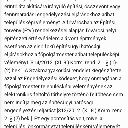
érintő átalakítására irányuló építési, összevont vagy
fennmaradási engedélyezési eljárásokhoz adhat
településképi véleményt. A fővárosban az Építési
törvény (Étv.) rendelkezései alapján fővárosi helyi
építészeti értékvédelem alá vont építmények
esetében az első fokú építésügyi hatósági
eljárásokhoz a főpolgármester adhat településképi
véleményt [314/2012. (XI. 8.) Korm. rend. 21. § (1)-
(2) bek.]. A Szakmagyakorlási rendelet kiegészítette
azzal az Engedélyezési kódexet, hogy önmagában a
főpolgármester településképi véleményének az
elektronikus feltöltő tárhelyre történő feltöltése sem
nem indítja meg az építésügyi hatósági
engedélyezési eljárást [312/2012. (XI. 8.) Korm. rend.
2. § (7) bek.]. Ez egy pontosítás volt, mivel a
települési önkormányzat településképi véleményét