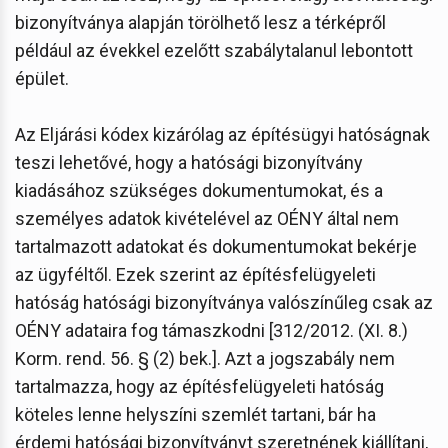
bizonyítványa alapján törölhető lesz a térképről
például az évekkel ezelőtt szabálytalanul lebontott
épület.
Az Eljárási kódex kizárólag az építésügyi hatóságnak
teszi lehetővé, hogy a hatósági bizonyítvány
kiadásához szükséges dokumentumokat, és a
személyes adatok kivételével az OÉNY által nem
tartalmazott adatokat és dokumentumokat bekérje
az ügyféltől. Ezek szerint az építésfelügyeleti
hatóság hatósági bizonyítványa valószínűleg csak az
OÉNY adataira fog támaszkodni [312/2012. (XI. 8.)
Korm. rend. 56. § (2) bek.]. Azt a jogszabály nem
tartalmazza, hogy az építésfelügyeleti hatóság
köteles lenne helyszíni szemlét tartani, bár ha
érdemi hatósági bizonyítványt szeretnének kiállítani,