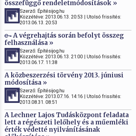
összefüggő rendeletmódosítások »
Szerző: Építésijog.hu
Közzétéve: 2013.06.13. 20:53 | Utolsó frissítés:
2013.06.13. 20:53
A végrehajtás során befolyt összeg
felhasználása »
Szerző: Építésijog.hu
Közzétéve: 2013.06.13. 21:00 | Utolsó frissítés:
2013.06.17. 11:38
A közbeszerzési törvény 2013. júniusi
módosítása »
Szerző: Építésijog.hu
Közzétéve: 2013.07.16. 14:16 | Utolsó frissítés:
2013.08.31. 08:51
A Lechner Lajos Tudásközpont feladata
lett a régészeti lelőhely és a műemléki
érték védetté nyilvánításának