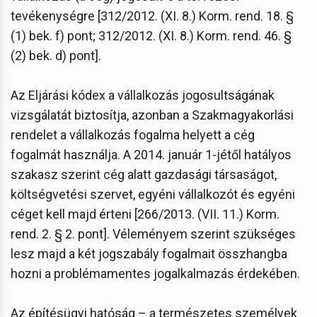
tevékenységre [312/2012. (XI. 8.) Korm. rend. 18. §
(1) bek. f) pont; 312/2012. (XI. 8.) Korm. rend. 46. §
(2) bek. d) pont].
Az Eljárási kódex a vállalkozás jogosultságának
vizsgálatát biztosítja, azonban a Szakmagyakorlási
rendelet a vállalkozás fogalma helyett a cég
fogalmát használja. A 2014. január 1-jétől hatályos
szakasz szerint cég alatt gazdasági társaságot,
költségvetési szervet, egyéni vállalkozót és egyéni
céget kell majd érteni [266/2013. (VII. 11.) Korm.
rend. 2. § 2. pont]. Véleményem szerint szükséges
lesz majd a két jogszabály fogalmait összhangba
hozni a problémamentes jogalkalmazás érdekében.
Az építésügyi hatóság – a természetes személyek