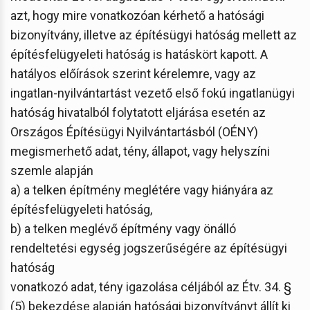
azt, hogy mire vonatkozóan kérhető a hatósági
bizonyítvány, illetve az építésügyi hatóság mellett az
építésfelügyeleti hatóság is hatáskört kapott. A
hatályos előírások szerint kérelemre, vagy az
ingatlan-nyilvántartást vezető első fokú ingatlanügyi
hatóság hivatalból folytatott eljárása esetén az
Országos Építésügyi Nyilvántartásból (OÉNY)
megismerhető adat, tény, állapot, vagy helyszíni
szemle alapján
a) a telken építmény meglétére vagy hiányára az
építésfelügyeleti hatóság,
b) a telken meglévő építmény vagy önálló
rendeltetési egység jogszerűségére az építésügyi
hatóság
vonatkozó adat, tény igazolása céljából az Étv. 34. §
(5) bekezdése alapján hatósági bizonyítványt állít ki