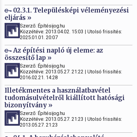
02.3.1. Településképi véleményezési
eljárás »
Szerző: Építésijog.hu
Közzétéve: 2013.04.02. 15:03 | Utolsó frissítés:
2025.01.01. 20:07
Az építési napló új eleme: az
összesítő lap »
Szerző: Építésijog.hu
Közzétéve: 2013.05.27. 21:22 | Utolsó frissítés:
2016.02.21. 14:28
Illetékmentes a használatbavétel
tudomásulvételről kiállított hatósági
bizonyítvány »
Szerző: Építésijog.hu
Közzétéve: 2013.05.27. 21:23 | Utolsó frissítés:
2013.05.27. 21:23