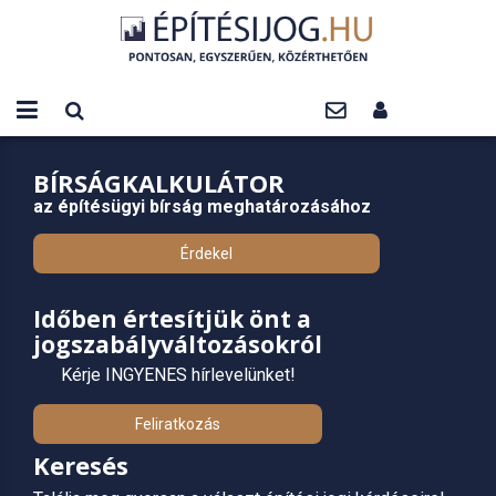
BÍRSÁGKALKULÁTOR
az építésügyi bírság meghatározásához
Érdekel
Időben értesítjük önt a
jogszabályváltozásokról
Kérje INGYENES hírlevelünket!
Feliratkozás
Keresés