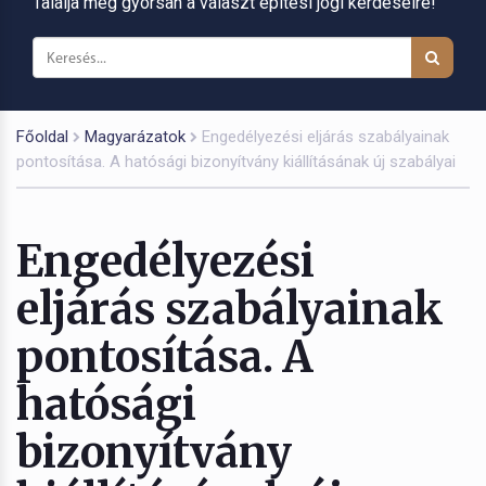
Találja meg gyorsan a választ építési jogi kérdéseire!
Főoldal
Magyarázatok
Engedélyezési eljárás szabályainak
pontosítása. A hatósági bizonyítvány kiállításának új szabályai
Engedélyezési
eljárás szabályainak
pontosítása. A
hatósági
bizonyítvány