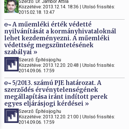
Szerző: Dr. Jámbor Attila
Közzétéve: 2013.12.14. 18:36 | Utolsó frissítés:
2015.02.18. 13:47
A műemléki érték védetté
nyilvánítását a kormányhivataloknál
lehet kezdeményezni. A műemléki
védettség megszüntetésének
szabályai »
Szerző: Építésijog.hu
Közzétéve: 2013.12.20. 20:48 | Utolsó frissítés:
2014.09.06. 17:59
5/2013. számú PJE határozat. A
szerződés érvénytelenségének
megállapítása iránt indított perek
egyes eljárásjogi kérdései »
Szerző: Építésijog.hu
Közzétéve: 2013.12.20. 21:00 | Utolsó frissítés:
2014.09.06. 17:59