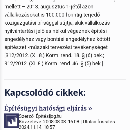
mellett – 2013. augusztus 1-jétől azon
vállalkozásokat is 100.000 forintig terjedő
közigazgatási bírsággal sújtja, akik vállalkozás
nyilvántartási jelölés nélkül végeznek építési
engedélyhez vagy bontási engedélyhez kötött
építészeti-műszaki tervezési tevékenységet
[312/2012. (XI. 8.) Korm. rend. 18. § (6) bek.;
312/2012. (XI. 8.) Korm. rend. 46. § (5) bek.].
Kapcsolódó cikkek:
Építésügyi hatósági eljárás »
Szerző: Építésijog.hu
Közzétéve: 2008.08.08. 16:08 | Utolsó frissítés:
2024.11.14. 18:57