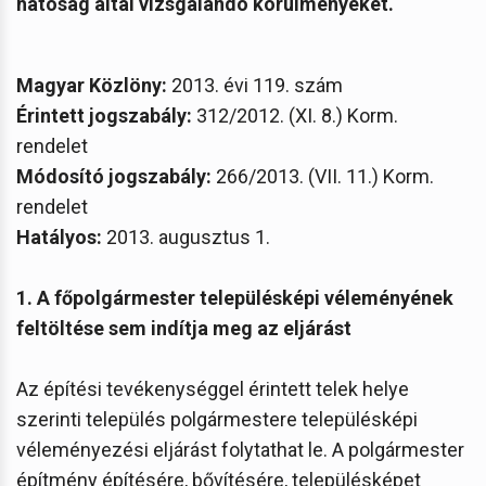
hatóság által vizsgálandó körülményeket.
Magyar Közlöny:
2013. évi 119. szám
Érintett jogszabály:
312/2012. (XI. 8.) Korm.
rendelet
Módosító jogszabály:
266/2013. (VII. 11.) Korm.
rendelet
Hatályos:
2013. augusztus 1.
1. A főpolgármester településképi véleményének
feltöltése sem indítja meg az eljárást
Az építési tevékenységgel érintett telek helye
szerinti település polgármestere településképi
véleményezési eljárást folytathat le. A polgármester
építmény építésére, bővítésére, településképet