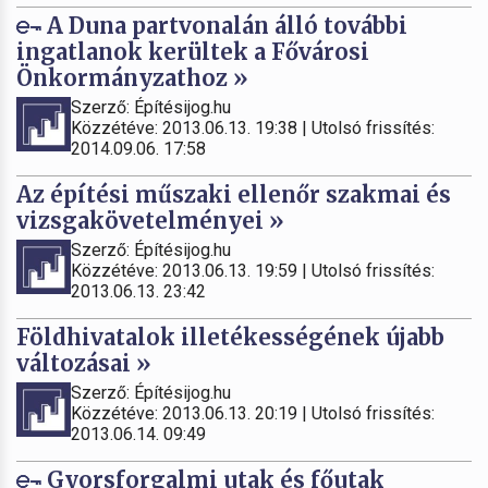
A Duna partvonalán álló további
ingatlanok kerültek a Fővárosi
Önkormányzathoz »
Szerző: Építésijog.hu
Közzétéve: 2013.06.13. 19:38 | Utolsó frissítés:
2014.09.06. 17:58
Az építési műszaki ellenőr szakmai és
vizsgakövetelményei »
Szerző: Építésijog.hu
Közzétéve: 2013.06.13. 19:59 | Utolsó frissítés:
2013.06.13. 23:42
Földhivatalok illetékességének újabb
változásai »
Szerző: Építésijog.hu
Közzétéve: 2013.06.13. 20:19 | Utolsó frissítés:
2013.06.14. 09:49
Gyorsforgalmi utak és főutak