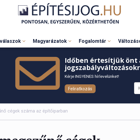
válaszok
Magyarázatok
Fogalomtár
Változá
Időben értesítjük önt 
jogszabályváltozásokr
Kérje INGYENES hírlevelünket!
Feliratkozás
nő cégek száma az építőiparban