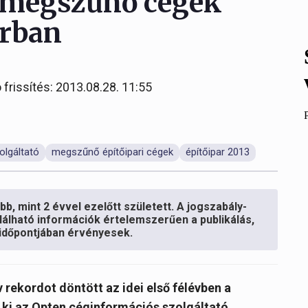
a megszűnő cégek
arban
 frissítés: 2013.08.28. 11:55
olgáltató
megszűnő építőipari cégek
építőipar 2013
b, mint 2 évvel ezelőtt született. A jogszabály-
lálható információk értelemszerűen a publikálás,
s időpontjában érvényesek.
 rekordot döntött az idei első félévben a
 ki az Opten céginformációs szolgáltató