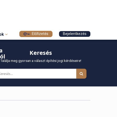
Előfizetés
Bejelentkezés
sok
a
Keresés
ól
Találja meg gyorsan a választ építési jogi kérdéseire!