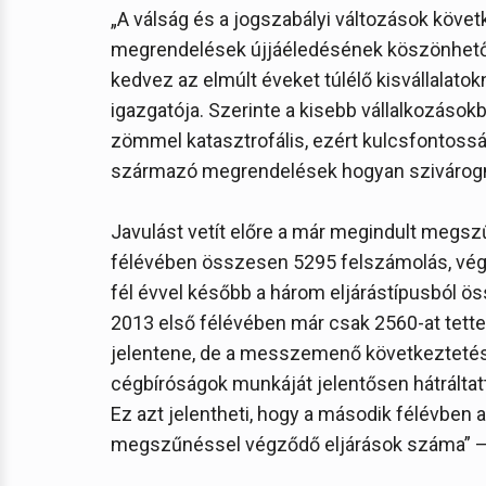
„A válság és a jogszabályi változások követ
megrendelések újjáéledésének köszönhetően 
kedvez az elmúlt éveket túlélő kisvállalat
igazgatója. Szerinte a kisebb vállalkozásokb
zömmel katasztrofális, ezért kulcsfontoss
származó megrendelések hogyan szivárognak
Javulást vetít előre a már megindult megs
félévében összesen 5295 felszámolás, vége
fél évvel később a három eljárástípusból ös
2013 első félévében már csak 2560-at tett
jelentene, de a messzemenő következtetések
cégbíróságok munkáját jelentősen hátráltatt
Ez azt jelentheti, hogy a második félévben
megszűnéssel végződő eljárások száma” – v