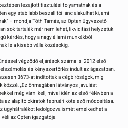
keztében lezajlott tisztulási folyamatnak és a
egy stabilabb beszállítói lánc alakulhat ki, ami
oknak” – mondja Tóth Tamás, az Opten ügyvezető
an sok tartalék már nem lehet, likviditási helyzetük
ágú kérdés, hogy a nagy állami munkákból
 le a kisebb vállalkozásokig.
zűnéssel végződő eljárások száma is. 2012 első
lszámolás és kényszertörlés indult az ágazatban,
szesen 3673-at indítottak a cégbíróságok, míg
ek közzé. „Ez önmagában látványos javulást
kel még várni kell, mivel idén az első félévben a
a az alapító okiratok februári kötelező módosítása.
 az ügyhátralékot ledolgozva ismét emelkedhet a
éli az Opten igazgatója.