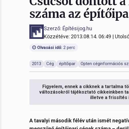
Csúcsot döntött 
száma az építőip
Szerző: Építésijog.hu
Közzétéve: 2013.08.14. 06:49 | Utolsó
Olvasási idő:
2 perc
2013
Cég
építőipar
Opten céginformációs sz
Figyelem, ennek a cikknek a tartalma töb
változásokról tájékoztató cikkeinkben ta
illetve a frissíté
A tavalyi második félév után ismét negatív
megszűnő építőipari cégek száma – derül