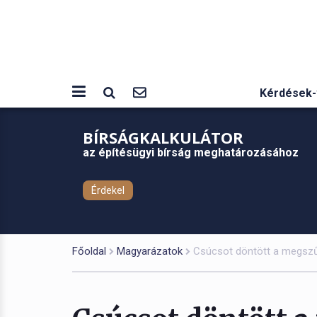
Kérdések-
BÍRSÁGKALKULÁTOR
az építésügyi bírság meghatározásához
Érdekel
Főoldal
Magyarázatok
Csúcsot döntött a megszű