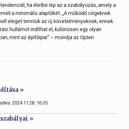
ndenciát, ha életbe lép az a szabályozás, amely a
emeli a minimális alaptőkét. „A működő cégeknek
kell eleget tenniük az új követelményeknek, ennek
ási hullámot indíthat el, különösen egy olyan
ban, mint az építőipar” – mondja az Opten
dítása »
sítés: 2024.11.28. 16:35
 szabályai »