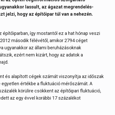
 ugyanakkor lassult, az ágazat megrendelés-
 jelzi, hogy az építőipar túl van a nehezén.
építőiparban, így mostantól ez a hat hónap veszi
 2012 második félévétől, amikor 2794 céget
nya ugyanakkor az állami beruházásoknak
tszik, ezért nem kizárt, hogy az adatok a
majd.
t és alapított cégek számát viszonyítja az időszak
 egyetlen értékbe a fluktuáció mérőszámát. A
ázalék körülire csökkent az építőipari fluktuáció,
ett az egy évvel korábbi 17 százalékot