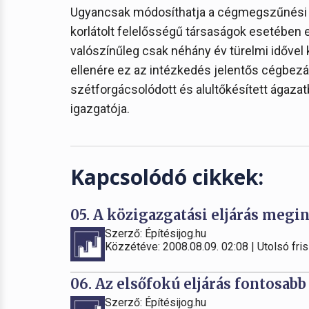
Ugyancsak módosíthatja a cégmegszűnési te
korlátolt felelősségű társaságok esetében 
valószínűleg csak néhány év türelmi idővel 
ellenére ez az intézkedés jelentős cégbezár
szétforgácsolódott és alultőkésített ágazat
igazgatója.
Kapcsolódó cikkek:
05. A közigazgatási eljárás megin
Szerző: Építésijog.hu
Közzétéve: 2008.08.09. 02:08 | Utolsó fris
06. Az elsőfokú eljárás fontosabb
Szerző: Építésijog.hu