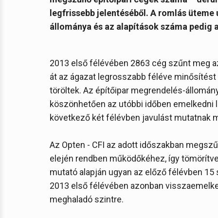
legfrissebb jelentéséből. A romlás üteme
állománya és az alapítások száma pedig azt
2013 első félévében 2863 cég szűnt meg az 
át az ágazat legrosszabb féléve minősítést
töröltek. Az építőipar megrendelés-állomá
köszönhetően az utóbbi időben emelkedni lá
következő két félévben javulást mutatnak 
Az Opten - CFI az adott időszakban megszűn
elején rendben működőkéhez, így tömörítve
mutató alapján ugyan az előző félévben 15 sz
2013 első félévében azonban visszaemelked
meghaladó szintre.