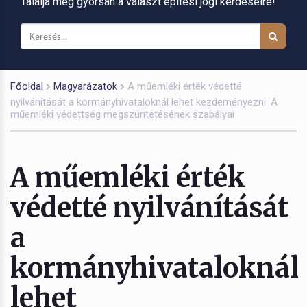
Találja meg gyorsan a választ építési jogi kérdéseire!
Főoldal
Magyarázatok
A műemléki érték védetté
nyilvánítását a kormányhivataloknál lehet kezdeményezni. A
műemléki védettség megszüntetésének szabályai
A műemléki érték
védetté nyilvánítását
a
kormányhivataloknál
lehet