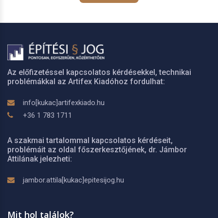
Az előfizetéssel kapcsolatos kérdésekkel, technikai
problémákkal az Artifex Kiadóhoz fordulhat:
info[kukac]artifexkiado.hu
+36 1 783 1711
A szakmai tartalommal kapcsolatos kérdéseit,
problémáit az oldal főszerkesztőjének, dr. Jámbor
Attilának jelezheti:
jambor.attila[kukac]epitesijog.hu
Mit hol találok?