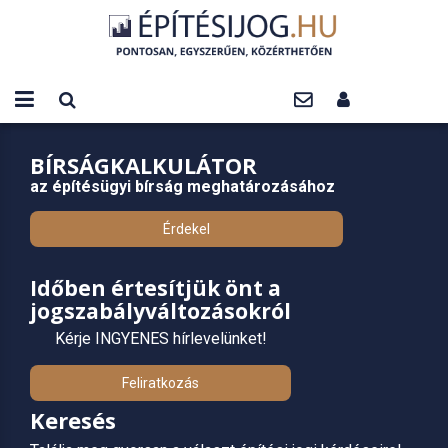
BÍRSÁGKALKULÁTOR
az építésügyi bírság meghatározásához
Érdekel
Időben értesítjük önt a
jogszabályváltozásokról
Kérje INGYENES hírlevelünket!
Feliratkozás
Keresés