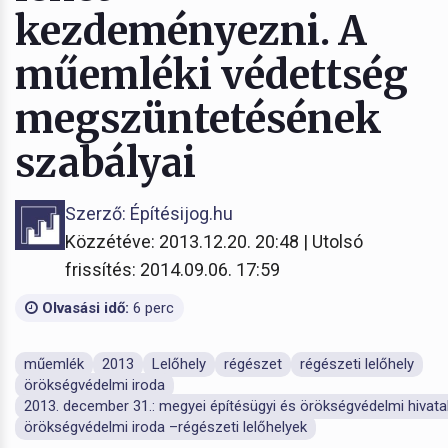
kezdeményezni. A
műemléki védettség
megszüntetésének
szabályai
Szerző: Építésijog.hu
Közzétéve: 2013.12.20. 20:48 | Utolsó
frissítés: 2014.09.06. 17:59
Olvasási idő:
6 perc
műemlék
2013
Lelőhely
régészet
régészeti lelőhely
örökségvédelmi iroda
2013. december 31.: megyei építésügyi és örökségvédelmi hivat
örökségvédelmi iroda –régészeti lelőhelyek