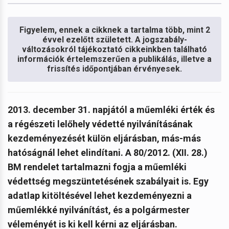
Figyelem, ennek a cikknek a tartalma több, mint 2
évvel ezelőtt született. A jogszabály-
változásokról tájékoztató cikkeinkben található
információk értelemszerűen a publikálás, illetve a
frissítés időpontjában érvényesek.
2013. december 31. napjától a műemléki érték és
a régészeti lelőhely védetté nyilvánításának
kezdeményezését külön eljárásban, más-más
hatóságnál lehet elindítani. A 80/2012. (XII. 28.)
BM rendelet tartalmazni fogja a műemléki
védettség megszüntetésének szabályait is.
Egy
adatlap kitöltésével lehet kezdeményezni a
műemlékké nyilvánítást, és a polgármester
véleményét is ki kell kérni az eljárásban.