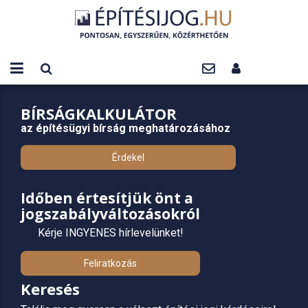
BÍRSÁGKALKULÁTOR
az építésügyi bírság meghatározásához
Érdekel
Időben értesítjük önt a
jogszabályváltozásokról
Kérje INGYENES hírlevelünket!
Feliratkozás
Keresés