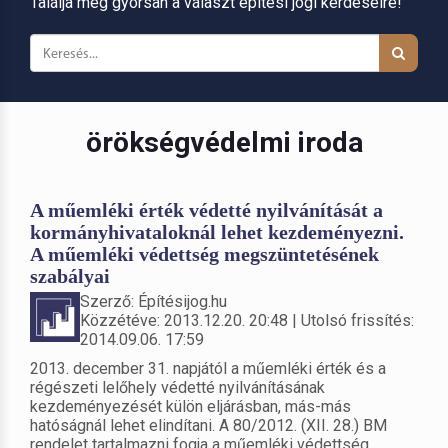
Találja meg gyorsan a választ építési jogi kérdéseire!
örökségvédelmi iroda
A műemléki érték védetté nyilvánítását a
kormányhivataloknál lehet kezdeményezni.
A műemléki védettség megszüntetésének
szabályai
Szerző: Építésijog.hu
Közzétéve: 2013.12.20. 20:48 | Utolsó frissítés:
2014.09.06. 17:59
2013. december 31. napjától a műemléki érték és a
régészeti lelőhely védetté nyilvánításának
kezdeményezését külön eljárásban, más-más
hatóságnál lehet elindítani. A 80/2012. (XII. 28.) BM
rendelet tartalmazni fogja a műemléki védettség