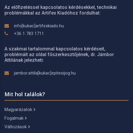
Az előfizetéssel kapcsolatos kérdésekkel, technikai
problémákkal az Artifex Kiadóhoz fordulhat:
info[kukac]artifexkiado.hu
+36 1 783 1711
A szakmai tartalommal kapcsolatos kérdéseit,
problémáit az oldal főszerkesztőjének, dr. Jámbor
Attilának jelezheti:
jambor.attila[kukac]epitesijog.hu
Mit hol találok?
Magyarázatok
Fogalmak
Változások