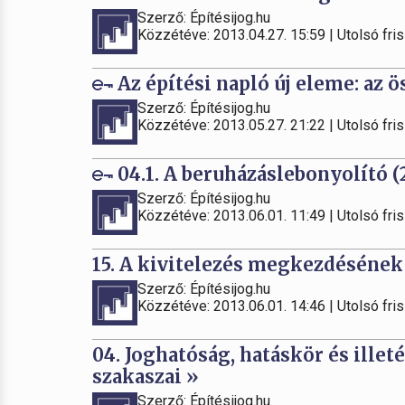
Szerző: Építésijog.hu
Közzétéve: 2013.04.27. 15:59 | Utolsó fris
Az építési napló új eleme: az ö
Szerző: Építésijog.hu
Közzétéve: 2013.05.27. 21:22 | Utolsó fris
04.1. A beruházáslebonyolító (2
Szerző: Építésijog.hu
Közzétéve: 2013.06.01. 11:49 | Utolsó fris
15. A kivitelezés megkezdésének
Szerző: Építésijog.hu
Közzétéve: 2013.06.01. 14:46 | Utolsó fris
04. Joghatóság, hatáskör és illet
szakaszai »
Szerző: Építésijog.hu