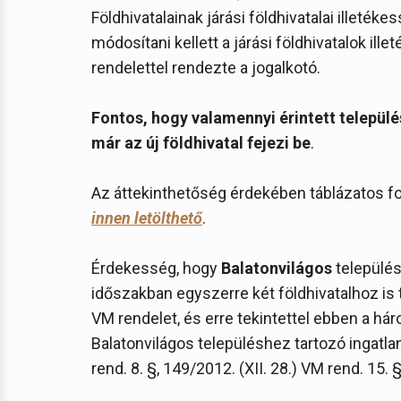
Földhivatalainak járási földhivatalai illeté
módosítani kellett a járási földhivatalok ille
rendelettel rendezte a jogalkotó.
Fontos, hogy valamennyi érintett települé
már az új földhivatal fejezi be
.
Az áttekinthetőség érdekében táblázatos fo
innen letölthető
.
Érdekesség, hogy
Balatonvilágos
település
időszakban egyszerre két földhivatalhoz is tar
VM rendelet, és erre tekintettel ebben a háro
Balatonvilágos településhez tartozó ingatla
rend. 8. §, 149/2012. (XII. 28.) VM rend. 15. §