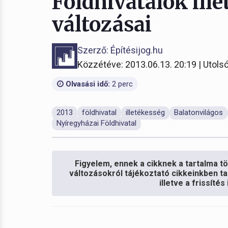
Földhivatalok ill
változásai
Szerző: Építésijog.hu
Közzétéve: 2013.06.13. 20:19 | Utolsó
Olvasási idő:
2 perc
2013
földhivatal
illetékesség
Balatonvilágos
Nyíregyházai Földhivatal
Figyelem, ennek a cikknek a tartalma töb
változásokról tájékoztató cikkeinkben ta
illetve a frissíté