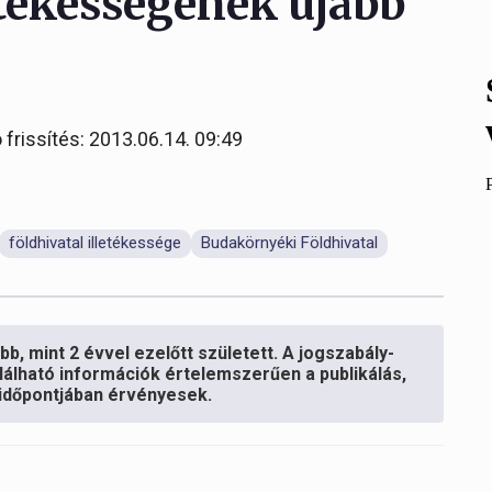
etékességének újabb
 frissítés: 2013.06.14. 09:49
földhivatal illetékessége
Budakörnyéki Földhivatal
b, mint 2 évvel ezelőtt született. A jogszabály-
lálható információk értelemszerűen a publikálás,
s időpontjában érvényesek.