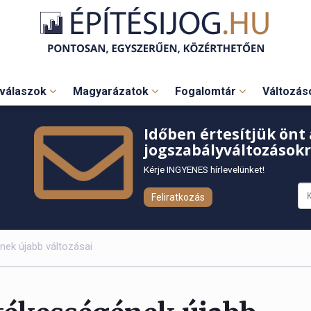
válaszok
Magyarázatok
Fogalomtár
Változá
Időben értesítjük önt 
jogszabályváltozásokr
Kérje INGYENES hírlevelünket!
Feliratkozás
ének újabb változásai