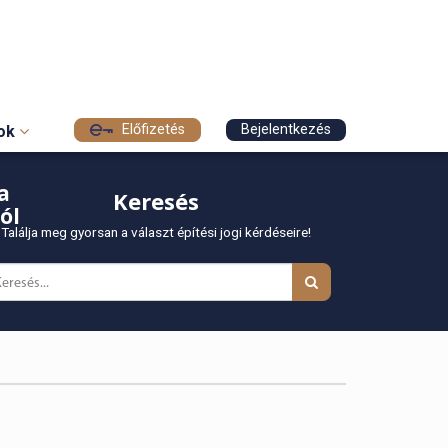
Előfizetés
Bejelentkezés
sok
a
Keresés
ól
Találja meg gyorsan a választ építési jogi kérdéseire!