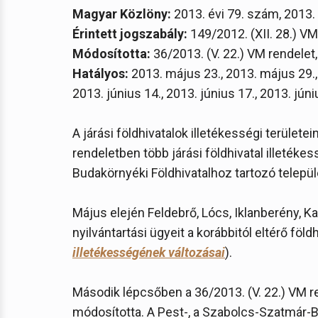
Magyar Közlöny:
2013. évi 79. szám, 2013.
Érintett jogszabály:
149/2012. (XII. 28.) VM
Módosította:
36/2013. (V. 22.) VM rendelet,
Hatályos:
2013. május 23., 2013. május 29., 
2013. június 14., 2013. június 17., 2013. júni
A járási földhivatalok illetékességi területei
rendeletben több járási földhivatal illetéke
Budakörnyéki Földhivatalhoz tartozó telepü
Május elején Feldebrő, Lócs, Iklanberény, K
nyilvántartási ügyeit a korábbitól eltérő föld
illetékességének változásai
).
Második lépcsőben a 36/2013. (V. 22.) VM re
módosította. A Pest-, a Szabolcs-Szatmár-