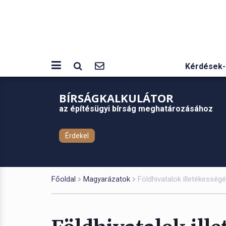
Kérdések-
BÍRSÁGKALKULÁTOR
az építésügyi bírság meghatározásához
Érdekel
Főoldal
Magyarázatok
Földhivatalok illetékesség