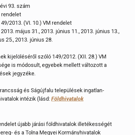
 évi 93. szám
 rendelet
 49/2013. (VI. 10.) VM rendelet
2013. május 31., 2013. június 11., 2013. június 13.,
us 25., 2013. június 28.
nek kijelöléséről szóló 149/2012. (XII. 28.) VM
ssége is módosult, egyebek mellett változott a
lések jegyzéke.
arancsság és Ságújfalu települések ingatlan-
hivatalok intézik (lásd:
Földhivatalok
ndelet újabb járási földhivatalok illetékességét
Bereg- és a Tolna Megyei Kormányhivatalok