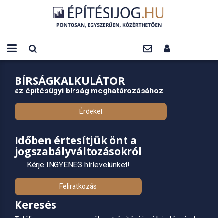
BÍRSÁGKALKULÁTOR
az építésügyi bírság meghatározásához
Érdekel
Időben értesítjük önt a
jogszabályváltozásokról
Kérje INGYENES hírlevelünket!
Feliratkozás
Keresés