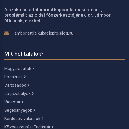
A szakmai tartalommal kapcsolatos kérdéseit,
problémáit az oldal főszerkesztőjének, dr. Jámbor
Attilának jelezheti:
jambor.attila[kukac]epitesijog.hu
Mit hol találok?
Magyarázatok
Fogalmak
Változások
Jogszabályok
Videótár
Segédanyagok
Kérdések-válaszok
Közbeszerzési Tudástár