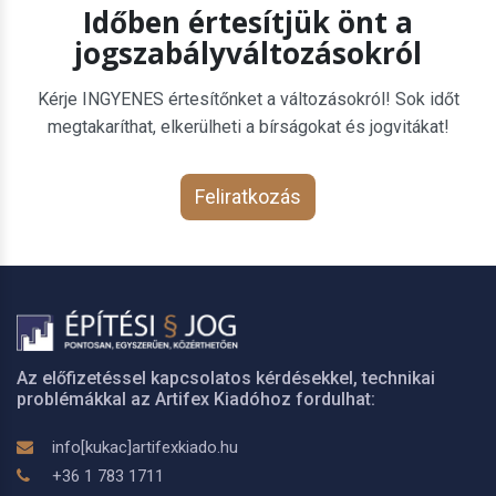
Időben értesítjük önt a
jogszabályváltozásokról
Kérje INGYENES értesítőnket a változásokról! Sok időt
megtakaríthat, elkerülheti a bírságokat és jogvitákat!
Feliratkozás
Az előfizetéssel kapcsolatos kérdésekkel, technikai
problémákkal az Artifex Kiadóhoz fordulhat:
info[kukac]artifexkiado.hu
+36 1 783 1711