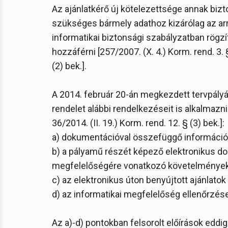
Az ajánlatkérő új kötelezettsége annak bizto
szükséges bármely adathoz kizárólag az ar
informatikai biztonsági szabályzatban rögzí
hozzáférni [257/2007. (X. 4.) Korm. rend. 3. §
(2) bek.].
A 2014. február 20-án megkezdett tervpályáz
rendelet alábbi rendelkezéseit is alkalmazni k
36/2014. (II. 19.) Korm. rend. 12. § (3) bek.]:
a) dokumentációval összefüggő információk
b) a pályamű részét képező elektronikus d
megfelelőségére vonatkozó követelmények k
c) az elektronikus úton benyújtott ajánlato
d) az informatikai megfelelőség ellenőrzése
Az a)-d) pontokban felsorolt előírások eddi