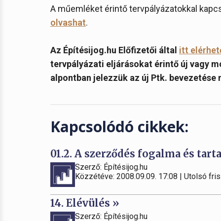
A műemléket érintő tervpályázatokkal kapcso
olvashat
.
Az Építésijog.hu Előfizetői által
itt elérhe
tervpályázati eljárásokat érintő új vagy m
alpontban jelezzük az új Ptk. bevezetése 
Kapcsolódó cikkek:
01.2. A szerződés fogalma és tart
Szerző: Építésijog.hu
Közzétéve: 2008.09.09. 17:08 | Utolsó fris
14. Elévülés »
Szerző: Építésijog.hu