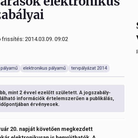
ljárások elektronikus
zabályai
 frissítés: 2014.03.09. 09:02
pályamű
elektronikus pályamű
tervpályázat 2014
b, mint 2 évvel ezelőtt született. A jogszabály-
lálható információk értelemszerűen a publikálás,
s időpontjában érvényesek.
ruár 20. napját követően megkezdett
ár elektronikusan is benyújthatók. A