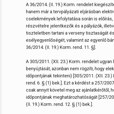
A 36/2014. (II. 19.) Korm. rendelet kiegész
hanem már a tervpályázati eljárásban elektr
cselekmények lefolytatása során is előírás, 
részvételre jelentkezők és a pályázók, illetv
tiszteletben tartani a verseny tisztaságát é
esélyegyenlőségét, valamint az egyenlő báná
36/2014. (II. 19.) Korm. rend. 11. §].
A 305/2011. (XII. 23.) Korm. rendelet ugyan
benyújtását, azonban nem rögzíti, hogy elek
időpontjának tekinteni) [305/2011. (XII. 23.) 
rend. 6. § (1) bek.]. Ezt a kérdést a 257/200
csak annyit követel meg az ajánlatkérőtől,
időpontjának meghatározhatóságát [257/2007.
(II. 19.) Korm. rend. 12. § (1) bek.].