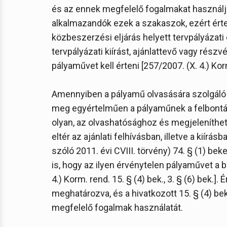
és az ennek megfelelő fogalmakat használják
alkalmazandók ezek a szakaszok, ezért ér
közbeszerzési eljárás helyett tervpályázati e
tervpályázati kiírást, ajánlattevő vagy részvét
pályaművet kell érteni [257/2007. (X. 4.) Korm
Amennyiben a pályamű olvasására szolgáló
meg egyértelműen a pályaműnek a felbontás 
olyan, az olvashatósághoz és megjeleníth
eltér az ajánlati felhívásban, illetve a kiírás
szóló 2011. évi CVIII. törvény) 74. § (1) be
is, hogy az ilyen érvénytelen pályaművet a bí
4.) Korm. rend. 15. § (4) bek., 3. § (6) bek.
meghatározva, és a hivatkozott 15. § (4) b
megfelelő fogalmak használatát.