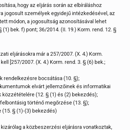
sítása, hogy az eljárás során az elbíráláshoz
ra jogosult személyek egyidejű intézkedésével, az
tett módon, a jogosultság azonosításával lehet
 (1) bek. f) pont; 36/2014. (II. 19.) Korm. rend. 12. §
ati eljárásokra már a 257/2007. (X. 4.) Korm.
ell [257/2007. (X. 4.) Korm. rend. 3. § (6) bek.;
 rendelkezésre bocsátása (10. §);
okumentumok elvárt jellemzőinek és informatikai
özzétételére (12. § (1) és (2) bekezdés);
k felbontásig történő megőrzése (13. §);
 (15. § (1)-(3) bekezdés)
g kizárólag a közbeszerzési eljárásra vonatkoztak,