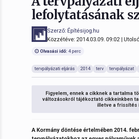
A tervpályázati e
lefolytatásának s
Szerző: Építésijog.hu
Közzétéve: 2014.03.09. 09:02 | Utolsó
Olvasási idő:
4 perc
tervpályázati eljárás
2014
terv
tervpályázat
Figyelem, ennek a cikknek a tartalma töb
változásokról tájékoztató cikkeinkben ta
illetve a frissíté
A Kormány döntése értelmében
2014. feb
tervpályázatokhoz az egyes pályaművek ak