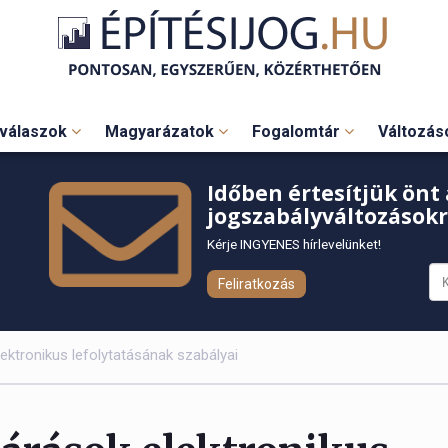
válaszok
Magyarázatok
Fogalomtár
Változá
Időben értesítjük önt 
jogszabályváltozásokr
Kérje INGYENES hírlevelünket!
Feliratkozás
lektronikus lefolytatásának szabályai