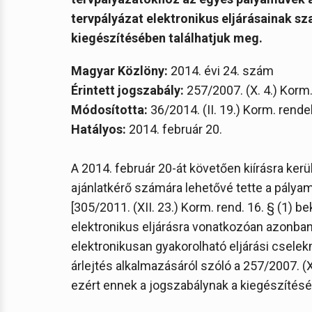
tervpályázat elektronikus eljárásainak sza
kiegészítésében találhatjuk meg.
Magyar Közlöny:
2014. évi 24. szám
Érintett jogszabály:
257/2007. (X. 4.) Korm.
Módosította:
36/2014. (II. 19.) Korm. rende
Hatályos:
2014. február 20.
A 2014. február 20-át követően kiírásra ker
ajánlatkérő számára lehetővé tette a pálya
[305/2011. (XII. 23.) Korm. rend. 16. § (1) bek
elektronikus eljárásra vonatkozóan azonban
elektronikusan gyakorolható eljárási cselek
árlejtés alkalmazásáról szóló a 257/2007. (X
ezért ennek a jogszabálynak a kiegészítésére