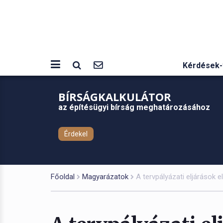
Kérdések-
BÍRSÁGKALKULÁTOR
az építésügyi bírság meghatározásához
Érdekel
Főoldal
Magyarázatok
A tervpályázati eljárások e