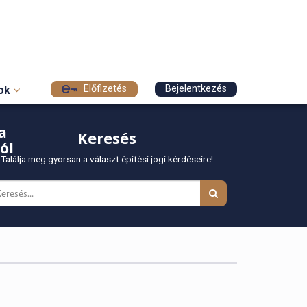
Előfizetés
Bejelentkezés
sok
a
Keresés
ól
Találja meg gyorsan a választ építési jogi kérdéseire!