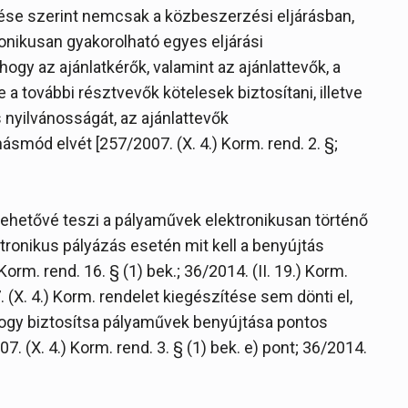
ítése szerint nemcsak a közbeszerzési eljárásban,
onikusan gyakorolható egyes eljárási
hogy az ajánlatkérők, valamint az ajánlattevők, a
e a további résztvevők kötelesek biztosítani, illetve
s nyilvánosságát, az ajánlattevők
smód elvét [257/2007. (X. 4.) Korm. rend. 2. §;
 lehetővé teszi a pályaművek elektronikusan történő
tronikus pályázás esetén mit kell a benyújtás
Korm. rend. 16. § (1) bek.; 36/2014. (II. 19.) Korm.
7. (X. 4.) Korm. rendelet kiegészítése sem dönti el,
 hogy biztosítsa pályaművek benyújtása pontos
 (X. 4.) Korm. rend. 3. § (1) bek. e) pont; 36/2014.