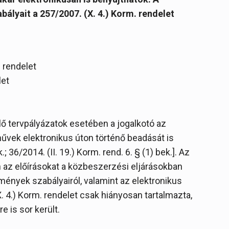
bályait a 257/2007. (X. 4.) Korm. rendelet
 rendelet
let
ülő tervpályázatok esetében a jogalkotó az
művek elektronikus úton történő beadását is
.; 36/2014. (II. 19.) Korm. rend. 6. § (1) bek.]. Az
 az előírásokat a közbeszerzési eljárásokban
mények szabályairól, valamint az elektronikus
. 4.) Korm. rendelet csak hiányosan tartalmazta,
 is sor került.