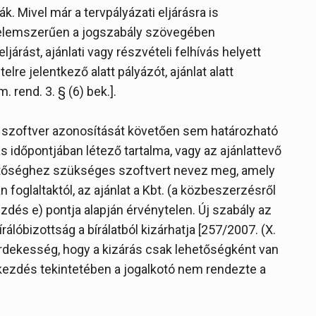
. Mivel már a tervpályázati eljárásra is
telemszerűen a jogszabály szövegében
ljárást, ajánlati vagy részvételi felhívás helyett
elre jelentkező alatt pályázót, ajánlat alatt
. rend. 3. § (6) bek.].
 szoftver azonosítását követően sem határozható
időpontjában létező tartalma, vagy az ajánlattevő
etőséghez szükséges szoftvert nevez meg, amely
ban foglaltaktól, az ajánlat a Kbt. (a közbeszerzésről
kezdés e) pontja alapján érvénytelen. Új szabály az
rálóbizottság a bírálatból kizárhatja [257/2007. (X.
]. Érdekesség, hogy a kizárás csak lehetőségként van
ekezdés tekintetében a jogalkotó nem rendezte a