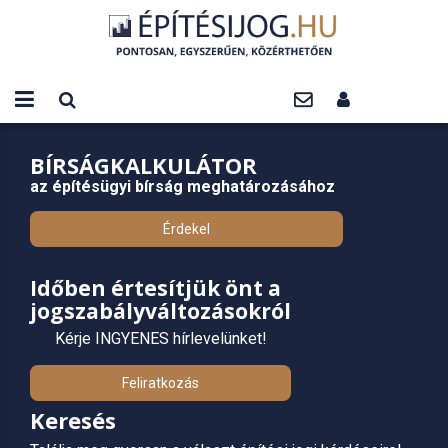
BÍRSÁGKALKULÁTOR
az építésügyi bírság meghatározásához
Érdekel
Időben értesítjük önt a
jogszabályváltozásokról
Kérje INGYENES hírlevelünket!
Feliratkozás
Keresés