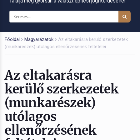
Találja meg gyorsan a választ építési jogi kérdéseire!
Főoldal
Magyarázatok
Az eltakarásra kerülő szerkezetek
(munkarészek) utólagos ellenőrzésének feltételei
Az eltakarásra
kerülő szerkezetek
(munkarészek)
utólagos
ellenőrzésének