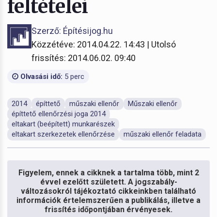
feltételei
Szerző: Építésijog.hu
Közzétéve: 2014.04.22. 14:43 | Utolsó
frissítés: 2014.06.02. 09:40
Olvasási idő:
5 perc
2014
építtető
műszaki ellenőr
Műszaki ellenőr
építtető ellenőrzési joga 2014
eltakart (beépített) munkarészek
eltakart szerkezetek ellenőrzése
műszaki ellenőr feladata
Figyelem, ennek a cikknek a tartalma több, mint 2
évvel ezelőtt született. A jogszabály-
változásokról tájékoztató cikkeinkben található
információk értelemszerűen a publikálás, illetve a
frissítés időpontjában érvényesek.