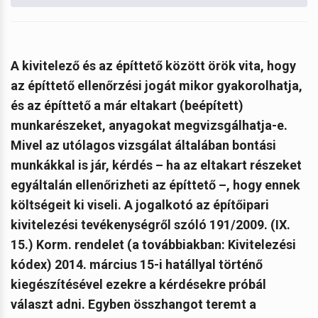
A kivitelező és az építtető között örök vita, hogy
az építtető ellenőrzési jogát mikor gyakorolhatja,
és az építtető a már eltakart (beépített)
munkarészeket, anyagokat megvizsgálhatja-e.
Mivel az utólagos vizsgálat általában bontási
munkákkal is jár, kérdés – ha az eltakart részeket
egyáltalán ellenőrizheti az építtető –, hogy ennek
költségeit ki viseli. A jogalkotó az építőipari
kivitelezési tevékenységről szóló 191/2009. (IX.
15.) Korm. rendelet (a továbbiakban: Kivitelezési
kódex) 2014. március 15-i hatállyal történő
kiegészítésével ezekre a kérdésekre próbál
választ adni.
Egyben összhangot teremt a