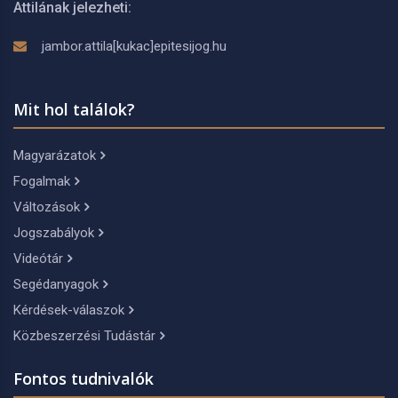
Attilának jelezheti:
jambor.attila[kukac]epitesijog.hu
Mit hol találok?
Magyarázatok
Fogalmak
Változások
Jogszabályok
Videótár
Segédanyagok
Kérdések-válaszok
Közbeszerzési Tudástár
Fontos tudnivalók