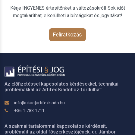
Kérje INGYENES értesítőnket a változásokról! Sok időt
megtakaríthat, elkerülheti a bírságokat és jogvitákat!
Feliratkozás
Az előfizetéssel kapcsolatos kérdésekkel, technikai
problémákkal az Artifex Kiadóhoz fordulhat:
info[kukac]artifexkiado.hu
+36 1 783 1711
A szakmai tartalommal kapcsolatos kérdéseit,
problémáit az oldal főszerkesztőjének, dr. Jámbor