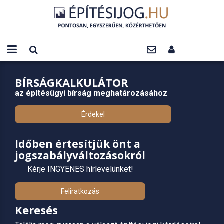
BÍRSÁGKALKULÁTOR
az építésügyi bírság meghatározásához
Érdekel
Időben értesítjük önt a
jogszabályváltozásokról
Kérje INGYENES hírlevelünket!
Feliratkozás
Keresés