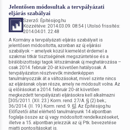
Jelentősen módosultak a tervpályázati
eljárás szabályai
Szerző: Építésijog.hu
Közzétéve: 2014.03.09. 08:54 | Utolsó frissítés:
2014.04.01. 22:48
A Kormány a tervpályázati eljárás szabályait is
jelentősen módosította, azonban az új eljárási
szabályok – amelyek közül kiemelést érdemel a
szakmai titkár tisztségének megszüntetése és a
bírálóbizottsági tagok létszámának új meghatározása –
csak 2014. február 20-át követően hatályosak. A
tervpályázaton résztvevők mindenképpen
tanulmányozzák át a változásokat, mivel szinte nincs
az eljárásnak olyan része, amely ne módosult volna. Az
új előírásokat a 2014. február 20-át követően
megkezdett tervpályázati eljárásokra kell alkalmazni
[305/2011. (XII. 23.) Korm. rend. 27/A. § (2) bek.;
36/2014. (II. 19.) Korm. rend. 9. §]. Az Építésijog.hu
Előfizetői által elérhető tanulmányunk 14 alpontban
foglalja össze az új vagy módosított rendelkezéseket,
illetve a 15. alpontban jelezzük az új Ptk. bevezetése
miatti pontosításokat is.