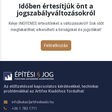
Időben értesítjük önt a
jogszabályváltozásokról
Kérje INGYENES értesítőnket a változásokról! Sok időt
megtakaríthat, elkerülheti a bírságokat és jogvitákat!
Feliratkozás
Az előfizetéssel kapcsolatos kérdésekkel, technikai
problémákkal az Artifex Kiadóhoz fordulhat:
info[kukac]artifexkiado.hu
+36 1 783 1711