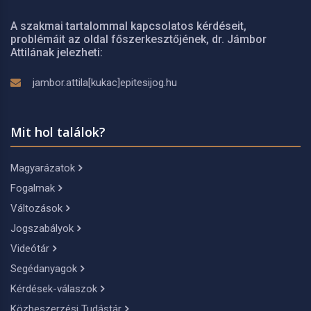
A szakmai tartalommal kapcsolatos kérdéseit,
problémáit az oldal főszerkesztőjének, dr. Jámbor
Attilának jelezheti:
jambor.attila[kukac]epitesijog.hu
Mit hol találok?
Magyarázatok
Fogalmak
Változások
Jogszabályok
Videótár
Segédanyagok
Kérdések-válaszok
Közbeszerzési Tudástár