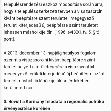
településrendezési eszköz módosítása során arra,
hogy a településszerkezeti tervben a visszasorolni
kívánt beépítésre szánt területtel, megegyező
területi kiterjedésű új beépítésre szánt területet
lehessen máshol kijelölni [1996. évi XXI. tv. 5. § t)
pont].
A 2013. december 13. napjáig hatályos fogalom
szerint a visszasorolni kívánt beépítésre szánt
terület helyett a területcserére a visszavonttal
megegyező területi kiterjedésű új beépítésre szánt
terület máshol történő kijelölése érdekében
kerülhetett sor.
3. Bővült a Kormány feladata a regionális politika
érvényesítése körében