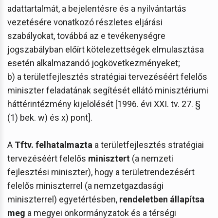
adattartalmát, a bejelentésre és a nyilvántartás
vezetésére vonatkozó részletes eljárási
szabályokat, továbbá az e tevékenységre
jogszabályban előírt kötelezettségek elmulasztása
esetén alkalmazandó jogkövetkezményeket;
b) a területfejlesztés stratégiai tervezéséért felelős
miniszter feladatának segítését ellátó minisztériumi
háttérintézmény kijelölését [1996. évi XXI. tv. 27. §
(1) bek. w) és x) pont].
A
Tftv. felhatalmazta
a területfejlesztés stratégiai
tervezéséért felelős
minisztert
(a nemzeti
fejlesztési miniszter), hogy a területrendezésért
felelős miniszterrel (a nemzetgazdasági
miniszterrel) egyetértésben,
rendeletben állapítsa
meg
a megyei önkormányzatok és a térségi