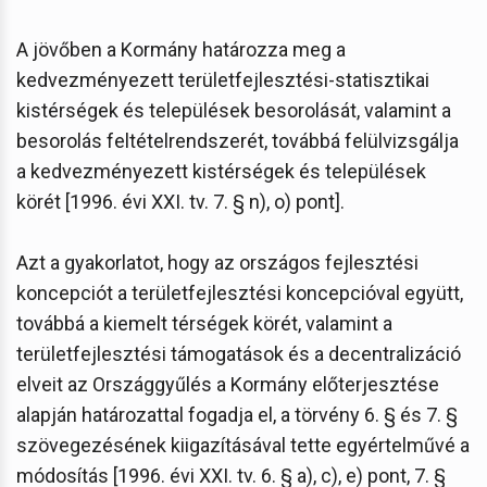
A jövőben a Kormány határozza meg a
kedvezményezett területfejlesztési-statisztikai
kistérségek és települések besorolását, valamint a
besorolás feltételrendszerét, továbbá felülvizsgálja
a kedvezményezett kistérségek és települések
körét [1996. évi XXI. tv. 7. § n), o) pont].
Azt a gyakorlatot, hogy az országos fejlesztési
koncepciót a területfejlesztési koncepcióval együtt,
továbbá a kiemelt térségek körét, valamint a
területfejlesztési támogatások és a decentralizáció
elveit az Országgyűlés a Kormány előterjesztése
alapján határozattal fogadja el, a törvény 6. § és 7. §
szövegezésének kiigazításával tette egyértelművé a
módosítás [1996. évi XXI. tv. 6. § a), c), e) pont, 7. §