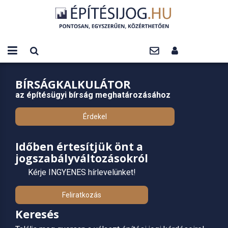
BÍRSÁGKALKULÁTOR
az építésügyi bírság meghatározásához
Érdekel
Időben értesítjük önt a
jogszabályváltozásokról
Kérje INGYENES hírlevelünket!
Feliratkozás
Keresés