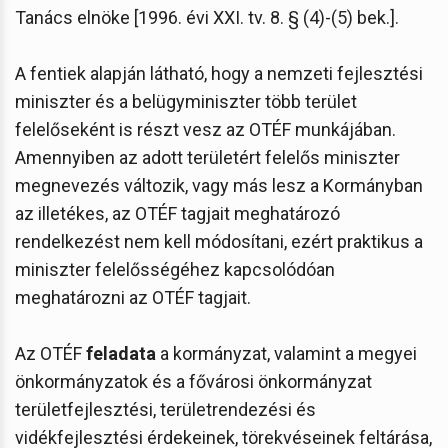
Tanács elnöke [1996. évi XXI. tv. 8. § (4)-(5) bek.].
A fentiek alapján látható, hogy a nemzeti fejlesztési
miniszter és a belügyminiszter több terület
felelőseként is részt vesz az OTÉF munkájában.
Amennyiben az adott területért felelős miniszter
megnevezés változik, vagy más lesz a Kormányban
az illetékes, az OTÉF tagjait meghatározó
rendelkezést nem kell módosítani, ezért praktikus a
miniszter felelősségéhez kapcsolódóan
meghatározni az OTÉF tagjait.
Az OTÉF
feladata
a kormányzat, valamint a megyei
önkormányzatok és a fővárosi önkormányzat
területfejlesztési, területrendezési és
vidékfejlesztési érdekeinek, törekvéseinek feltárása,