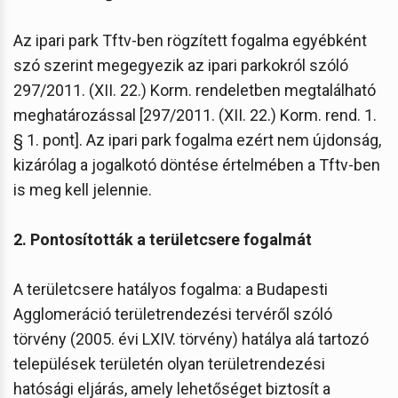
Az ipari park Tftv-ben rögzített fogalma egyébként
szó szerint megegyezik az ipari parkokról szóló
297/2011. (XII. 22.) Korm. rendeletben megtalálható
meghatározással [297/2011. (XII. 22.) Korm. rend. 1.
§ 1. pont]. Az ipari park fogalma ezért nem újdonság,
kizárólag a jogalkotó döntése értelmében a Tftv-ben
is meg kell jelennie.
2. Pontosították a területcsere fogalmát
A területcsere hatályos fogalma: a Budapesti
Agglomeráció területrendezési tervéről szóló
törvény (2005. évi LXIV. törvény) hatálya alá tartozó
települések területén olyan területrendezési
hatósági eljárás, amely lehetőséget biztosít a