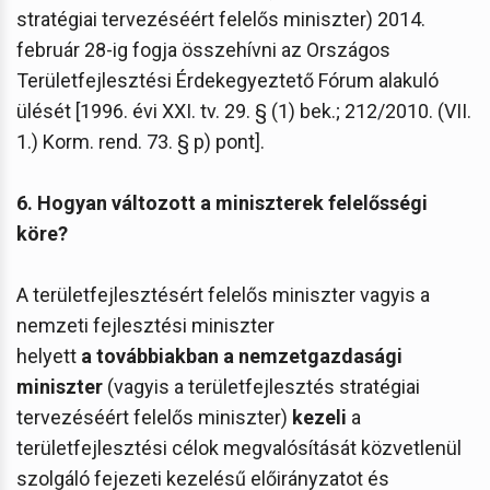
stratégiai tervezéséért felelős miniszter) 2014.
február 28-ig fogja összehívni az Országos
Területfejlesztési Érdekegyeztető Fórum alakuló
ülését [1996. évi XXI. tv. 29. § (1) bek.; 212/2010. (VII.
1.) Korm. rend. 73. § p) pont].
6. Hogyan változott a miniszterek felelősségi
köre?
A területfejlesztésért felelős miniszter vagyis a
nemzeti fejlesztési miniszter
helyett
a továbbiakban a nemzetgazdasági
miniszter
(vagyis a területfejlesztés stratégiai
tervezéséért felelős miniszter)
kezeli
a
területfejlesztési célok megvalósítását közvetlenül
szolgáló fejezeti kezelésű előirányzatot és