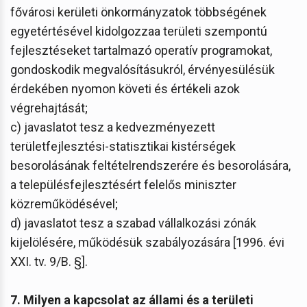
fővárosi kerületi önkormányzatok többségének
egyetértésével kidolgozzaa területi szempontú
fejlesztéseket tartalmazó operatív programokat,
gondoskodik megvalósításukról, érvényesülésük
érdekében nyomon követi és értékeli azok
végrehajtását;
c) javaslatot tesz a kedvezményezett
területfejlesztési-statisztikai kistérségek
besorolásának feltételrendszerére és besorolására,
a településfejlesztésért felelős miniszter
közreműködésével;
d) javaslatot tesz a szabad vállalkozási zónák
kijelölésére, működésük szabályozására [1996. évi
XXI. tv. 9/B. §].
7. Milyen a kapcsolat az állami és a területi