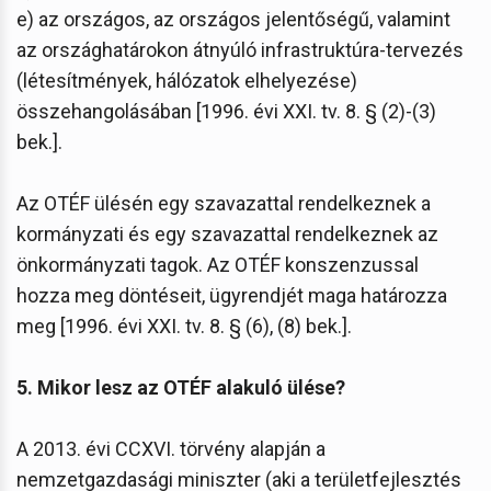
e) az országos, az országos jelentőségű, valamint
az országhatárokon átnyúló infrastruktúra-tervezés
(létesítmények, hálózatok elhelyezése)
összehangolásában [1996. évi XXI. tv. 8. § (2)-(3)
bek.].
Az OTÉF ülésén egy szavazattal rendelkeznek a
kormányzati és egy szavazattal rendelkeznek az
önkormányzati tagok. Az OTÉF konszenzussal
hozza meg döntéseit, ügyrendjét maga határozza
meg [1996. évi XXI. tv. 8. § (6), (8) bek.].
5. Mikor lesz az OTÉF alakuló ülése?
A 2013. évi CCXVI. törvény alapján a
nemzetgazdasági miniszter (aki a területfejlesztés