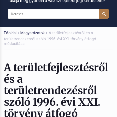
Találja meg gyorsan a választ építési jogi kérdéseire!
Főoldal
Magyarázatok
A területfejlesztésről és a
területrendezésről szóló 1996. évi XXI. törvény átfogó
módosítása
A területfejlesztésről
és a
területrendezésről
szóló 1996. évi XXI.
törvény átfogó