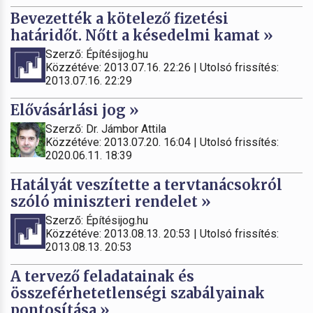
Bevezették a kötelező fizetési
határidőt. Nőtt a késedelmi kamat »
Szerző: Építésijog.hu
Közzétéve: 2013.07.16. 22:26 | Utolsó frissítés:
2013.07.16. 22:29
Elővásárlási jog »
Szerző: Dr. Jámbor Attila
Közzétéve: 2013.07.20. 16:04 | Utolsó frissítés:
2020.06.11. 18:39
Hatályát veszítette a tervtanácsokról
szóló miniszteri rendelet »
Szerző: Építésijog.hu
Közzétéve: 2013.08.13. 20:53 | Utolsó frissítés:
2013.08.13. 20:53
A tervező feladatainak és
összeférhetetlenségi szabályainak
pontosítása »