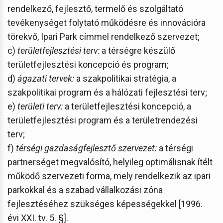
rendelkező, fejlesztő, termelő és szolgáltató
tevékenységet folytató működésre és innovációra
törekvő, Ipari Park címmel rendelkező szervezet;
c)
területfejlesztési terv:
a térségre készülő
területfejlesztési koncepció és program;
d)
ágazati tervek:
a szakpolitikai stratégia, a
szakpolitikai program és a hálózati fejlesztési terv;
e)
területi terv:
a területfejlesztési koncepció, a
területfejlesztési program és a területrendezési
terv;
f)
térségi gazdaságfejlesztő szervezet:
a térségi
partnerséget megvalósító, helyileg optimálisnak ítélt
működő szervezeti forma, mely rendelkezik az ipari
parkokkal és a szabad vállalkozási zóna
fejlesztéséhez szükséges képességekkel [1996.
évi XXI. tv. 5. §].