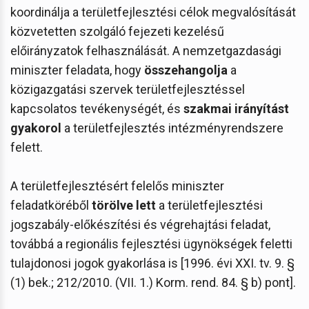
koordinálja a területfejlesztési célok megvalósítását
közvetetten szolgáló fejezeti kezelésű
előirányzatok felhasználását. A nemzetgazdasági
miniszter feladata, hogy
összehangolja
a
közigazgatási szervek területfejlesztéssel
kapcsolatos tevékenységét, és
szakmai irányítást
gyakorol
a területfejlesztés intézményrendszere
felett.
A területfejlesztésért felelős miniszter
feladatköréből
törölve lett
a területfejlesztési
jogszabály-előkészítési és végrehajtási feladat,
továbbá a regionális fejlesztési ügynökségek feletti
tulajdonosi jogok gyakorlása is [1996. évi XXI. tv. 9. §
(1) bek.; 212/2010. (VII. 1.) Korm. rend. 84. § b) pont].