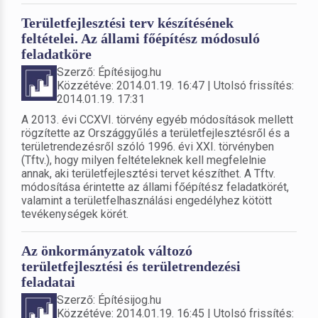
Területfejlesztési terv készítésének
feltételei. Az állami főépítész módosuló
feladatköre
Szerző: Építésijog.hu
Közzétéve: 2014.01.19. 16:47 | Utolsó frissítés:
2014.01.19. 17:31
A 2013. évi CCXVI. törvény egyéb módosítások mellett
rögzítette az Országgyűlés a területfejlesztésről és a
területrendezésről szóló 1996. évi XXI. törvényben
(Tftv.), hogy milyen feltételeknek kell megfelelnie
annak, aki területfejlesztési tervet készíthet. A Tftv.
módosítása érintette az állami főépítész feladatkörét,
valamint a területfelhasználási engedélyhez kötött
tevékenységek körét.
Az önkormányzatok változó
területfejlesztési és területrendezési
feladatai
Szerző: Építésijog.hu
Közzétéve: 2014.01.19. 16:45 | Utolsó frissítés: