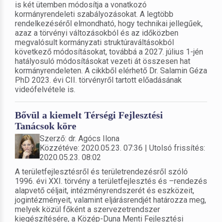
is két ütemben módosítja a vonatkozó
kormányrendeleti szabályozásokat. A legtöbb
rendelkezéséről elmondható, hogy technikai jellegűek,
azaz a törvényi változásokból és az időközben
megvalósult kormányzati struktúraváltásokból
következő módosításokat, továbbá a 2027. július 1-jén
hatályosuló módosításokat vezeti át összesen hat
kormányrendeleten. A cikkből elérhető Dr. Salamin Géza
PhD 2023. évi CII. törvényről tartott előadásának
videófelvétele is.
Bővül a kiemelt Térségi Fejlesztési
Tanácsok köre
Szerző: dr. Agócs Ilona
Közzétéve: 2020.05.23. 07:36 | Utolsó frissítés:
2020.05.23. 08:02
A területfejlesztésről és területrendezésről szóló
1996. évi XXI. törvény a területfejlesztés és –rendezés
alapvető céljait, intézményrendszerét és eszközeit,
jogintézményeit, valamint eljárásrendjét határozza meg,
melyek közül főként a szervezetrendszer
kiegészítésére, a Közép-Duna Menti Fejlesztési