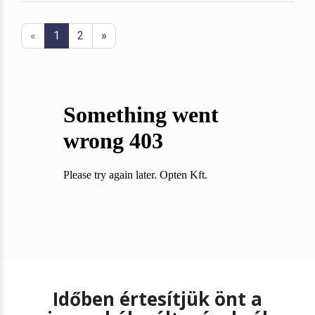
«
1
2
»
Időben értesítjük önt a