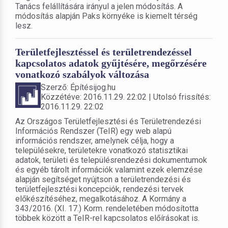
Tanács felállítására irányul a jelen módosítás. A
módosítás alapján Paks környéke is kiemelt térség
lesz.
Területfejlesztéssel és területrendezéssel
kapcsolatos adatok gyűjtésére, megőrzésére
vonatkozó szabályok változása
Szerző: Építésijog.hu
Közzétéve: 2016.11.29. 22:02 | Utolsó frissítés:
2016.11.29. 22:02
Az Országos Területfejlesztési és Területrendezési
Információs Rendszer (TeIR) egy web alapú
információs rendszer, amelynek célja, hogy a
településekre, területekre vonatkozó statisztikai
adatok, területi és településrendezési dokumentumok
és egyéb tárolt információk valamint ezek elemzése
alapján segítséget nyújtson a területrendezési és
területfejlesztési koncepciók, rendezési tervek
előkészítéséhez, megalkotásához. A Kormány a
343/2016. (XI. 17.) Korm. rendeletében módosította
többek között a TeIR-rel kapcsolatos előírásokat is.