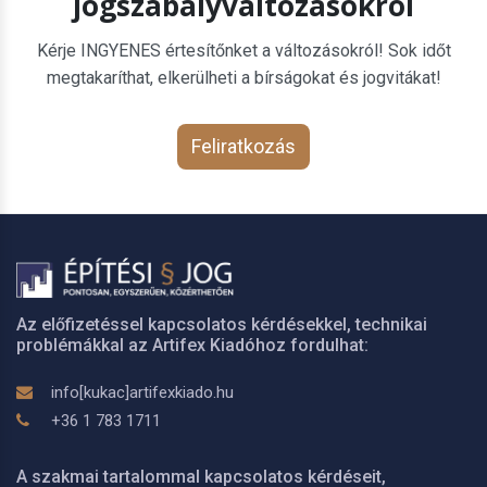
jogszabályváltozásokról
Kérje INGYENES értesítőnket a változásokról! Sok időt
megtakaríthat, elkerülheti a bírságokat és jogvitákat!
Feliratkozás
Az előfizetéssel kapcsolatos kérdésekkel, technikai
problémákkal az Artifex Kiadóhoz fordulhat:
info[kukac]artifexkiado.hu
+36 1 783 1711
A szakmai tartalommal kapcsolatos kérdéseit,