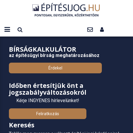
BÍRSÁGKALKULÁTOR
az építésügyi bírság meghatározásához
Érdekel
Időben értesítjük önt a
jogszabályváltozásokról
Kérje INGYENES hírlevelünket!
Feliratkozás
Keresés