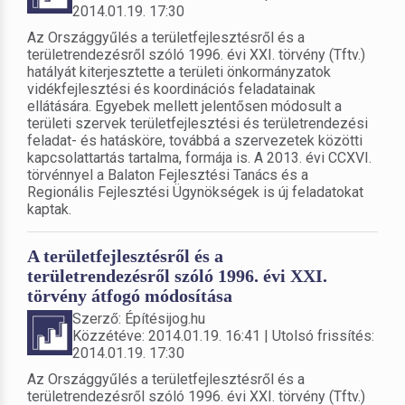
2014.01.19. 17:30
Az Országgyűlés a területfejlesztésről és a
területrendezésről szóló 1996. évi XXI. törvény (Tftv.)
hatályát kiterjesztette a területi önkormányzatok
vidékfejlesztési és koordinációs feladatainak
ellátására. Egyebek mellett jelentősen módosult a
területi szervek területfejlesztési és területrendezési
feladat- és hatásköre, továbbá a szervezetek közötti
kapcsolattartás tartalma, formája is. A 2013. évi CCXVI.
törvénnyel a Balaton Fejlesztési Tanács és a
Regionális Fejlesztési Ügynökségek is új feladatokat
kaptak.
A területfejlesztésről és a
területrendezésről szóló 1996. évi XXI.
törvény átfogó módosítása
Szerző: Építésijog.hu
Közzétéve: 2014.01.19. 16:41 | Utolsó frissítés:
2014.01.19. 17:30
Az Országgyűlés a területfejlesztésről és a
területrendezésről szóló 1996. évi XXI. törvény (Tftv.)