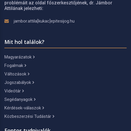
problémáit az oldal főszerkesztőjének, dr. Jámbor
Attilának jelezheti:
jambor.attila[kukac]epitesijog.hu
Mit hol találok?
Magyarázatok
Fogalmak
Változások
Jogszabályok
Videótár
Segédanyagok
Kérdések-válaszok
Közbeszerzési Tudástár
Fontos tudnivalók