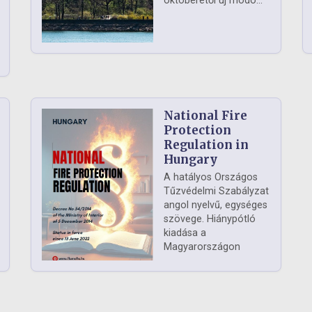
októberétől új módo...
National Fire
Protection
Regulation in
Hungary
A hatályos Országos
Tűzvédelmi Szabályzat
angol nyelvű, egységes
szövege. Hiánypótló
kiadása a
Magyarországon