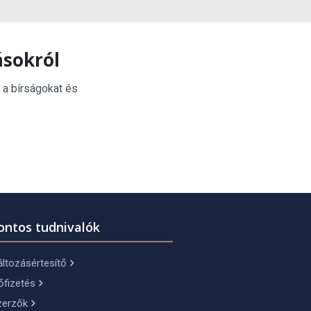
ásokról
 a bírságokat és
ontos tudnivalók
ltozásértesítő
őfizetés
zerzők