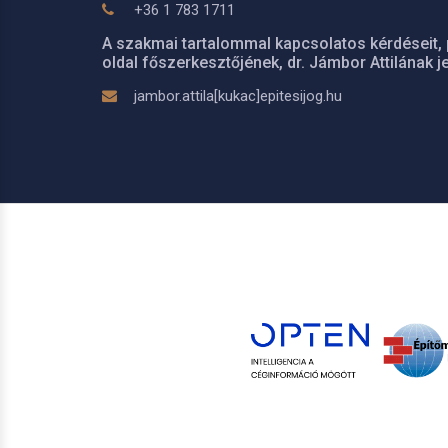
+36 1 783 1711
A szakmai tartalommal kapcsolatos kérdéseit, 
oldal főszerkesztőjének, dr. Jámbor Attilának je
jambor.attila[kukac]epitesijog.hu