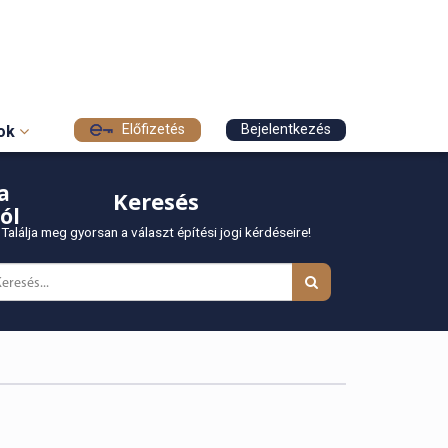
Előfizetés
Bejelentkezés
sok
a
Keresés
ól
Találja meg gyorsan a választ építési jogi kérdéseire!