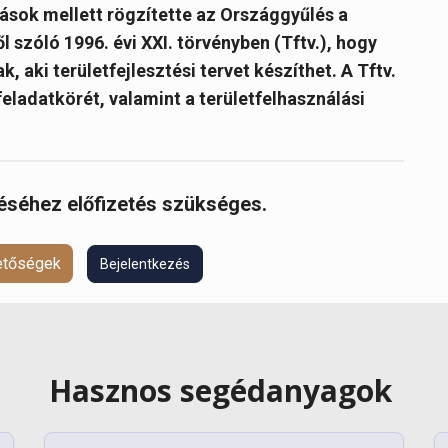
ások mellett rögzítette az Országgyűlés a
l szóló 1996. évi XXI. törvényben (Tftv.), hogy
, aki területfejlesztési tervet készíthet. A Tftv.
feladatkörét, valamint a területfelhasználási
réséhez előfizetés szükséges.
hetőségek
Bejelentkezés
Hasznos segédanyagok