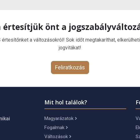
 értesítjük önt a jogszabályváltoz
rtesítőnket a változásokról! Sok időt megtakaríthat, elkerülheti
jogvitákat!
Feliratkozás
Mit hol találok?
F
Magyarázatok
Vá
nikai
Fogalmak
El
Változások
S