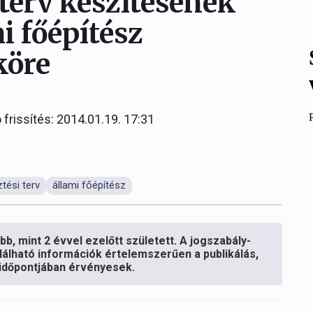
 terv készítésének
mi főépítész
köre
 frissítés: 2014.01.19. 17:31
ztési terv
állami főépítész
b, mint 2 évvel ezelőtt született. A jogszabály-
lálható információk értelemszerűen a publikálás,
s időpontjában érvényesek.