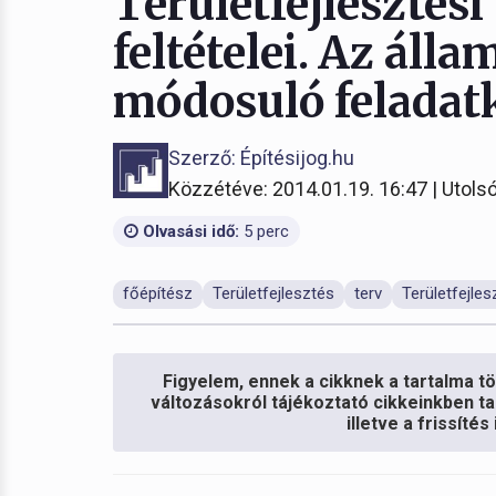
Területfejlesztési
feltételei. Az álla
módosuló feladat
Szerző: Építésijog.hu
Közzétéve: 2014.01.19. 16:47 | Utolsó
Olvasási idő:
5 perc
főépítész
Területfejlesztés
terv
Területfejles
Figyelem, ennek a cikknek a tartalma töb
változásokról tájékoztató cikkeinkben ta
illetve a frissíté