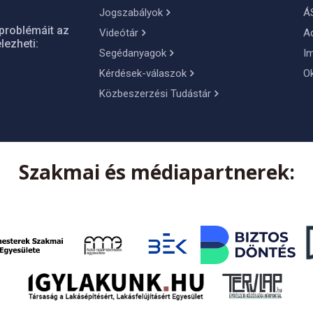
Jogszabályok
Á
problémáit az
Videótár
A
lezheti:
Segédanyagok
I
Kérdések-válaszok
O
Közbeszerzési Tudástár
Szakmai és médiapartnerek: