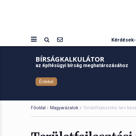
Kérdések-
BÍRSÁGKALKULÁTOR
az építésügyi bírság meghatározásához
Érdekel
Főoldal
Magyarázatok
Területfejlesztési terv ké