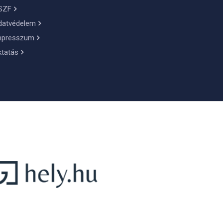
SZF
datvédelem
mpresszum
ktatás