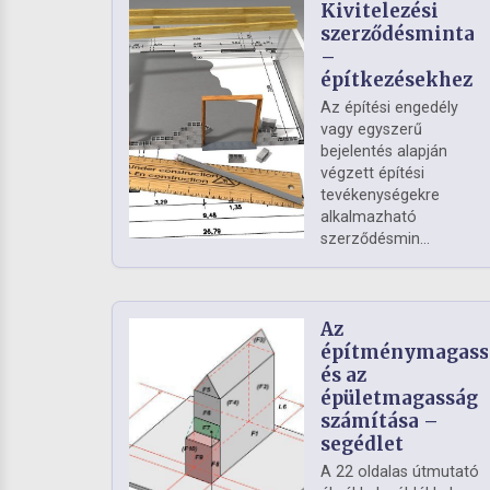
Kivitelezési
szerződésminta
–
építkezésekhez
Az építési engedély
vagy egyszerű
bejelentés alapján
végzett építési
tevékenységekre
alkalmazható
szerződésmin...
Az
építménymagass
és az
épületmagasság
számítása –
segédlet
A 22 oldalas útmutató