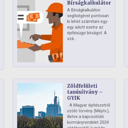
Bírságkalkulátor
A Bírságkalkulátor
segítségével pontosan
ki lehet számítani egy-
egy adott esetre az
építésügyi bírságot. A
szá...
Zöldfelületi
ág
tanúsítvány –
GYIK
A Magyar építészetről
szóló törvény (Méptv.),
illetve a kapcsolódó
kormányrendelet 2024