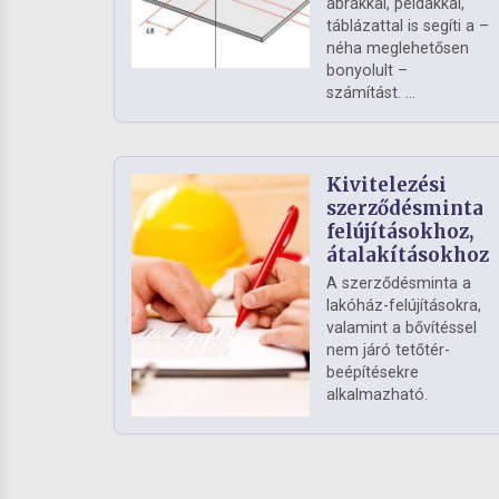
ábrákkal, példákkal,
táblázattal is segíti a –
néha meglehetősen
bonyolult –
számítást. ...
Kivitelezési
szerződésminta
felújításokhoz,
átalakításokhoz
A szerződésminta a
lakóház-felújításokra,
valamint a bővítéssel
nem járó tetőtér-
beépítésekre
alkalmazható.