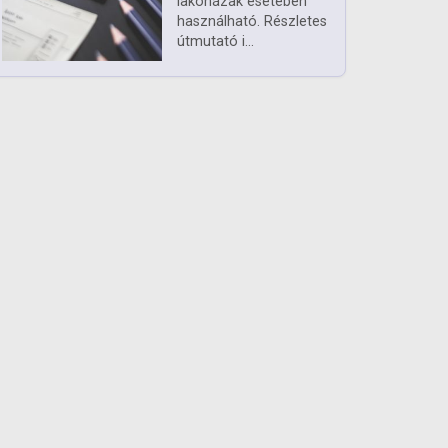
lakóházak esetében
használható. Részletes
útmutató i...