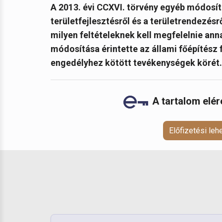
A
2013. évi CCXVI. törvény egyéb módosít
területfejlesztésről és a területrendezésrő
milyen feltételeknek kell megfelelnie annak
módosítása érintette az állami főépítész 
engedélyhez kötött tevékenységek körét.
A tartalom elé
Előfizetési le