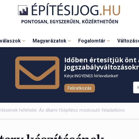
válaszok
Magyarázatok
Fogalomtár
Változá
Időben értesítjük önt 
jogszabályváltozásokr
Kérje INGYENES hírlevelünket!
Feliratkozás
szítésének feltételei. Az állami főépítész módosuló feladatköre