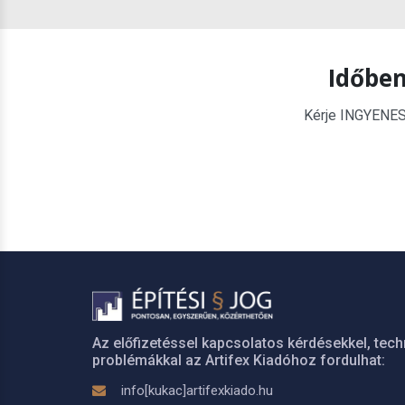
Időben
Kérje INGYENES é
Az előfizetéssel kapcsolatos kérdésekkel, tech
problémákkal az Artifex Kiadóhoz fordulhat:
info[kukac]artifexkiado.hu