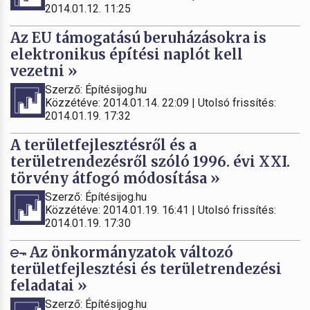
2014.01.12. 11:25
Az EU támogatású beruházásokra is
elektronikus építési naplót kell
vezetni »
Szerző: Építésijog.hu
Közzétéve: 2014.01.14. 22:09 | Utolsó frissítés:
2014.01.19. 17:32
A területfejlesztésről és a
területrendezésről szóló 1996. évi XXI.
törvény átfogó módosítása »
Szerző: Építésijog.hu
Közzétéve: 2014.01.19. 16:41 | Utolsó frissítés:
2014.01.19. 17:30
Az önkormányzatok változó
területfejlesztési és területrendezési
feladatai »
Szerző: Építésijog.hu