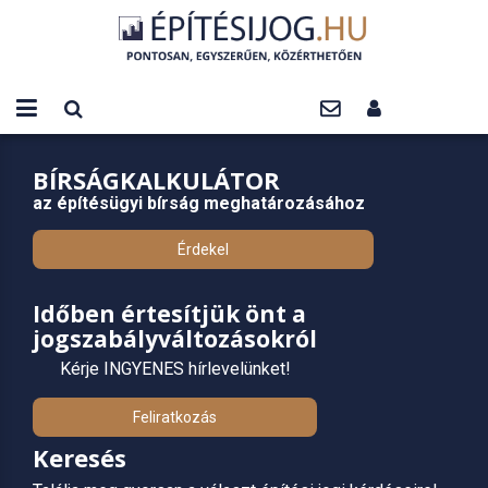
BÍRSÁGKALKULÁTOR
az építésügyi bírság meghatározásához
Érdekel
Időben értesítjük önt a
jogszabályváltozásokról
Kérje INGYENES hírlevelünket!
Feliratkozás
Keresés