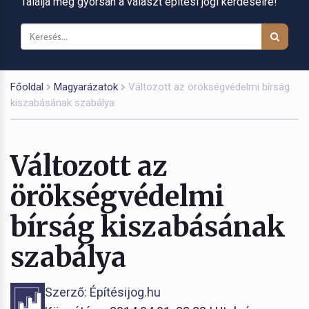
Találja meg gyorsan a választ építési jogi kérdéseire!
Főoldal
Magyarázatok
Változott az örökségvédelmi bírság
kiszabásának szabálya
Változott az
örökségvédelmi
bírság kiszabásának
szabálya
Szerző: Építésijog.hu