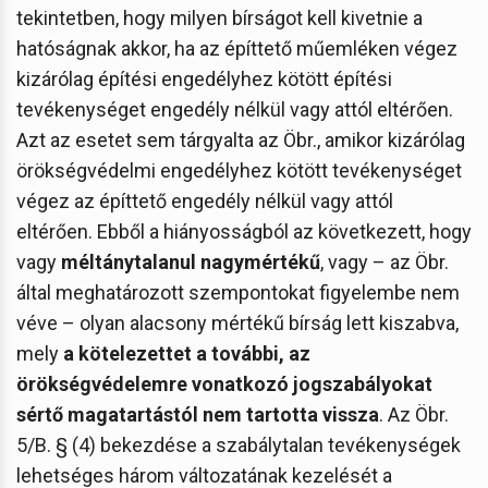
tekintetben, hogy milyen bírságot kell kivetnie a
hatóságnak akkor, ha az építtető műemléken végez
kizárólag építési engedélyhez kötött építési
tevékenységet engedély nélkül vagy attól eltérően.
Azt az esetet sem tárgyalta az Öbr., amikor kizárólag
örökségvédelmi engedélyhez kötött tevékenységet
végez az építtető engedély nélkül vagy attól
eltérően. Ebből a hiányosságból az következett, hogy
vagy
méltánytalanul nagymértékű
, vagy – az Öbr.
által meghatározott szempontokat figyelembe nem
véve – olyan alacsony mértékű bírság lett kiszabva,
mely
a kötelezettet a további, az
örökségvédelemre vonatkozó jogszabályokat
sértő magatartástól nem tartotta vissza
. Az Öbr.
5/B. § (4) bekezdése a szabálytalan tevékenységek
lehetséges három változatának kezelését a