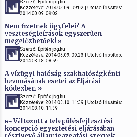
Szerző: Építésijog.hu
Közzétéve: 2014.03.09. 09:02 | Utolsó frissítés:
2014.03.09. 09:02
Nem fizetnek ügyfelei? A
veszteségleírások egyszerűen
megelőzhetőek! »
Szerző: Építésijog.hu
Közzétéve: 2014.03.09. 09:23 | Utolsó frissítés:
2014.03.18. 08:59
A vízügyi hatóság szakhatóságkénti
bevonásának esetei az Eljárási
kódexben »
Szerző: Építésijog.hu
Közzétéve: 2014.03.10. 11:39 | Utolsó frissítés:
2014.03.10. 11:39
Változott a településfejlesztési
koncepció egyeztetési eljárásában
résztvevő államigazgatási szervek