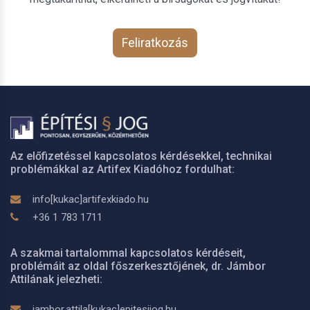
Feliratkozás
Az előfizetéssel kapcsolatos kérdésekkel, technikai
problémákkal az Artifex Kiadóhoz fordulhat:
info[kukac]artifexkiado.hu
+36 1 783 1711
A szakmai tartalommal kapcsolatos kérdéseit,
problémáit az oldal főszerkesztőjének, dr. Jámbor
Attilának jelezheti:
jambor.attila[kukac]epitesijog.hu