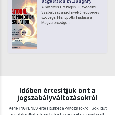
Regulation in Hungary
A hatályos Országos Tűzvédelmi
Szabályzat angol nyelvű, egységes
szövege. Hiánypótló kiadása a
Magyarországon
Időben értesítjük önt a
jogszabályváltozásokról
Kérje INGYENES értesítőnket a változásokról! Sok időt
megtakaríthat, elkerülheti a bírságokat és jogvitákat!