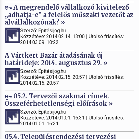
A megrendelő vállalkozó kivitelező
„adhatja-e” a felelős műszaki vezetőt az
alvállalkozónak? »
Szerző: Építésijog.hu
Közzétéve: 2014.02.14. 13:00 | Utolsó frissítés:
2014.03.09. 10:22
A Vártkert Bazár átadásának új
határideje: 2014. augusztus 29. »
Szerző: Építésijog.hu
Közzétéve: 2014.02.15. 20:57 | Utolsó frissítés:
2014.02.15. 20:57
05.2. Tervezői szakmai címek.
Összeférhetetlenségi előírások »
Szerző: Építésijog.hu
Közzétéve: 2014.01.01. 16:31 | Utolsó frissítés:
2014.01.01. 16:31
05.4. Településrendezési tervezési