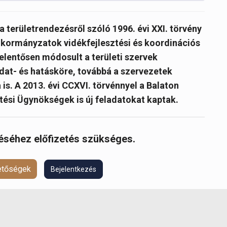
a területrendezésről szóló 1996. évi XXI. törvény
 önkormányzatok vidékfejlesztési és koordinációs
jelentősen módosult a területi szervek
ladat- és hatásköre, továbbá a szervezetek
is. A 2013. évi CCXVI. törvénnyel a Balaton
ztési Ügynökségek is új feladatokat kaptak.
réséhez előfizetés szükséges.
hetőségek
Bejelentkezés