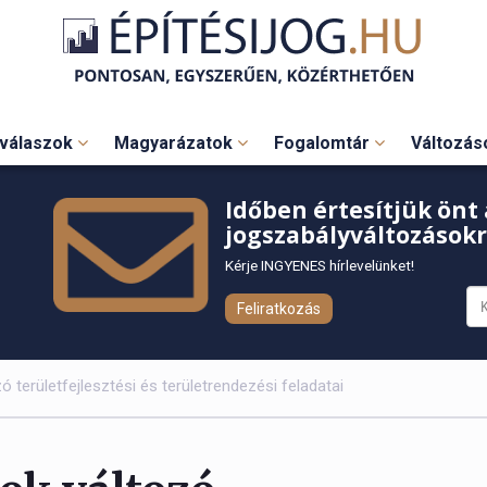
válaszok
Magyarázatok
Fogalomtár
Változá
Időben értesítjük önt 
jogszabályváltozásokr
Kérje INGYENES hírlevelünket!
Feliratkozás
területfejlesztési és területrendezési feladatai