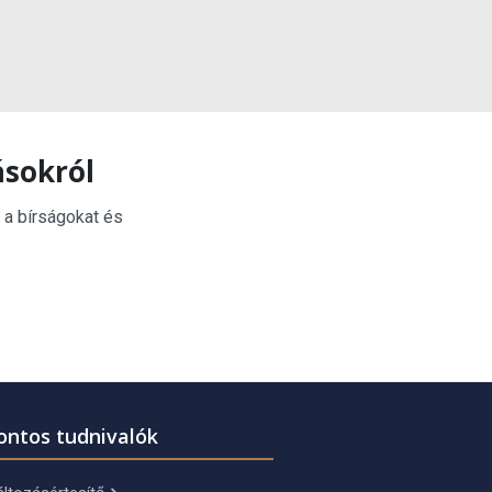
ásokról
 a bírságokat és
ontos tudnivalók