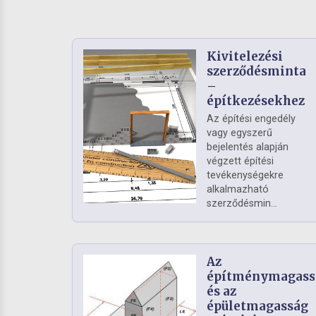
Kivitelezési
szerződésminta
–
építkezésekhez
Az építési engedély
vagy egyszerű
bejelentés alapján
végzett építési
tevékenységekre
alkalmazható
szerződésmin...
Az
építménymagass
és az
épületmagasság