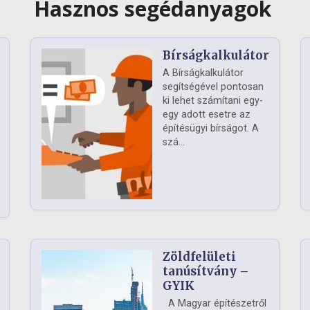
Hasznos segédanyagok
Bírságkalkulátor
A Bírságkalkulátor
segítségével pontosan
ki lehet számítani egy-
egy adott esetre az
építésügyi bírságot. A
szá...
Zöldfelületi
ág
tanúsítvány –
GYIK
A Magyar építészetről