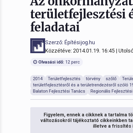
Az önkormányzat
területfejlesztési
feladatai
Szerző: Építésijog.hu
Közzétéve: 2014.01.19. 16:45 | Utolsó
Olvasási idő:
12 perc
2014
Területfejlesztés
törvény
szőlő
Terül
területfejlesztésről és a területrendezésről szóló 19
Balaton Fejlesztési Tanács
Regionális Fejlesztés
Figyelem, ennek a cikknek a tartalma töb
változásokról tájékoztató cikkeinkben ta
illetve a frissíté