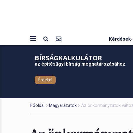
Kérdések-
BÍRSÁGKALKULÁTOR
az építésügyi bírság meghatározásához
Érdekel
Főoldal
Magyarázatok
Az önkormányzatok változó 