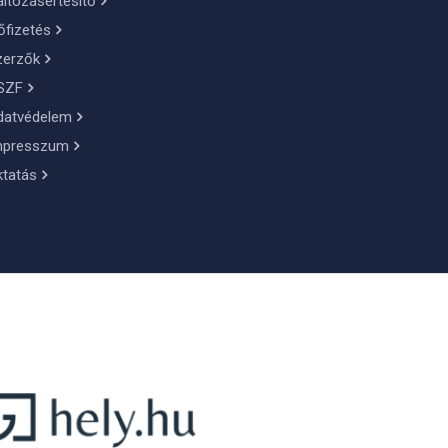
ltozásértesítő
őfizetés
zerzők
SZF
datvédelem
mpresszum
ktatás