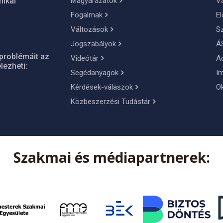
Magyarázatok
Vá
nikai
Fogalmak
El
Változások
S
Jogszabályok
Á
problémáit az
Videótár
A
lezheti:
Segédanyagok
I
Kérdések-válaszok
O
Közbeszerzési Tudástár
Szakmai és médiapartnerek: