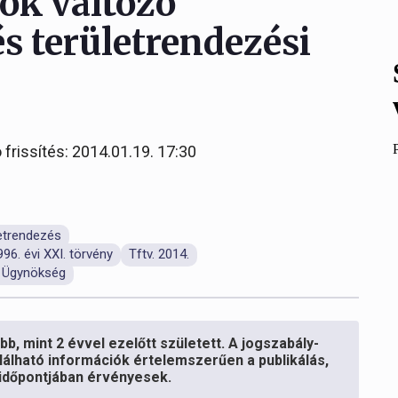
ok változó
 és területrendezési
 frissítés: 2014.01.19. 17:30
etrendezés
96. évi XXI. törvény
Tftv. 2014.
i Ügynökség
b, mint 2 évvel ezelőtt született. A jogszabály-
lálható információk értelemszerűen a publikálás,
s időpontjában érvényesek.