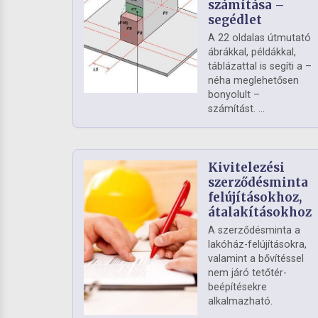
számítása –
segédlet
A 22 oldalas útmutató
ábrákkal, példákkal,
táblázattal is segíti a –
néha meglehetősen
bonyolult –
számítást. ...
Kivitelezési
szerződésminta
felújításokhoz,
átalakításokhoz
A szerződésminta a
lakóház-felújításokra,
valamint a bővítéssel
nem járó tetőtér-
beépítésekre
alkalmazható.