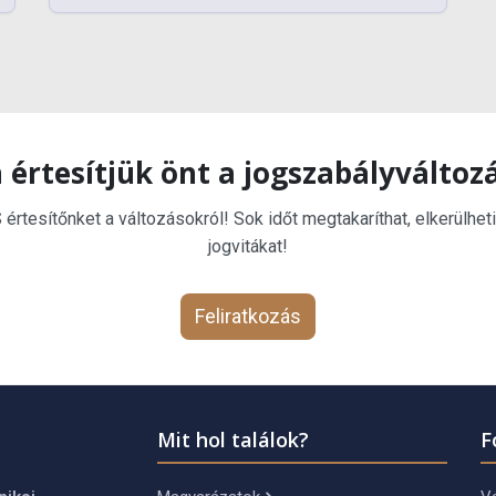
 értesítjük önt a jogszabályváltoz
rtesítőnket a változásokról! Sok időt megtakaríthat, elkerülheti
jogvitákat!
Feliratkozás
Mit hol találok?
F