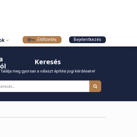
Előfizetés
Bejelentkezés
sok
a
Keresés
ól
Találja meg gyorsan a választ építési jogi kérdéseire!