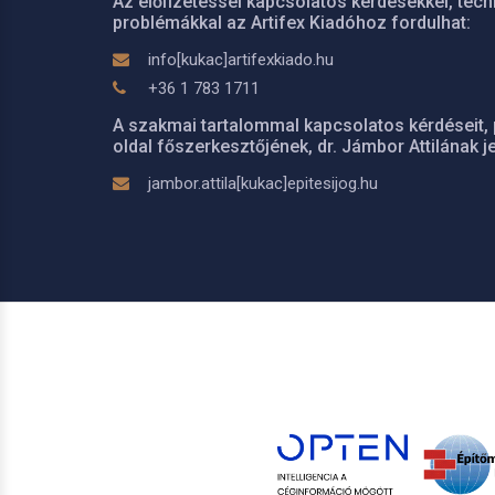
Az előfizetéssel kapcsolatos kérdésekkel, tech
problémákkal az Artifex Kiadóhoz fordulhat:
info[kukac]artifexkiado.hu
+36 1 783 1711
A szakmai tartalommal kapcsolatos kérdéseit, 
oldal főszerkesztőjének, dr. Jámbor Attilának je
jambor.attila[kukac]epitesijog.hu