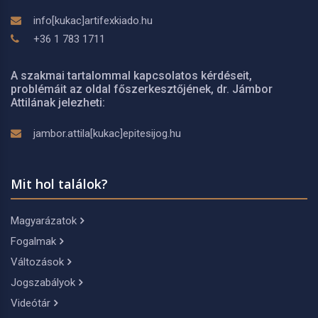
info[kukac]artifexkiado.hu
+36 1 783 1711
A szakmai tartalommal kapcsolatos kérdéseit,
problémáit az oldal főszerkesztőjének, dr. Jámbor
Attilának jelezheti:
jambor.attila[kukac]epitesijog.hu
Mit hol találok?
Magyarázatok
Fogalmak
Változások
Jogszabályok
Videótár