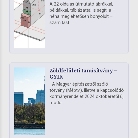
A 22 oldalas útmutató ábrákkal,
példákkal, táblázattal is segíti a –
néha meglehetősen bonyolult –
számítást. ...
Zöldfelületi tanúsítvány –
GYIK
A Magyar építészetről szóló
törvény (Méptv.), illetve a kapcsolódó
kormányrendelet 2024 októberétől új
módo...