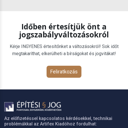
Időben értesítjük önt a
jogszabályváltozásokról
Kérje INGYENES értesítőnket a változásokról! Sok időt
megtakaríthat, elkerülheti a bírságokat és jogvitákat!
Feliratkozás
Az előfizetéssel kapcsolatos kérdésekkel, technikai
problémákkal az Artifex Kiadóhoz fordulhat: