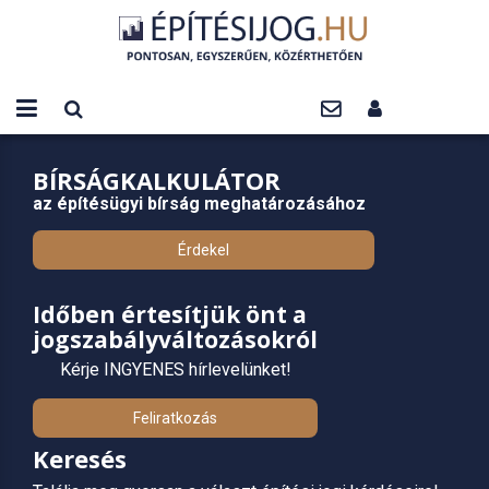
BÍRSÁGKALKULÁTOR
az építésügyi bírság meghatározásához
Érdekel
Időben értesítjük önt a
jogszabályváltozásokról
Kérje INGYENES hírlevelünket!
Feliratkozás
Keresés