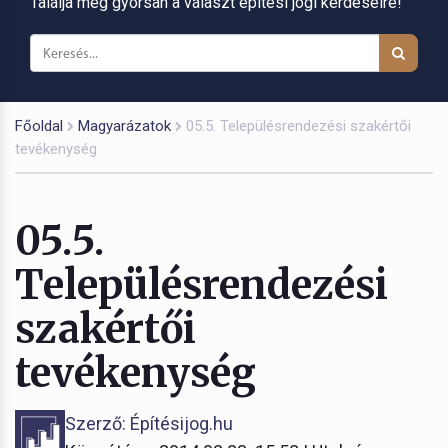
Találja meg gyorsan a választ építési jogi kérdéseire!
Főoldal
Magyarázatok
05.5. Településrendezési szakértői
tevékenység
05.5.
Településrendezési
szakértői
tevékenység
Szerző: Építésijog.hu