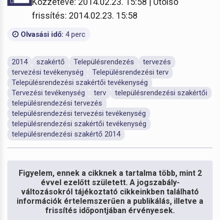
Közzétéve: 2014.02.23. 15:58 | Utolsó
frissítés: 2014.02.23. 15:58
Olvasási idő:
4 perc
2014
szakértő
Településrendezés
tervezés
tervezési tevékenység
Településrendezési terv
Településrendezési szakértői tevékenység
Tervezési tevékenység
terv
településrendezési szakértői
településrendezési tervezés
településrendezési tervezési tevékenység
településrendezési szakértői tevékenység
településrendezési szakértő 2014
Figyelem, ennek a cikknek a tartalma több, mint 2
évvel ezelőtt született. A jogszabály-
változásokról tájékoztató cikkeinkben található
információk értelemszerűen a publikálás, illetve a
frissítés időpontjában érvényesek.