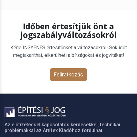
Időben értesítjük önt a
jogszabályváltozásokról
Kérje INGYENES értesítőnket a változásokról! Sok időt
megtakaríthat, elkerülheti a bírságokat és jogvitákat!
Feliratkozás
Az előfizetéssel kapcsolatos kérdésekkel, technikai
problémákkal az Artifex Kiadóhoz fordulhat: