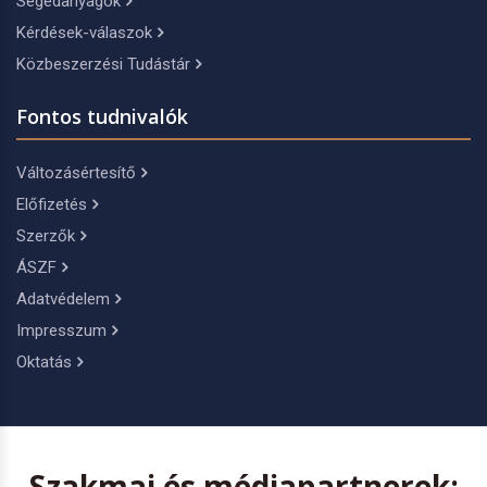
Segédanyagok
Kérdések-válaszok
Közbeszerzési Tudástár
Fontos tudnivalók
Változásértesítő
Előfizetés
Szerzők
ÁSZF
Adatvédelem
Impresszum
Oktatás
Szakmai és médiapartnerek: