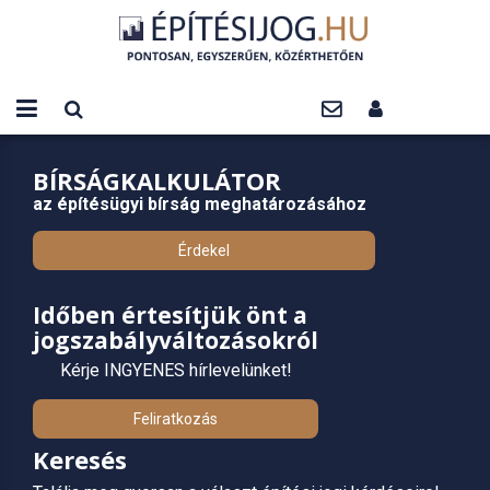
BÍRSÁGKALKULÁTOR
az építésügyi bírság meghatározásához
Érdekel
Időben értesítjük önt a
jogszabályváltozásokról
Kérje INGYENES hírlevelünket!
Feliratkozás
Keresés