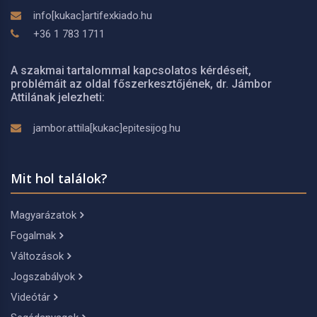
info[kukac]artifexkiado.hu
+36 1 783 1711
A szakmai tartalommal kapcsolatos kérdéseit,
problémáit az oldal főszerkesztőjének, dr. Jámbor
Attilának jelezheti:
jambor.attila[kukac]epitesijog.hu
Mit hol találok?
Magyarázatok
Fogalmak
Változások
Jogszabályok
Videótár