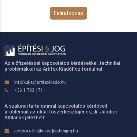
Feliratkozás
Az előfizetéssel kapcsolatos kérdésekkel, technikai
problémákkal az Artifex Kiadóhoz fordulhat:
info[kukac]artifexkiado.hu
+36 1 783 1711
A szakmai tartalommal kapcsolatos kérdéseit,
problémáit az oldal főszerkesztőjének, dr. Jámbor
Attilának jelezheti:
jambor.attila[kukac]epitesijog.hu