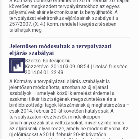
A Kormány döntése értelmében 2014. február 20. napját
követően megkezdett tervpályázatokhoz az egyes
pályaművek akár elektronikusan is benyújthatók. A
tervpályázat elektronikus eljárásainak szabályait a
257/2007. (X. 4.) Korm. rendelet kiegészítésében
találhatjuk meg.
Jelentősen módosultak a tervpályázati
eljárás szabályai
Szerző: Építésijog.hu
Közzétéve: 2014.03.09. 08:54 | Utolsó frissítés:
2014.04.01. 22:48
A Kormány a tervpályázati eljárás szabályait is
jelentősen módosította, azonban az új eljárási
szabályok – amelyek közül kiemelést érdemel a
szakmai titkár tisztségének megszüntetése és a
bírálóbizottsági tagok létszámának új meghatározása –
csak 2014. február 20-át követően hatályosak. A
tervpályázaton résztvevők mindenképpen
tanulmányozzák át a változásokat, mivel szinte nincs
az eljárásnak olyan része, amely ne módosult volna. Az
új előírásokat a 2014. február 20-át követően