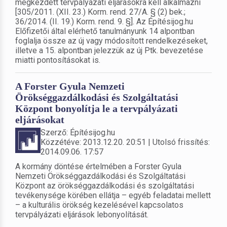
megkezdett tervpályázati eljárásokra kell alkalmazni
[305/2011. (XII. 23.) Korm. rend. 27/A. § (2) bek.;
36/2014. (II. 19.) Korm. rend. 9. §]. Az Építésijog.hu
Előfizetői által elérhető tanulmányunk 14 alpontban
foglalja össze az új vagy módosított rendelkezéseket,
illetve a 15. alpontban jelezzük az új Ptk. bevezetése
miatti pontosításokat is.
A Forster Gyula Nemzeti
Örökséggazdálkodási és Szolgáltatási
Központ bonyolítja le a tervpályázati
eljárásokat
Szerző: Építésijog.hu
Közzétéve: 2013.12.20. 20:51 | Utolsó frissítés:
2014.09.06. 17:57
A kormány döntése értelmében a Forster Gyula
Nemzeti Örökséggazdálkodási és Szolgáltatási
Központ az örökséggazdálkodási és szolgáltatási
tevékenysége körében ellátja – egyéb feladatai mellett
– a kulturális örökség kezelésével kapcsolatos
tervpályázati eljárások lebonyolítását.