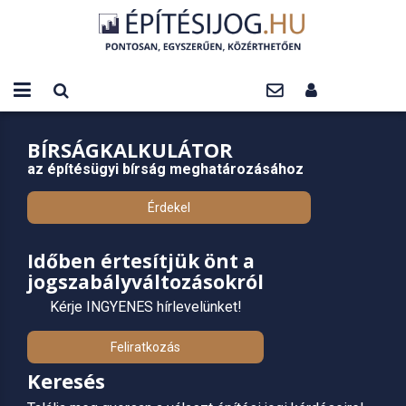
BÍRSÁGKALKULÁTOR
az építésügyi bírság meghatározásához
Érdekel
Időben értesítjük önt a
jogszabályváltozásokról
Kérje INGYENES hírlevelünket!
Feliratkozás
Keresés