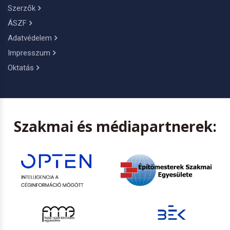
Szerzők
ÁSZF
Adatvédelem
Impresszum
Oktatás
Szakmai és médiapartnerek: