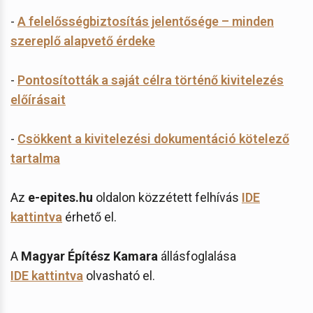
-
A felelősségbiztosítás jelentősége – minden
szereplő alapvető érdeke
-
Pontosították a saját célra történő kivitelezés
előírásait
-
Csökkent a kivitelezési dokumentáció kötelező
tartalma
Az
e-epites.hu
oldalon közzétett felhívás
IDE
kattintva
érhető el.
A
Magyar Építész Kamara
állásfoglalása
IDE kattintva
olvasható el.