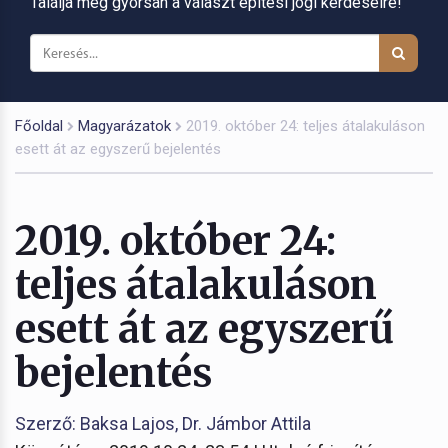
Találja meg gyorsan a választ építési jogi kérdéseire!
Főoldal
Magyarázatok
2019. október 24: teljes átalakuláson
esett át az egyszerű bejelentés
2019. október 24:
teljes átalakuláson
esett át az egyszerű
bejelentés
Szerző: Baksa Lajos, Dr. Jámbor Attila