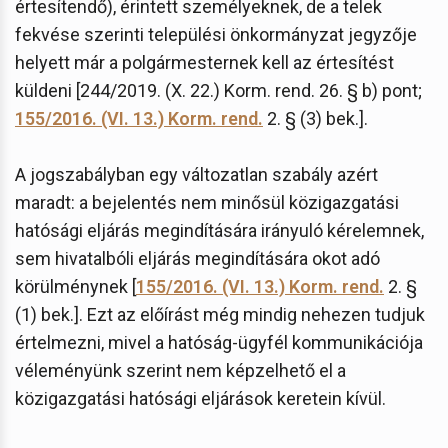
értesítendő), érintett személyeknek, de a telek
fekvése szerinti települési önkormányzat jegyzője
helyett már a polgármesternek kell az értesítést
küldeni [244/2019. (X. 22.) Korm. rend. 26. § b) pont;
155/2016. (VI. 13.) Korm. rend.
2. § (3) bek.].
A jogszabályban egy változatlan szabály azért
maradt: a bejelentés nem minősül közigazgatási
hatósági eljárás megindítására irányuló kérelemnek,
sem hivatalbóli eljárás megindítására okot adó
körülménynek [
155/2016. (VI. 13.) Korm. rend.
2. §
(1) bek.]. Ezt az előírást még mindig nehezen tudjuk
értelmezni, mivel a hatóság-ügyfél kommunikációja
véleményünk szerint nem képzelhető el a
közigazgatási hatósági eljárások keretein kívül.