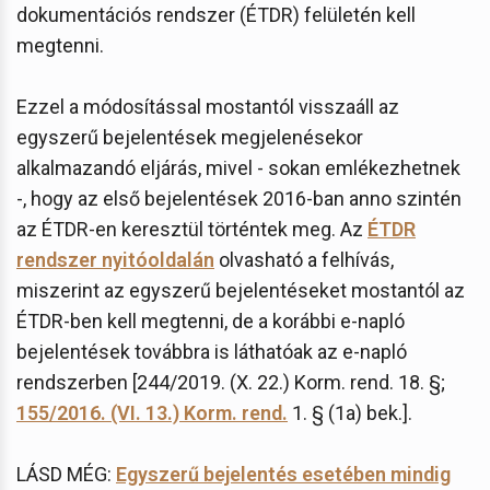
dokumentációs rendszer (ÉTDR) felületén kell
megtenni.
Ezzel a módosítással mostantól visszaáll az
egyszerű bejelentések megjelenésekor
alkalmazandó eljárás, mivel - sokan emlékezhetnek
-, hogy az első bejelentések 2016-ban anno szintén
az ÉTDR-en keresztül történtek meg. Az
ÉTDR
rendszer nyitóoldalán
olvasható a felhívás,
miszerint az egyszerű bejelentéseket mostantól az
ÉTDR-ben kell megtenni, de a korábbi e-napló
bejelentések továbbra is láthatóak az e-napló
rendszerben [244/2019. (X. 22.) Korm. rend. 18. §;
155/2016. (VI. 13.) Korm. rend.
1. § (1a) bek.].
LÁSD MÉG:
Egyszerű bejelentés esetében mindig