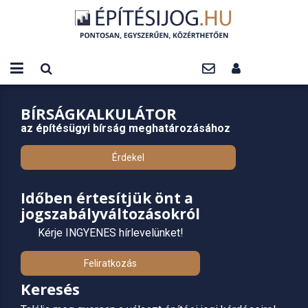
BÍRSÁGKALKULÁTOR
az építésügyi bírság meghatározásához
Érdekel
Időben értesítjük önt a
jogszabályváltozásokról
Kérje INGYENES hírlevelünket!
Feliratkozás
Keresés