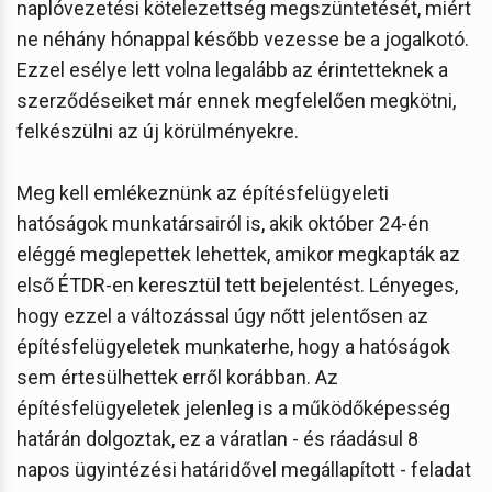
naplóvezetési kötelezettség megszüntetését, miért
ne néhány hónappal később vezesse be a jogalkotó.
Ezzel esélye lett volna legalább az érintetteknek a
szerződéseiket már ennek megfelelően megkötni,
felkészülni az új körülményekre.
Meg kell emlékeznünk az építésfelügyeleti
hatóságok munkatársairól is, akik október 24-én
eléggé meglepettek lehettek, amikor megkapták az
első ÉTDR-en keresztül tett bejelentést. Lényeges,
hogy ezzel a változással úgy nőtt jelentősen az
építésfelügyeletek munkaterhe, hogy a hatóságok
sem értesülhettek erről korábban. Az
építésfelügyeletek jelenleg is a működőképesség
határán dolgoztak, ez a váratlan - és ráadásul 8
napos ügyintézési határidővel megállapított - feladat