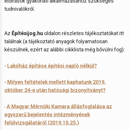
előírások gyakorlati alkalmazásához szükséges
tudnivalókról.
Az
Építésijog.hu
oldalon részletes tájékoztatókat itt
találnak (a tájékoztató anyagok folyamatosan
készülnek, ezért az alábbi cikklista még bővülni fog):
-
Lakóház építése építési napló nélkül?
-
Milyen feltételek mellett kaphatunk 2019.
október 24-e után hatósági bizonyítványt?
A Magyar Mérnöki Kamara állásfoglalása az
-
egyszerű bejelentés intézményének
felülvizsgálatáról (2019.10.25.)