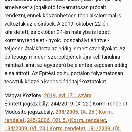
amelyeket a jogalkotó folyamatosan próbált
rendezni, ennek köszönhetően több alkalommal is
változtak az előírások. A 2019. október 22-én
kihirdetett, és október 24-én hatályba is lépett
kormányrendelet - nyolc jogszabályt érintve -
teljesen átalakította az eddig ismert szabályokat. Az
építésügy minden szereplőjének újra kell tanulnia
mindazt, amit az egyszerű bejelentés kapcsán eddig
elsajátított. Az Építésijog.hu portálon folyamatosan
tesszük közzé a kapcsolódó tájékoztatókat.
Magyar Közlöny:
2019. évi 171. szám
Érintett jogszabály: 244/2019. (X. 22.) Korm. rendelet
Módosító jogszabály:
238/2005. (X. 25.) Korm.
rendelet
,
245/2006. (XII. 5.) Korm. rendelet
,
134/2009. (VI. 23.) Korm. rendelet
,
191/2009. (IX.