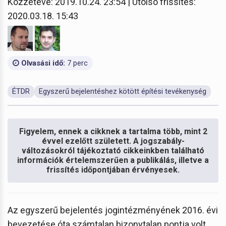
Közzétéve: 2019.10.24. 23:54 | Utolsó frissítés:
2020.03.18. 15:43
Olvasási idő:
7 perc
ÉTDR
Egyszerű bejelentéshez kötött építési tevékenység
Figyelem, ennek a cikknek a tartalma több, mint 2
évvel ezelőtt született. A jogszabály-
változásokról tájékoztató cikkeinkben található
információk értelemszerűen a publikálás, illetve a
frissítés időpontjában érvényesek.
Az egyszerű bejelentés jogintézményének 2016. évi
bevezetése óta számtalan bizonytalan pontja volt,