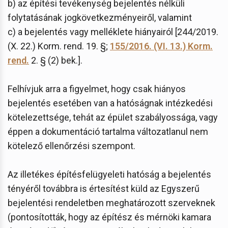
b) az építési tevékenység bejelentés nélküli
folytatásának jogkövetkezményeiről, valamint
c) a bejelentés vagy melléklete hiányairól [244/2019.
(X. 22.) Korm. rend. 19. §;
155/2016. (VI. 13.) Korm.
rend.
2. § (2) bek.].
Felhívjuk arra a figyelmet, hogy csak hiányos
bejelentés esetében van a hatóságnak intézkedési
kötelezettsége, tehát az épület szabályossága, vagy
éppen a dokumentáció tartalma változatlanul nem
kötelező ellenőrzési szempont.
Az illetékes építésfelügyeleti hatóság a bejelentés
tényéről továbbra is értesítést küld az Egyszerű
bejelentési rendeletben meghatározott szerveknek
(pontosították, hogy az építész és mérnöki kamara