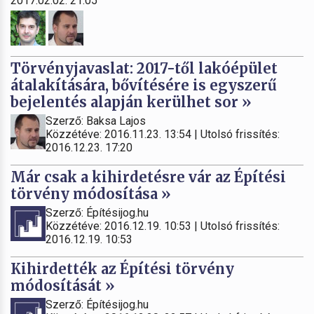
2017.02.02. 21:05
Törvényjavaslat: 2017-től lakóépület
átalakítására, bővítésére is egyszerű
bejelentés alapján kerülhet sor »
Szerző: Baksa Lajos
Közzétéve: 2016.11.23. 13:54 | Utolsó frissítés:
2016.12.23. 17:20
Már csak a kihirdetésre vár az Építési
törvény módosítása »
Szerző: Építésijog.hu
Közzétéve: 2016.12.19. 10:53 | Utolsó frissítés:
2016.12.19. 10:53
Kihirdették az Építési törvény
módosítását »
Szerző: Építésijog.hu