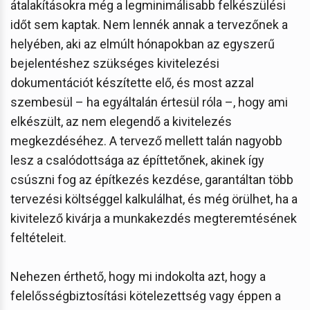
átalakításokra még a legminimálisabb felkészülési
időt sem kaptak. Nem lennék annak a tervezőnek a
helyében, aki az elmúlt hónapokban az egyszerű
bejelentéshez szükséges kivitelezési
dokumentációt készítette elő, és most azzal
szembesül – ha egyáltalán értesül róla –, hogy ami
elkészült, az nem elegendő a kivitelezés
megkezdéséhez. A tervező mellett talán nagyobb
lesz a csalódottsága az építtetőnek, akinek így
csúszni fog az építkezés kezdése, garantáltan több
tervezési költséggel kalkulálhat, és még örülhet, ha a
kivitelező kivárja a munkakezdés megteremtésének
feltételeit.
Nehezen érthető, hogy mi indokolta azt, hogy a
felelősségbiztosítási kötelezettség vagy éppen a