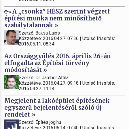
A „csonka” HÉSZ szerint végzett
építési munka nem minősíthető
szabálytalannak »
Szerző: Baksa Lajos
Közzétéve: 2016.04.27. 07:36 | Utolsó frissítés:
2016.05.11. 08:34
Az Országgyűlés 2016. április 26-án
elfogadta az Építési törvény
módosítását »
Szerző: Dr. Jámbor Attila
Közzétéve: 2016.04.27. 09:18 | Utolsó frissítés:
2016.04.27. 11:14
Megjelent a lakóépület építésének
egyszerű bejelentéséről szóló új
rendelet »
Szerző: Építésijog.hu
Közzétéve: 2016.06.14. 07:40 | Utolsó frissítés: