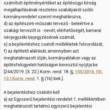
számított építményértéket az építésügyi bírság
megállapításának részletes szabályairól szóló
kormányrendelet szerint meghatározva,
d) az építészeti-műszaki tervező - beleértve a
szakági tervezőt is - nevét, elérhetőségét, kamarai
névjegyzéki bejegyzésének számát,
e) a bejelentéshez csatolt mellékletek felsorolását,
f) az építtető aláírását, amennyiben azt
meghatalmazott útján, kormányablakon vagy az
építésfelügyeleti hatóságon keresztül nyújtja be
[244/2019. (X. 22.) Korm. rend. 18. §;
155/2016. (VI.
13.) Korm. rend.
1. § (1b) bek.].
A bejelentéshez csatolni kell
a) az Egyszerű bejelentési rendelet 1. mellékletében
meghatározott tartalmú egyszerű bejelentési