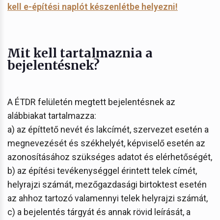
kell e-építési naplót készenlétbe helyezni!
Mit kell tartalmaznia a
bejelentésnek?
A ÉTDR felületén megtett bejelentésnek az
alábbiakat tartalmazza:
a) az építtető nevét és lakcímét, szervezet esetén a
megnevezését és székhelyét, képviselő esetén az
azonosításához szükséges adatot és elérhetőségét,
b) az építési tevékenységgel érintett telek címét,
helyrajzi számát, mezőgazdasági birtoktest esetén
az ahhoz tartozó valamennyi telek helyrajzi számát,
c) a bejelentés tárgyát és annak rövid leírását, a