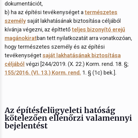
dokumentációt,
b) ha az építési tevékenységet a
természetes
személy
saját lakhatásának biztosítása céljából
kívánja végezni, az építtető
teljes bizonyító erejű
magánokirat
ban tett nyilatkozatát arra vonatkozóan,
hogy természetes személy és az építési
tevékenységet
saját lakhatásának biztosítása
céljából
végzi [244/2019. (X. 22.) Korm. rend. 18. §;
155/2016. (VI. 13.) Korm. rend.
1. § (1c) bek.].
Az építésfelügyeleti hatóság
kötelezően ellenőrzi valamennyi
bejelentést