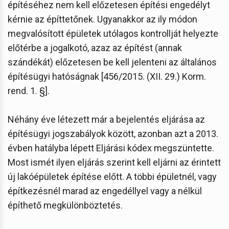
építéséhez nem kell előzetesen építési engedélyt
kérnie az építtetőnek. Ugyanakkor az ily módon
megvalósított épületek utólagos kontrollját helyezte
előtérbe a jogalkotó, azaz az építést (annak
szándékát) előzetesen be kell jelenteni az általános
építésügyi hatóságnak [456/2015. (XII. 29.) Korm.
rend. 1. §].
Néhány éve létezett már a bejelentés eljárása az
építésügyi jogszabályok között, azonban azt a 2013.
évben hatályba lépett Eljárási kódex megszüntette.
Most ismét ilyen eljárás szerint kell eljárni az érintett
új lakóépületek építése előtt. A többi épületnél, vagy
építkezésnél marad az engedéllyel vagy a nélkül
építhető megkülönböztetés.