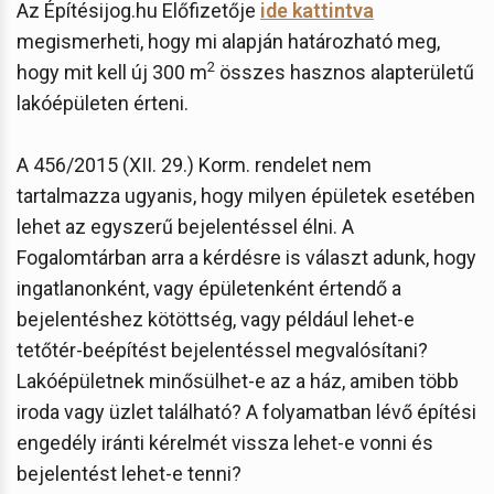
Az Építésijog.hu Előfizetője
ide kattintva
megismerheti, hogy mi alapján határozható meg,
2
hogy mit kell új 300 m
összes hasznos alapterületű
lakóépületen érteni.
A 456/2015 (XII. 29.) Korm. rendelet nem
tartalmazza ugyanis, hogy milyen épületek esetében
lehet az egyszerű bejelentéssel élni. A
Fogalomtárban arra a kérdésre is választ adunk, hogy
ingatlanonként, vagy épületenként értendő a
bejelentéshez kötöttség, vagy például lehet-e
tetőtér-beépítést bejelentéssel megvalósítani?
Lakóépületnek minősülhet-e az a ház, amiben több
iroda vagy üzlet található? A folyamatban lévő építési
engedély iránti kérelmét vissza lehet-e vonni és
bejelentést lehet-e tenni?