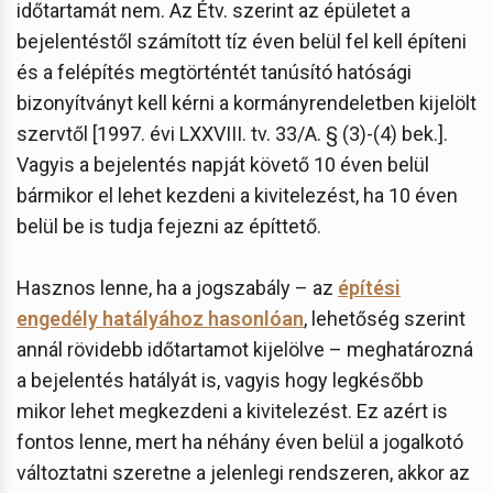
időtartamát nem. Az Étv. szerint az épületet a
bejelentéstől számított tíz éven belül fel kell építeni
és a felépítés megtörténtét tanúsító hatósági
bizonyítványt kell kérni a kormányrendeletben kijelölt
szervtől [1997. évi LXXVIII. tv. 33/A. § (3)-(4) bek.].
Vagyis a bejelentés napját követő 10 éven belül
bármikor el lehet kezdeni a kivitelezést, ha 10 éven
belül be is tudja fejezni az építtető.
Hasznos lenne, ha a jogszabály – az
építési
engedély hatályához hasonlóan
, lehetőség szerint
annál rövidebb időtartamot kijelölve – meghatározná
a bejelentés hatályát is, vagyis hogy legkésőbb
mikor lehet megkezdeni a kivitelezést. Ez azért is
fontos lenne, mert ha néhány éven belül a jogalkotó
változtatni szeretne a jelenlegi rendszeren, akkor az