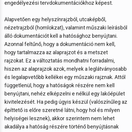
engedélyezési tervdokumentációkhoz képest.
Alapvetően egy helyszínrajzból, utcaképből,
nézetrajzból (homlokzat), valamint műszaki leírásból
álló dokumentációt kell a hatósághoz benyújtani.
Azonnal feltűnő, hogy a dokumentáció nem kell,
hogy tartalmazza az alaprajzot és a metszet
rajzokat. Ez a változtatás mondhatni forradalmi,
hiszen az alaprajzok azok, melyek a leglátványosabb
és legalapvetőbb kellékei egy műszaki rajznak. Attól
függetlenül, hogy a hatóságok részére nem kell
benyújtani, nehéz elképzelni e nélkül egy lakóépület
kivitelezését. Ha pedig úgyis készül (valószínűleg az
építtető is előre szeretné látni, hogy hol és milyen
helyiségei lesznek), akkor szerintem nem lehet
akadálya a hatóság részére történő benyújtásnak