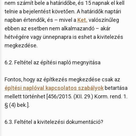
nem számít bele a határidőbe, és 15 napnak el kell
telnie a bejelentést követően. A határidők naptári
napban értendők, és – mivel a
Ket.
valószínűleg
ebben az esetben nem alkalmazandó – akár
hétvégére vagy ünnepnapra is eshet a kivitelezés
megkezdése.
6.2. Feltétel az építési napló megnyitása
Fontos, hogy az építkezés megkezdése csak az
építési naplóval kapcsolatos szabályok
betartása
mellett történhet [456/2015. (XII. 29.) Korm. rend. 1.
§ (4) bek.].
6.3. Feltétel a kivitelezési dokumentáció?