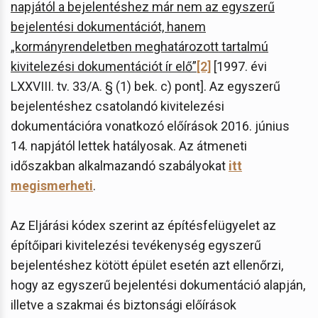
napjától a bejelentéshez már nem az egyszerű
bejelentési dokumentációt, hanem
„kormányrendeletben meghatározott tartalmú
kivitelezési dokumentációt ír elő”
[2]
[1997. évi
LXXVIII. tv. 33/A. § (1) bek. c) pont]. Az egyszerű
bejelentéshez csatolandó kivitelezési
dokumentációra vonatkozó előírások 2016. június
14. napjától lettek hatályosak. Az átmeneti
időszakban alkalmazandó szabályokat
itt
megismerheti
.
Az Eljárási kódex szerint az építésfelügyelet az
építőipari kivitelezési tevékenység egyszerű
bejelentéshez kötött épület esetén azt ellenőrzi,
hogy az egyszerű bejelentési dokumentáció alapján,
illetve a szakmai és biztonsági előírások