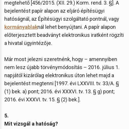
megtehető [456/2015. (XII. 29.) Korm. rend. 3. §]. A
bejelentést papír alapon az eljáró építésügyi
hatóságnál, az Építésügyi szolgáltató pontnál, vagy
kormányablak
nál lehet benyújtani. A papír alapon
előterjesztett beadványt elektronikus iratként rögzíti
a hivatal ügyintézője.
Már most jelezni szeretnénk, hogy – amennyiben
nem lesz újabb törvénymódosítás – 2016. július 1.
napjától kizárólag elektronikus úton lehet majd a
bejelentést megtenni [1997. évi LXXVIII. tv. 33/A. §
(1) bek. a) pont; 2016. évi XXXVI. tv. 13. § g) pont;
2016. évi XXXVI. tv. 15. § (2) bek.].
5.
Mit vizsgál a hatóság?