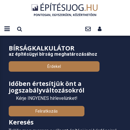
BÍRSÁGKALKULÁTOR
az építésügyi bírság meghatározásához
Érdekel
Időben értesítjük önt a
jogszabályváltozásokról
Kérje INGYENES hírlevelünket!
Feliratkozás
Keresés