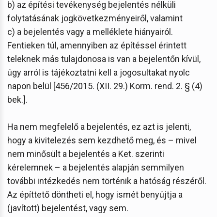
b) az építési tevékenység bejelentés nélküli
folytatásának jogkövetkezményeiről, valamint
c) a bejelentés vagy a melléklete hiányairól.
Fentieken túl, amennyiben az építéssel érintett
teleknek más tulajdonosa is van a bejelentőn kívül,
úgy arról is tájékoztatni kell a jogosultakat nyolc
napon belül [456/2015. (XII. 29.) Korm. rend. 2. § (4)
bek.].
Ha nem megfelelő a bejelentés, ez azt is jelenti,
hogy a kivitelezés sem kezdhető meg, és – mivel
nem minősült a bejelentés a Ket. szerinti
kérelemnek – a bejelentés alapján semmilyen
további intézkedés nem történik a hatóság részéről.
Az építtető döntheti el, hogy ismét benyújtja a
(javított) bejelentést, vagy sem.