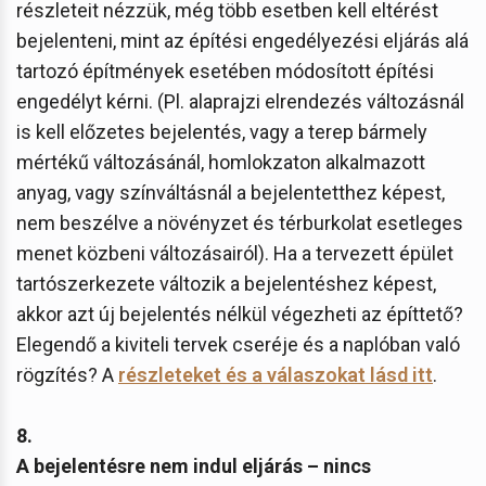
részleteit nézzük, még több esetben kell eltérést
bejelenteni, mint az építési engedélyezési eljárás alá
tartozó építmények esetében módosított építési
engedélyt kérni. (Pl. alaprajzi elrendezés változásnál
is kell előzetes bejelentés, vagy a terep bármely
mértékű változásánál, homlokzaton alkalmazott
anyag, vagy színváltásnál a bejelentetthez képest,
nem beszélve a növényzet és térburkolat esetleges
menet közbeni változásairól). Ha a tervezett épület
tartószerkezete változik a bejelentéshez képest,
akkor azt új bejelentés nélkül végezheti az építtető?
Elegendő a kiviteli tervek cseréje és a naplóban való
rögzítés? A
részleteket és a válaszokat lásd itt
.
8.
A bejelentésre nem indul eljárás – nincs