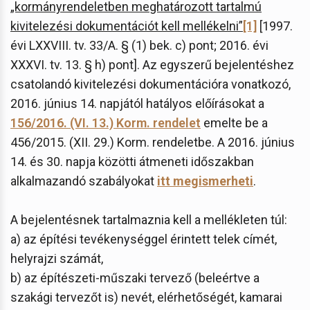
„kormányrendeletben meghatározott tartalmú
kivitelezési dokumentációt kell mellékelni”
[1]
[1997.
évi LXXVIII. tv. 33/A. § (1) bek. c) pont; 2016. évi
XXXVI. tv. 13. § h) pont]. Az egyszerű bejelentéshez
csatolandó kivitelezési dokumentációra vonatkozó,
2016. június 14. napjától hatályos előírásokat a
156/2016. (VI. 13.) Korm. rendelet
emelte be a
456/2015. (XII. 29.) Korm. rendeletbe. A 2016. június
14. és 30. napja közötti átmeneti időszakban
alkalmazandó szabályokat
itt megismerheti
.
A bejelentésnek tartalmaznia kell a mellékleten túl:
a) az építési tevékenységgel érintett telek címét,
helyrajzi számát,
b) az építészeti-műszaki tervező (beleértve a
szakági tervezőt is) nevét, elérhetőségét, kamarai