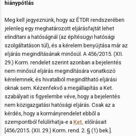
hiánypótlás
Meg kell jegyeznünk, hogy az ÉTDR rendszerében
jelenleg egy meghatározott eljárásfajtát lehet
elindítani a hatóságnál (az építésügyi hatósági
szolgáltatáson túl), és a kérelem benyújtása már az
eljárás megindításának minősül. A 456/2015. (XII.
29.) Korm. rendelet szerint azonban a bejelentés
nem minősül eljárás megindítására vonatkozó
kérelemnek, és hivatalból megindítható eljárási
oknak sem. Kézenfekvő a megállapítás a Ket.
szabályait is figyelembe véve, hogy a bejelentés
nem közigazgatási hatósági eljárás. Csak az a
kérdés, hogy a kormányrendelet ebből a
szempontból felülírhatja-e a
Ket.
előírásait
[456/2015. (XII. 29.) Korm. rend. 2. § (1) bek.].