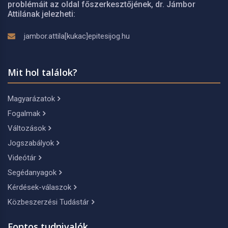
problémáit az oldal főszerkesztőjének, dr. Jámbor
Attilának jelezheti:
jambor.attila[kukac]epitesijog.hu
Mit hol találok?
Magyarázatok
Fogalmak
Változások
Jogszabályok
Videótár
Segédanyagok
Kérdések-válaszok
Közbeszerzési Tudástár
Fontos tudnivalók