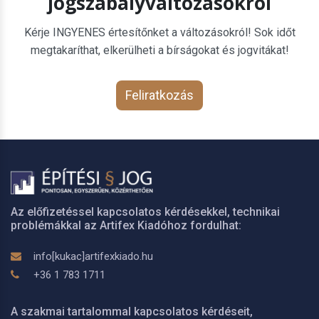
jogszabályváltozásokról
Kérje INGYENES értesítőnket a változásokról! Sok időt
megtakaríthat, elkerülheti a bírságokat és jogvitákat!
Feliratkozás
Az előfizetéssel kapcsolatos kérdésekkel, technikai
problémákkal az Artifex Kiadóhoz fordulhat:
info[kukac]artifexkiado.hu
+36 1 783 1711
A szakmai tartalommal kapcsolatos kérdéseit,