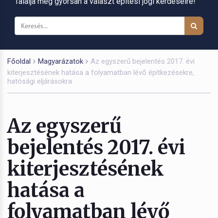
Találja meg gyorsan a választ építési jogi kérdéseire!
Főoldal
Magyarázatok
Az egyszerű bejelentés 2017. évi
kiterjesztésének hatása a folyamatban lévő építkezésekre,
hatósági eljárásokra
Az egyszerű
bejelentés 2017. évi
kiterjesztésének
hatása a
folyamatban lévő