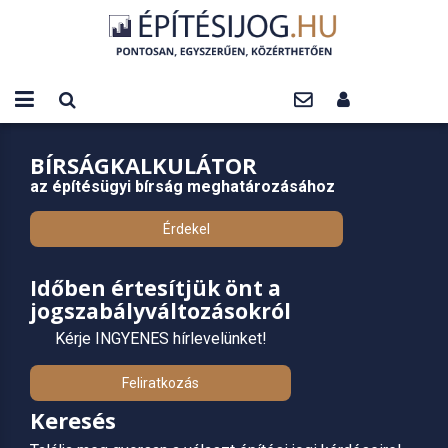
BÍRSÁGKALKULÁTOR
az építésügyi bírság meghatározásához
Érdekel
Időben értesítjük önt a
jogszabályváltozásokról
Kérje INGYENES hírlevelünket!
Feliratkozás
Keresés