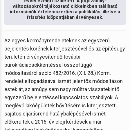
évvel ezelőtt született. A jogszabály-
változásokról tájékoztató cikkeinkben található
információk értelemszerűen a publikálás, illetve a
frissítés időpontjában érvényesek.
Az egyes kormányrendeleteknek az egyszerű
bejelentés körének kiterjesztésével és az építésügy
területén érvényesítendő további
bürokráciacsökkentéssel összefüggő
módosításáról szóló 482/2016. (XII. 28.) Korm.
rendelet elfogadásával ismét jelentős módosításon
estek át, az amúgy sem nagy múltra visszatekintő
egyszerű bejelentéssel kapcsolatos szabályok. A
meglévő lakóépületek bővítésére is kiterjesztett
sajátos eljárásrend hatálybalépésével ismét
előkerültek a 2016. év eleji kérdések a már
folyamatban lévő építésekkel kapcsolatban.