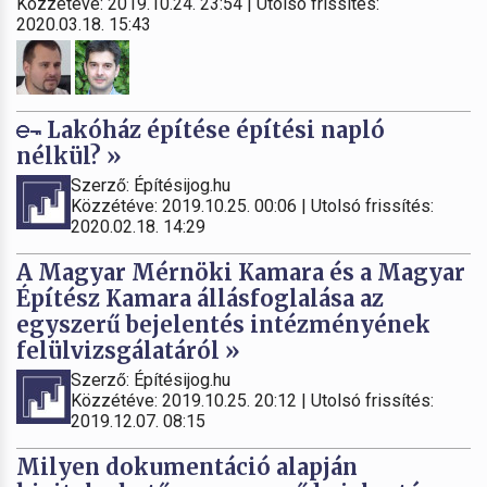
Közzétéve: 2019.10.24. 23:54 | Utolsó frissítés:
2020.03.18. 15:43
Lakóház építése építési napló
nélkül? »
Szerző: Építésijog.hu
Közzétéve: 2019.10.25. 00:06 | Utolsó frissítés:
2020.02.18. 14:29
A Magyar Mérnöki Kamara és a Magyar
Építész Kamara állásfoglalása az
egyszerű bejelentés intézményének
felülvizsgálatáról »
Szerző: Építésijog.hu
Közzétéve: 2019.10.25. 20:12 | Utolsó frissítés:
2019.12.07. 08:15
Milyen dokumentáció alapján