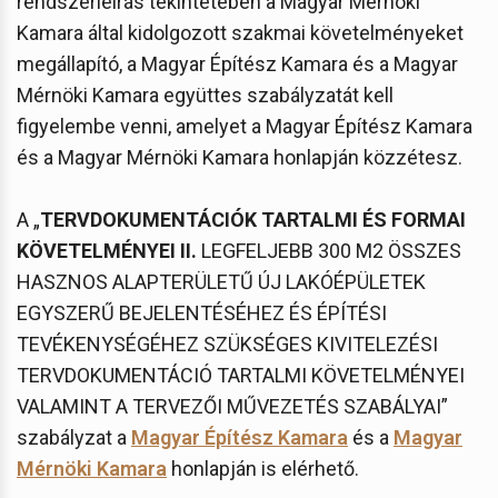
rendszerleírás tekintetében a Magyar Mérnöki
Kamara által kidolgozott szakmai követelményeket
megállapító, a Magyar Építész Kamara és a Magyar
Mérnöki Kamara együttes szabályzatát kell
figyelembe venni, amelyet a Magyar Építész Kamara
és a Magyar Mérnöki Kamara honlapján közzétesz.
A „
TERVDOKUMENTÁCIÓK TARTALMI ÉS FORMAI
KÖVETELMÉNYEI II.
LEGFELJEBB 300 M2 ÖSSZES
HASZNOS ALAPTERÜLETŰ ÚJ LAKÓÉPÜLETEK
EGYSZERŰ BEJELENTÉSÉHEZ ÉS ÉPÍTÉSI
TEVÉKENYSÉGÉHEZ SZÜKSÉGES KIVITELEZÉSI
TERVDOKUMENTÁCIÓ TARTALMI KÖVETELMÉNYEI
VALAMINT A TERVEZŐI MŰVEZETÉS SZABÁLYAI”
szabályzat a
Magyar Építész Kamara
és a
Magyar
Mérnöki Kamara
honlapján is elérhető.