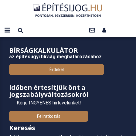
BÍRSÁGKALKULÁTOR
az építésügyi bírság meghatározásához
Érdekel
Időben értesítjük önt a
jogszabályváltozásokról
Kérje INGYENES hírlevelünket!
Feliratkozás
Keresés