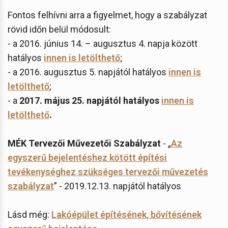
Fontos felhívni arra a figyelmet, hogy a szabályzat
rövid időn belül módosult:
- a 2016. június 14. – augusztus 4. napja között
hatályos
innen is letölthető
;
- a 2016. augusztus 5. napjától hatályos
innen is
letölthető
;
- a
2017. május 25.
napjától hatályos
innen is
letölthető
.
MÉK Tervezői Művezetői Szabályzat
- „
Az
egyszerű bejelentéshez kötött építési
tevékenységhez szükséges tervezői művezetés
szabályzat
” - 2019.12.13. napjától hatályos
Lásd még:
Lakóépület építésének, bővítésének