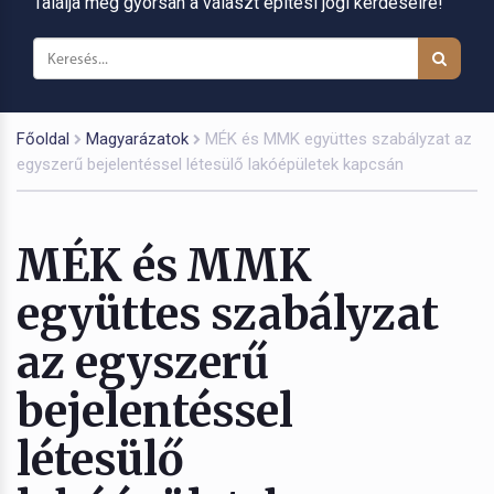
Találja meg gyorsan a választ építési jogi kérdéseire!
Főoldal
Magyarázatok
MÉK és MMK együttes szabályzat az
egyszerű bejelentéssel létesülő lakóépületek kapcsán
MÉK és MMK
együttes szabályzat
az egyszerű
bejelentéssel
létesülő