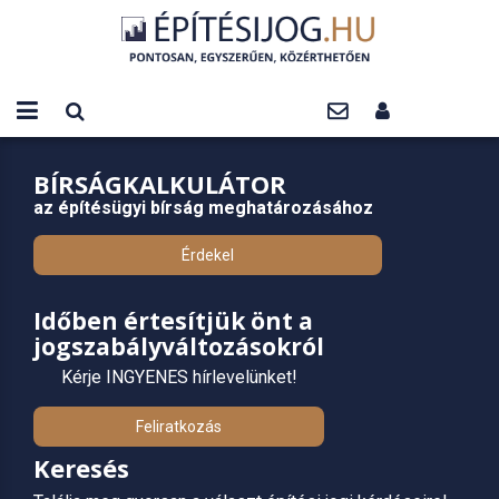
BÍRSÁGKALKULÁTOR
az építésügyi bírság meghatározásához
Érdekel
Időben értesítjük önt a
jogszabályváltozásokról
Kérje INGYENES hírlevelünket!
Feliratkozás
Keresés