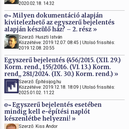
2020.02.18. 14:32
Milyen dokumentáció alapján
kivitelezhető az egyszerű bejelentés
alapján készülő ház? – 2. rész »
Szerző: Huszti István
Közzétéve: 2019.12.07. 08:45 | Utolsó frissítés:
2019.12.08. 20:55
Egyszerű bejelentés (456/2015. (XII. 29.)
Korm. rend., 155/2016. (VI. 13.) Korm.
rend,, 281/2024. (IX. 30.) Korm. rend.) »
Szerző: Építésijog.hu
Közzétéve: 2019.12.18. 18:09 | Utolsó frissítés:
2025.01.02. 11:22
Egyszerű bejelentés esetében
mindig kell e-építési naplót
készenlétbe helyezni! »
Szerző: Kiss Andor