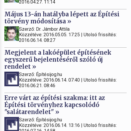
2016.04.27. 11:14
Május 13-án hatályba lépett az Építési
törvény módosítása »
Szerző: Dr. Jámbor Attila
Közzétéve: 2016.05.05. 17:25 | Utolsó frissítés:
2016.06.14. 08:27
Megjelent a lakóépület építésének
egyszerű bejelentéséről szóló új
rendelet »
Szerző: Építésijog.hu
Közzétéve: 2016.06.14. 07:40 | Utolsó frissítés:
2016.06.21. 08:46
Erre várt az építési szakma: itt az
Építési törvényhez kapcsolódó
"salátarendelet" »
Szerző: Építésijog.hu
Közzétéve: 2016.06.14. 13:16 | Utolsó frissítés:
2016.07.16. 14:58