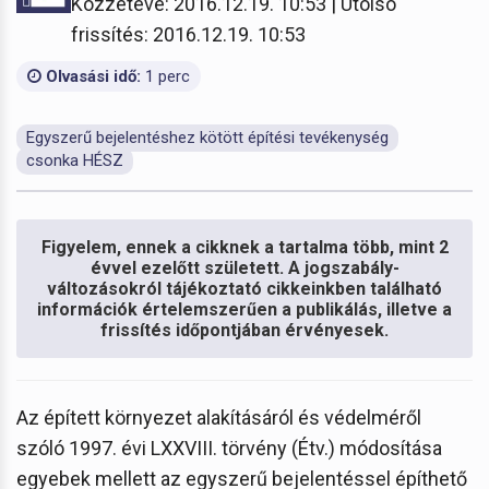
Közzétéve: 2016.12.19. 10:53 | Utolsó
frissítés: 2016.12.19. 10:53
Olvasási idő:
1 perc
Egyszerű bejelentéshez kötött építési tevékenység
csonka HÉSZ
Figyelem, ennek a cikknek a tartalma több, mint 2
évvel ezelőtt született. A jogszabály-
változásokról tájékoztató cikkeinkben található
információk értelemszerűen a publikálás, illetve a
frissítés időpontjában érvényesek.
Az épített környezet alakításáról és védelméről
szóló 1997. évi LXXVIII. törvény (Étv.) módosítása
egyebek mellett az egyszerű bejelentéssel építhető