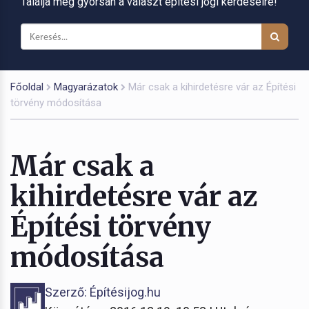
Találja meg gyorsan a választ építési jogi kérdéseire!
Főoldal
Magyarázatok
Már csak a kihirdetésre vár az Építési
törvény módosítása
Már csak a
kihirdetésre vár az
Építési törvény
módosítása
Szerző: Építésijog.hu