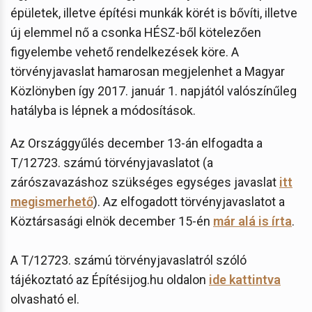
épületek, illetve építési munkák körét is bővíti, illetve
új elemmel nő a csonka HÉSZ-ből kötelezően
figyelembe vehető rendelkezések köre. A
törvényjavaslat hamarosan megjelenhet a Magyar
Közlönyben így 2017. január 1. napjától valószínűleg
hatályba is lépnek a módosítások.
Az Országgyűlés december 13-án elfogadta a
T/12723. számú törvényjavaslatot (a
zárószavazáshoz szükséges egységes javaslat
itt
megismerhető
). Az elfogadott törvényjavaslatot a
Köztársasági elnök december 15-én
már alá is írta
.
A T/12723. számú törvényjavaslatról szóló
tájékoztató az Építésijog.hu oldalon
ide kattintva
olvasható el.