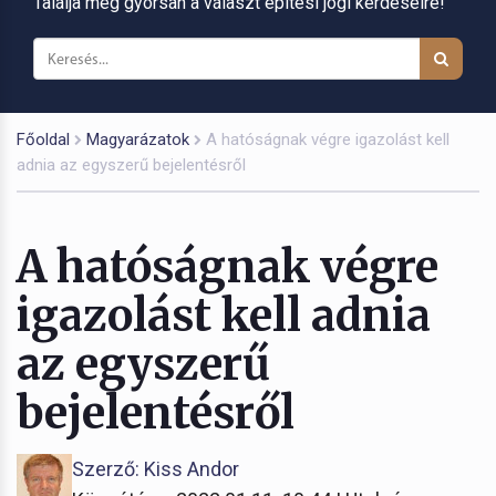
Találja meg gyorsan a választ építési jogi kérdéseire!
Főoldal
Magyarázatok
A hatóságnak végre igazolást kell
adnia az egyszerű bejelentésről
A hatóságnak végre
igazolást kell adnia
az egyszerű
bejelentésről
Szerző: Kiss Andor