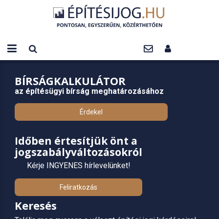
BÍRSÁGKALKULÁTOR
az építésügyi bírság meghatározásához
Érdekel
Időben értesítjük önt a
jogszabályváltozásokról
Kérje INGYENES hírlevelünket!
Feliratkozás
Keresés