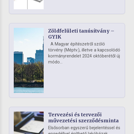
Zöldfelületi tanúsítvány –
GYIK
A Magyar építészetről szóló
törvény (Méptv.), illetve a kapcsolódó
kormányrendelet 2024 októberétől új
módo...
Tervezési és tervezői
művezetési szerződésminta
Elsősorban egyszerű bejelentéssel és
engedéllyel építhető lakóházak