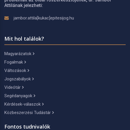
Attilának jelezheti:
jambor.attila[kukac]epitesijog.hu
Mit hol találok?
Magyarázatok
Fogalmak
Változások
Jogszabályok
Videótár
Segédanyagok
Kérdések-válaszok
Közbeszerzési Tudástár
Fontos tudnivalók