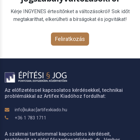
Kérje INGYENES értesítőnket a változásokról! Sok időt
megtakaríthat, elkerülheti a bírságokat és jogvitákat!
Feliratkozás
Az előfizetéssel kapcsolatos kérdésekkel, technikai
problémákkal az Artifex Kiadóhoz fordulhat:
info[kukac]artifexkiado.hu
+36 1 783 1711
A szakmai tartalommal kapcsolatos kérdéseit,
problémáit az oldal főszerkesztőjének, dr. Jámbor