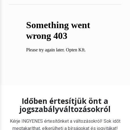
Időben értesítjük önt a
jogszabályváltozásokról
Kérje INGYENES értesítőnket a változásokról! Sok időt
megtakaríthat, elkerülheti a bírságokat és jogvitákat!