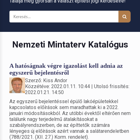
Találja meg gyorsan a választ építési jogi kérdéseire!
Nemzeti Mintaterv Katalógus
A hatóságnak végre igazolást kell adnia az
egyszerű bejelentésről
Szerző: Kiss Andor
Közzétéve: 2022.01.11. 10:44 | Utolsó frissítés:
2022.01.21. 14:50
Az egyszerű bejelentéssel épülő lakóépületekkel
kapcsolatos előírások sem maradhattak ki a 2022.
januári módosításokból. Az utóbbi évektől eltérően nem
találunk nagy terjedelmű átalakításokat a
szabályrendszerben, de az építtetők számára
lényeges új előírások azért vannak a salátarendeletben
(788/2021. (XII. 27.) Korm. rendelet).