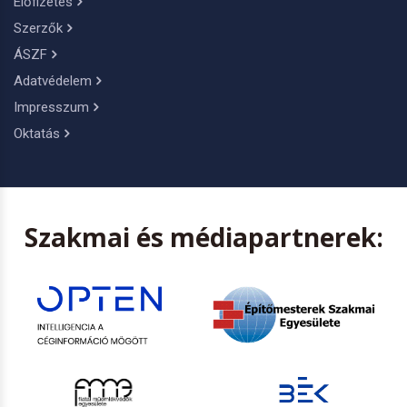
Előfizetés
Szerzők
ÁSZF
Adatvédelem
Impresszum
Oktatás
Szakmai és médiapartnerek: