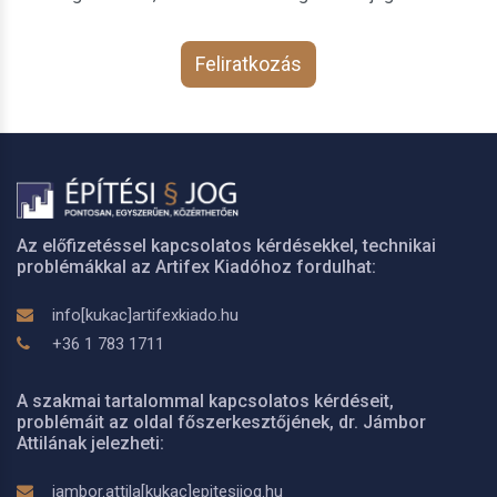
Feliratkozás
Az előfizetéssel kapcsolatos kérdésekkel, technikai
problémákkal az Artifex Kiadóhoz fordulhat:
info[kukac]artifexkiado.hu
+36 1 783 1711
A szakmai tartalommal kapcsolatos kérdéseit,
problémáit az oldal főszerkesztőjének, dr. Jámbor
Attilának jelezheti:
jambor.attila[kukac]epitesijog.hu