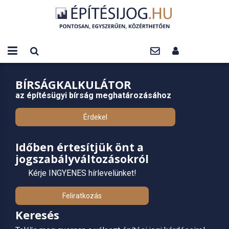
BÍRSÁGKALKULÁTOR
az építésügyi bírság meghatározásához
Érdekel
Időben értesítjük önt a
jogszabályváltozásokról
Kérje INGYENES hírlevelünket!
Feliratkozás
Keresés