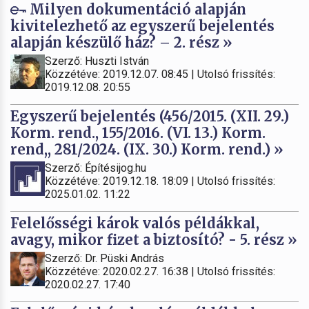
Milyen dokumentáció alapján
kivitelezhető az egyszerű bejelentés
alapján készülő ház? – 2. rész »
Szerző: Huszti István
Közzétéve: 2019.12.07. 08:45 | Utolsó frissítés:
2019.12.08. 20:55
Egyszerű bejelentés (456/2015. (XII. 29.)
Korm. rend., 155/2016. (VI. 13.) Korm.
rend,, 281/2024. (IX. 30.) Korm. rend.) »
Szerző: Építésijog.hu
Közzétéve: 2019.12.18. 18:09 | Utolsó frissítés:
2025.01.02. 11:22
Felelősségi károk valós példákkal,
avagy, mikor fizet a biztosító? - 5. rész »
Szerző: Dr. Püski András
Közzétéve: 2020.02.27. 16:38 | Utolsó frissítés:
2020.02.27. 17:40