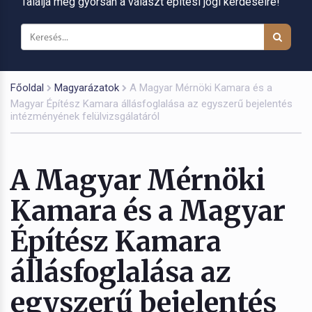
Találja meg gyorsan a választ építési jogi kérdéseire!
Főoldal
Magyarázatok
A Magyar Mérnöki Kamara és a
Magyar Építész Kamara állásfoglalása az egyszerű bejelentés
intézményének felülvizsgálatáról
A Magyar Mérnöki
Kamara és a Magyar
Építész Kamara
állásfoglalása az
egyszerű bejelentés