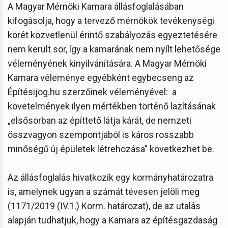
A Magyar Mérnöki Kamara állásfoglalásában
kifogásolja, hogy a tervező mérnökök tevékenységi
körét közvetlenül érintő szabályozás egyeztetésére
nem került sor, így a kamarának nem nyílt lehetősége
véleményének kinyilvánítására. A Magyar Mérnöki
Kamara véleménye egyébként egybecseng az
Építésijog.hu szerzőinek véleményével: a
követelmények ilyen mértékben történő lazításának
„elsősorban az építtető látja kárát, de nemzeti
összvagyon szempontjából is káros rosszabb
minőségű új épületek létrehozása” következhet be.
Az állásfoglalás hivatkozik egy kormányhatározatra
is, amelynek ugyan a számát tévesen jelöli meg
(1171/2019 (IV.1.) Korm. határozat), de az utalás
alapján tudhatjuk, hogy a Kamara az építésgazdaság