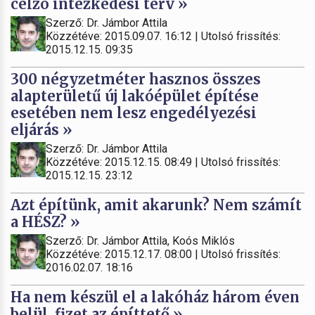
célzó intézkedési terv »
Szerző: Dr. Jámbor Attila
Közzétéve: 2015.09.07. 16:12 | Utolsó frissítés:
2015.12.15. 09:35
300 négyzetméter hasznos összes
alapterületű új lakóépület építése
esetében nem lesz engedélyezési
eljárás »
Szerző: Dr. Jámbor Attila
Közzétéve: 2015.12.15. 08:49 | Utolsó frissítés:
2015.12.15. 23:12
Azt építünk, amit akarunk? Nem számít
a HÉSZ? »
Szerző: Dr. Jámbor Attila, Koós Miklós
Közzétéve: 2015.12.17. 08:00 | Utolsó frissítés:
2016.02.07. 18:16
Ha nem készül el a lakóház három éven
belül, fizet az építtető »