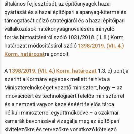
általános fejlesztését, az építőanyagok hazai
gyártását és a hazai építőipari alapanyag-kitermelés
támogatását célzó stratégiáról és a hazai építőipari
vállalkozások hatékonyságnövelésére irányuló
forrás biztosításáról szóló 1031/2018. (II. 8.) Korm.
határozat módosításáról szóló
1398/2019. (VII. 4.)
Korm. határozat
ra gondolt.
A
1398/2019. (VII. 4.) Korm. határozat
1.3. c) pontja
szerint a Kormány egyebek mellett felhívta a
Miniszterelnökséget vezető minisztert, hogy – az
innovációért és technológiáért felelős miniszterrel
és a nemzeti vagyon kezeléséért felelős tárca
nélküli miniszterrel együttműködve – a szakmai
kamarák bevonásával vizsgálja meg az építőipari
kivitelezőkre és tervezőkre vonatkozó kötelező