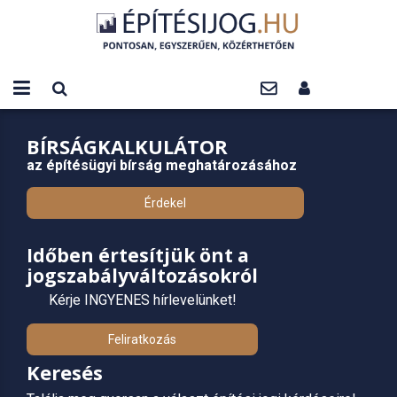
BÍRSÁGKALKULÁTOR
az építésügyi bírság meghatározásához
Érdekel
Időben értesítjük önt a
jogszabályváltozásokról
Kérje INGYENES hírlevelünket!
Feliratkozás
Keresés