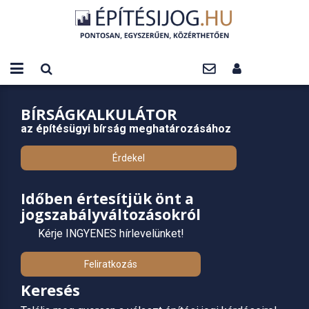
BÍRSÁGKALKULÁTOR
az építésügyi bírság meghatározásához
Érdekel
Időben értesítjük önt a
jogszabályváltozásokról
Kérje INGYENES hírlevelünket!
Feliratkozás
Keresés