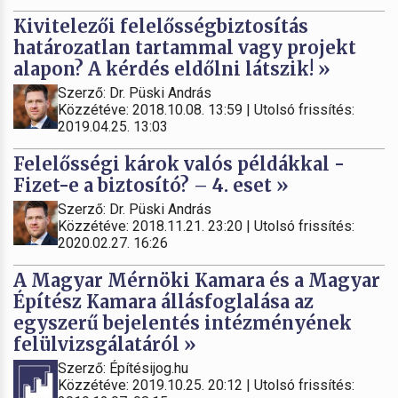
Kivitelezői felelősségbiztosítás
határozatlan tartammal vagy projekt
alapon? A kérdés eldőlni látszik! »
Szerző: Dr. Püski András
Közzétéve: 2018.10.08. 13:59 | Utolsó frissítés:
2019.04.25. 13:03
Felelősségi károk valós példákkal -
Fizet-e a biztosító? – 4. eset »
Szerző: Dr. Püski András
Közzétéve: 2018.11.21. 23:20 | Utolsó frissítés:
2020.02.27. 16:26
A Magyar Mérnöki Kamara és a Magyar
Építész Kamara állásfoglalása az
egyszerű bejelentés intézményének
felülvizsgálatáról »
Szerző: Építésijog.hu
Közzétéve: 2019.10.25. 20:12 | Utolsó frissítés: