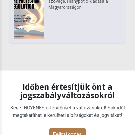
szövege. Hiánypótló kiadása a
Magyarországon
Időben értesítjük önt a
jogszabályváltozásokról
Kérje INGYENES értesítőnket a változásokról! Sok időt
megtakaríthat, elkerülheti a bírságokat és jogvitákat!
Feliratkozás