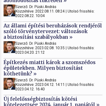
adómódosítás tükrében »
Szerző: Dr. Püski András
Közzétéve: 2022.08.11. 08:24 | Utolsó frissítés:
2022.08.22. 10:04
Az állami építési beruházások rendjéről
szóló törvénytervezet: változások
a biztosítási szabályokban »
Szerző: Dr. Püski András
Közzétéve: 2023.02.08. 10:35 | Utolsó frissítés:
2023.04.20. 21:12
Építkezés miatti károk a szomszédos
épületekben. Milyen biztosítást
köthetünk? »
Szerző: Dr. Püski András
Közzétéve: 2023.04.12. 14:11 | Utolsó frissítés:
2023.04.12. 16:40
Új felelősségbiztosítás kötési
kötelezettség 2024. január 1. napjától »