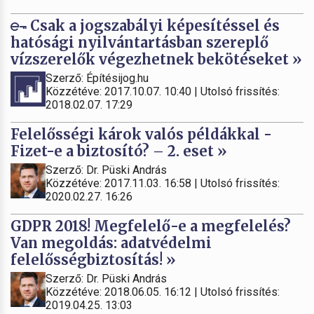
Csak a jogszabályi képesítéssel és
hatósági nyilvántartásban szereplő
vízszerelők végezhetnek bekötéseket »
Szerző: Építésijog.hu
Közzétéve: 2017.10.07. 10:40 | Utolsó frissítés:
2018.02.07. 17:29
Felelősségi károk valós példákkal -
Fizet-e a biztosító? – 2. eset »
Szerző: Dr. Püski András
Közzétéve: 2017.11.03. 16:58 | Utolsó frissítés:
2020.02.27. 16:26
GDPR 2018! Megfelelő-e a megfelelés?
Van megoldás: adatvédelmi
felelősségbiztosítás! »
Szerző: Dr. Püski András
Közzétéve: 2018.06.05. 16:12 | Utolsó frissítés:
2019.04.25. 13:03