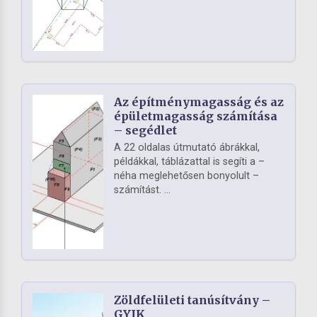
Az építménymagasság és az
épületmagasság számítása
– segédlet
A 22 oldalas útmutató ábrákkal,
példákkal, táblázattal is segíti a –
néha meglehetősen bonyolult –
számítást. ...
Zöldfelületi tanúsítvány –
GYIK