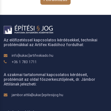
Az előfizetéssel kapcsolatos kérdésekkel, technikai
problémákkal az Artifex Kiadóhoz fordulhat:
info[kukac]artifexkiado.hu
+36 1 783 1711
A szakmai tartalommal kapcsolatos kérdéseit,
problémáit az oldal főszerkesztőjének, dr. Jámbor
Attilának jelezheti:
jambor.attila[kukac]epitesijog.hu