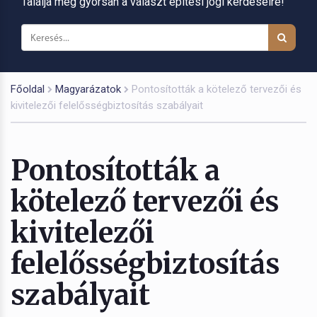
Találja meg gyorsan a választ építési jogi kérdéseire!
Főoldal
Magyarázatok
Pontosították a kötelező tervezői és
kivitelezői felelősségbiztosítás szabályait
Pontosították a
kötelező tervezői és
kivitelezői
felelősségbiztosítás
szabályait