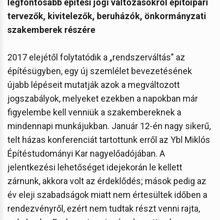
legfontosabb építési jogi változásokról építőipari
tervezők, kivitelezők, beruházók, önkormányzati
szakemberek részére
2017 elejétől folytatódik a „rendszerváltás” az
építésügyben, egy új szemlélet bevezetésének
újabb lépéseit mutatják azok a megváltozott
jogszabályok, melyeket ezekben a napokban már
figyelembe kell venniük a szakembereknek a
mindennapi munkájukban. Január 12-én nagy sikerű,
telt házas konferenciát tartottunk erről az Ybl Miklós
Építéstudományi Kar nagyelőadójában. A
jelentkezési lehetőséget idejekorán le kellett
zárnunk, akkora volt az érdeklődés; mások pedig az
év eleji szabadságok miatt nem értesültek időben a
rendezvényről, ezért nem tudtak részt venni rajta,