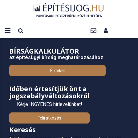
BÍRSÁGKALKULÁTOR
az építésügyi bírság meghatározásához
Érdekel
Időben értesítjük önt a
jogszabályváltozásokról
Kérje INGYENES hírlevelünket!
Feliratkozás
Keresés