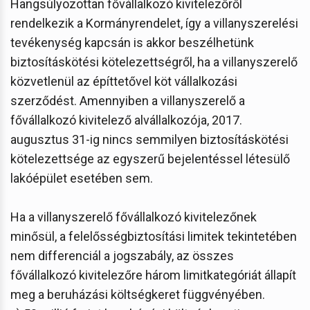
Hangsúlyozottan fővállalkozó kivitelezőről
rendelkezik a Kormányrendelet, így a villanyszerelési
tevékenység kapcsán is akkor beszélhetünk
biztosításkötési kötelezettségről, ha a villanyszerelő
közvetlenül az építtetővel köt vállalkozási
szerződést. Amennyiben a villanyszerelő a
fővállalkozó kivitelező alvállalkozója, 2017.
augusztus 31-ig nincs semmilyen biztosításkötési
kötelezettsége az egyszerű bejelentéssel létesülő
lakóépület esetében sem.
Ha a villanyszerelő fővállalkozó kivitelezőnek
minősül, a felelősségbiztosítási limitek tekintetében
nem differenciál a jogszabály, az összes
fővállalkozó kivitelezőre három limitkategóriát állapít
meg a beruházási költségkeret függvényében.