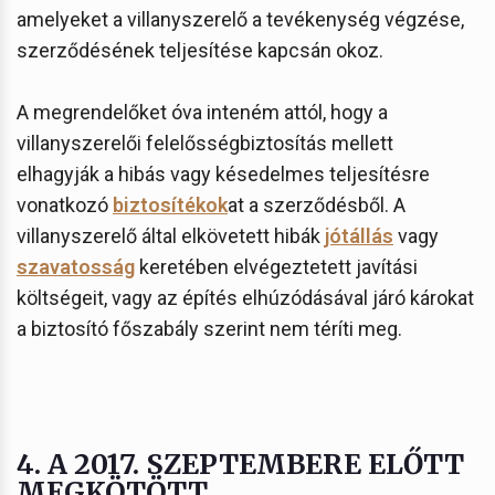
amelyeket a villanyszerelő a tevékenység végzése,
szerződésének teljesítése kapcsán okoz.
A megrendelőket óva inteném attól, hogy a
villanyszerelői felelősségbiztosítás mellett
elhagyják a hibás vagy késedelmes teljesítésre
vonatkozó
biztosítékok
at a szerződésből. A
villanyszerelő által elkövetett hibák
jótállás
vagy
szavatosság
keretében elvégeztetett javítási
költségeit, vagy az építés elhúzódásával járó károkat
a biztosító főszabály szerint nem téríti meg.
4. A 2017. SZEPTEMBERE ELŐTT
MEGKÖTÖTT