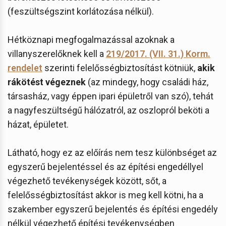
(feszültségszint korlátozása nélkül).
Hétköznapi megfogalmazással azoknak a
villanyszerelőknek kell a
219/2017. (VII. 31.) Korm.
rendelet
szerinti felelősségbiztosítást kötniük,
akik
rákötést végeznek
(az mindegy, hogy családi ház,
társasház, vagy éppen ipari épületről van szó), tehát
a nagyfeszültségű hálózatról, az oszlopról beköti a
házat, épületet.
Látható, hogy ez az előírás nem tesz különbséget az
egyszerű bejelentéssel és az építési engedéllyel
végezhető tevékenységek között, sőt, a
felelősségbiztosítást akkor is meg kell kötni, ha a
szakember egyszerű bejelentés és építési engedély
nélkül végezhető építési tevékenységben