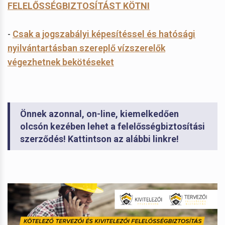
FELELŐSSÉGBIZTOSÍTÁST KÖTNI
-
Csak a jogszabályi képesítéssel és hatósági
nyilvántartásban szereplő vízszerelők
végezhetnek bekötéseket
Önnek azonnal, on-line, kiemelkedően
olcsón kezében lehet a felelősségbiztosítási
szerződés! Kattintson az alábbi linkre!