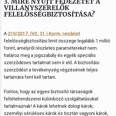
3. MIRE NYÚJT FEDEZETET A
VILLANYSZERELŐK
FELELŐSSÉGBIZTOSÍTÁSA?
A
219/2017. (VII. 31.) Korm. rendelet
felelősségbiztosítási limit összege legalább 1 millió
forint, amelyről részletes paramétereket nem
határoz meg a jogszabály és egyéb speciális
szerződéses tartalmat sem ír elő. A biztosítási
szerződést a tevékenység végzésének teljes
tartamára fent kell tartani.
Fontos, hogy az egyes biztosító társaságok
feltételrendszerei különböző szolgáltatásokat
tartalmaznak! A károk lehetnek dologi károk,
személyi sérüléses károk és tisztán vagyoni károk,