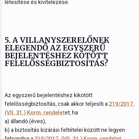
létesítése és kivitelezése.
5. A VILLANYSZERELŐNEK
ELEGENDŐ AZ EGYSZERŰ
BEJELENTÉSHEZ KÖTÖTT
FELELŐSSÉGBIZTOSÍTÁS?
Az egyszerű bejelentéshez kikötött
felelősségbiztosítás, csak akkor teljesíti a
219/2017.
(VII. 31.) Korm. rendelet
et, ha
a) állandó (éves),
b) a biztosítás kizárási feltételei között ne legyen
felsorolva a
219/2017. (VII. 31.) Korm. rendelet