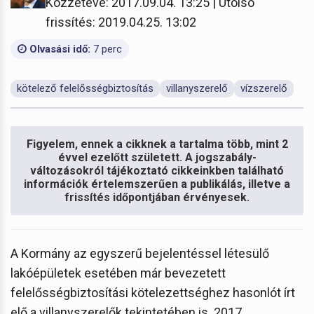
Közzétéve: 2017.09.04. 13:25 | Utolsó
frissítés: 2019.04.25. 13:02
Olvasási idő:
7 perc
kötelező felelősségbiztosítás
villanyszerelő
vízszerelő
Figyelem, ennek a cikknek a tartalma több, mint 2
évvel ezelőtt született. A jogszabály-
változásokról tájékoztató cikkeinkben található
információk értelemszerűen a publikálás, illetve a
frissítés időpontjában érvényesek.
A Kormány az egyszerű bejelentéssel létesülő
lakóépületek esetében már bevezetett
felelősségbiztosítási kötelezettséghez hasonlót írt
elő a villanyszerelők tekintetében is. 2017.