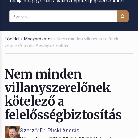
Találja meg gyorsan a választ építési jogi kérdéseire!
Főoldal
Magyarázatok
Nem minden villanyszerelőnek
kötelező a felelősségbiztosítás
Nem minden
villanyszerelőnek
kötelező a
felelősségbiztosítás
Szerző: Dr. Püski András