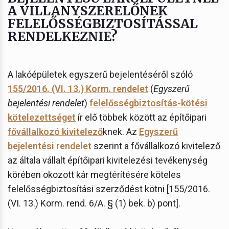
A VILLANYSZERELŐNEK
FELELŐSSÉGBIZTOSÍTÁSSAL
RENDELKEZNIE?
A lakóépületek egyszerű bejelentéséről szóló
155/2016. (VI. 13.) Korm. rendelet
(
Egyszerű
bejelentési rendelet
)
felelősségbiztosítás-kötési
kötelezettséget
ír elő többek között az építőipari
fővállalkozó kivitelező
knek. Az
Egyszerű
bejelentési rendelet
szerint a fővállalkozó kivitelező
az általa vállalt építőipari kivitelezési tevékenység
körében okozott kár megtérítésére köteles
felelősségbiztosítási szerződést kötni [155/2016.
(VI. 13.) Korm. rend. 6/A. § (1) bek. b) pont].